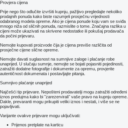
Provjera cijena
Prije nego što odlučite izvršiti kupnju, pažljivo pregledajte nekoliko
prodajnih ponuda kako biste razumjeli prosječnu vrijednosti
odabranog modela opreme. Ako je cijena ponude koju vam se sviđa
mnogo niža od sličnih ponuda, razmislite o tome. Značajna razlika u
cijeni može ukazivati ​​na skrivene nedostatke ili pokušaj prodavača
da počini prijevaru.
Nemojte kupovati proizvode čija je cijena previše različita od
prosječne cijene slične opreme.
Nemojte davati suglasnost na sumnjive zaloge i plaćanje robe
unaprijed. U slučaju sumnje, nemojte se bojati pojasniti pojedinosti,
zatražiti dodatne fotografije i dokumente za opremu, provjerite
autentičnost dokumenata i postavljajte pitanja.
Sumnjivo plaćanje unaprijed
Najčešći tip prijevare. Nepošteni prodavatelji mogu zatražiti određeni
iznos predujma kako bi "zarezervirali" vaše pravo na kupnju opreme.
Dakle, prevaranti mogu prikupiti veliki iznos i nestati, i više se ne
pojavljivati.
Varijante ovakve prijevare mogu uključivati:
Prijenos pretplate na karticu