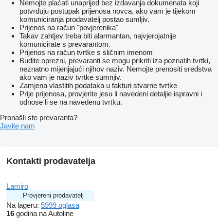
Nemojte plaćati unaprijed bez izdavanja dokumenata koji
potvrđuju postupak prijenosa novca, ako vam je tijekom
komuniciranja prodavatelj postao sumljiv.
Prijenos na račun "povjerenika"
Takav zahtjev treba biti alarmantan, najvjerojatnije
komunicirate s prevarantom.
Prijenos na račun tvrtke s sličnim imenom
Budite oprezni, prevaranti se mogu prikriti iza poznatih tvrtki,
neznatno mijenjajući njihov naziv. Nemojte prenositi sredstva
ako vam je naziv tvrtke sumnjiv.
Zamjena vlastitih podataka u fakturi stvarne tvrtke
Prije prijenosa, provjerite jesu li navedeni detaljie ispravni i
odnose li se na navedenu tvrtku.
Pronašli ste prevaranta?
Javite nam
Kontakti prodavatelja
Lamiro
Provjereni prodavatelj
Na lageru:
5999 oglasa
16
godina na Autoline