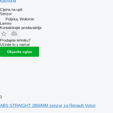
kamiona
Cijena na upit
Senzor
Poljska, Wołomin
Lamiro
Kontaktirajte prodavatelja
Prodajete tehniku?
Učinite to s nama!
Objavite oglas
1
ABS STRAIGHT 2850MM senzor za Renault Volvo