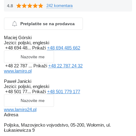
4.8
242 komentara
Pretplatite se na prodavca
Maciej Górski
Jezici:
poljski, engleski
+48 694 48...
Prikaži
+48 694 485 662
Nazovite me
+48 22 787 ...
Prikaži
+48 22 787 24 32
www.lamiro.pl
Paweł Janicki
Jezici:
poljski, engleski
+48 501 77...
Prikaži
+48 501 779 177
Nazovite me
www.lamiro24.pl
Adresa
Poljska, Mazovjecko vojvodstvo, 05-200, Wołomin, ul.
Łukasiewicza 9