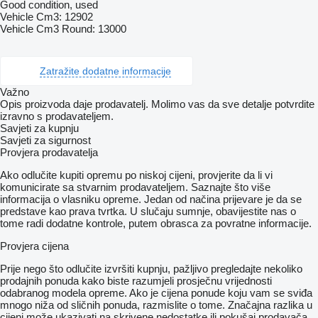
Good condition, used
Vehicle Cm3: 12902
Vehicle Cm3 Round: 13000
Zatražite dodatne informacije
Važno
Opis proizvoda daje prodavatelj. Molimo vas da sve detalje potvrdite
izravno s prodavateljem.
Savjeti za kupnju
Savjeti za sigurnost
Provjera prodavatelja
Ako odlučite kupiti opremu po niskoj cijeni, provjerite da li vi
komunicirate sa stvarnim prodavateljem. Saznajte što više
informacija o vlasniku opreme. Jedan od načina prijevare je da se
predstave kao prava tvrtka. U slučaju sumnje, obavijestite nas o
tome radi dodatne kontrole, putem obrasca za povratne informacije.
Provjera cijena
Prije nego što odlučite izvršiti kupnju, pažljivo pregledajte nekoliko
prodajnih ponuda kako biste razumjeli prosječnu vrijednosti
odabranog modela opreme. Ako je cijena ponude koju vam se sviđa
mnogo niža od sličnih ponuda, razmislite o tome. Značajna razlika u
cijeni može ukazivati ​​na skrivene nedostatke ili pokušaj prodavača