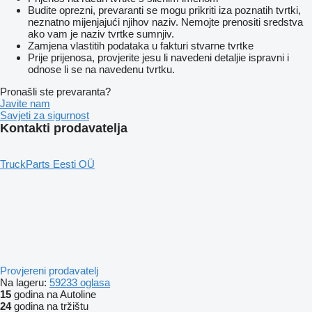
Budite oprezni, prevaranti se mogu prikriti iza poznatih tvrtki,
neznatno mijenjajući njihov naziv. Nemojte prenositi sredstva
ako vam je naziv tvrtke sumnjiv.
Zamjena vlastitih podataka u fakturi stvarne tvrtke
Prije prijenosa, provjerite jesu li navedeni detaljie ispravni i
odnose li se na navedenu tvrtku.
Pronašli ste prevaranta?
Javite nam
Savjeti za sigurnost
Kontakti prodavatelja
TruckParts Eesti OÜ
Provjereni prodavatelj
Na lageru:
59233 oglasa
15
godina na Autoline
24
godina na tržištu