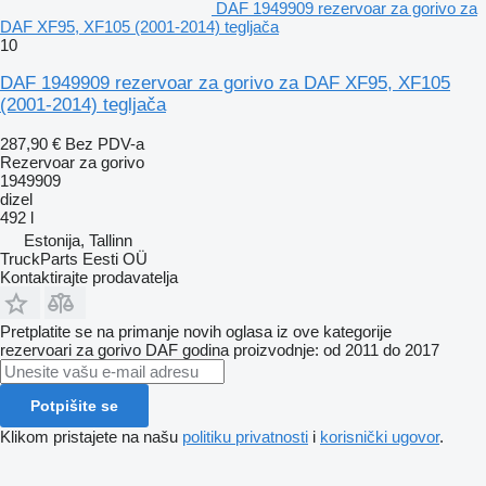
DAF 1949909 rezervoar za gorivo za
DAF XF95, XF105 (2001-2014) tegljača
10
DAF 1949909 rezervoar za gorivo za DAF XF95, XF105
(2001-2014) tegljača
287,90 €
Bez PDV-a
Rezervoar za gorivo
1949909
dizel
492 l
Estonija, Tallinn
TruckParts Eesti OÜ
Kontaktirajte prodavatelja
Pretplatite se na primanje novih oglasa iz ove kategorije
rezervoari za gorivo
DAF
godina proizvodnje: od 2011 do 2017
Potpišite se
Klikom pristajete na našu
politiku privatnosti
i
korisnički ugovor
.