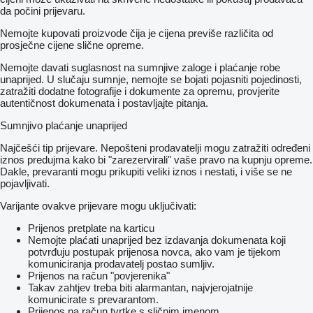
da počini prijevaru.
Nemojte kupovati proizvode čija je cijena previše različita od
prosječne cijene slične opreme.
Nemojte davati suglasnost na sumnjive zaloge i plaćanje robe
unaprijed. U slučaju sumnje, nemojte se bojati pojasniti pojedinosti,
zatražiti dodatne fotografije i dokumente za opremu, provjerite
autentičnost dokumenata i postavljajte pitanja.
Sumnjivo plaćanje unaprijed
Najčešći tip prijevare. Nepošteni prodavatelji mogu zatražiti određeni
iznos predujma kako bi "zarezervirali" vaše pravo na kupnju opreme.
Dakle, prevaranti mogu prikupiti veliki iznos i nestati, i više se ne
pojavljivati.
Varijante ovakve prijevare mogu uključivati:
Prijenos pretplate na karticu
Nemojte plaćati unaprijed bez izdavanja dokumenata koji
potvrđuju postupak prijenosa novca, ako vam je tijekom
komuniciranja prodavatelj postao sumljiv.
Prijenos na račun "povjerenika"
Takav zahtjev treba biti alarmantan, najvjerojatnije
komunicirate s prevarantom.
Prijenos na račun tvrtke s sličnim imenom