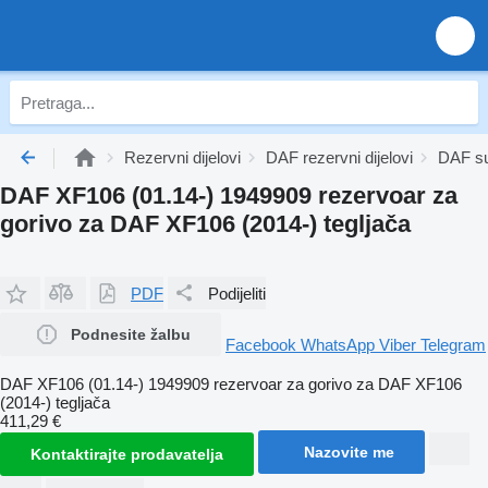
Rezervni dijelovi
DAF rezervni dijelovi
DAF su
DAF XF106 (01.14-) 1949909 rezervoar za
gorivo za DAF XF106 (2014-) tegljača
PDF
Podijeliti
Podnesite žalbu
Facebook
WhatsApp
Viber
Telegram
DAF XF106 (01.14-) 1949909 rezervoar za gorivo za DAF XF106
(2014-) tegljača
411,29 €
Nazovite me
Kontaktirajte prodavatelja