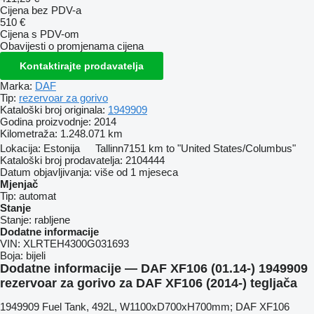
Cijena bez PDV-a
510 €
Cijena s PDV-om
Obavijesti o promjenama cijena
Kontaktirajte prodavatelja
Marka:
DAF
Tip:
rezervoar za gorivo
Kataloški broj originala:
1949909
Godina proizvodnje:
2014
Kilometraža:
1.248.071 km
Lokacija:
Estonija
Tallinn
7151 km to "United States/Columbus"
Kataloški broj prodavatelja:
2104444
Datum objavljivanja:
više od 1 mjeseca
Mjenjač
Tip:
automat
Stanje
Stanje:
rabljene
Dodatne informacije
VIN:
XLRTEH4300G031693
Boja:
bijeli
Dodatne informacije — DAF XF106 (01.14-) 1949909
rezervoar za gorivo za DAF XF106 (2014-) tegljača
1949909 Fuel Tank, 492L, W1100xD700xH700mm; DAF XF106