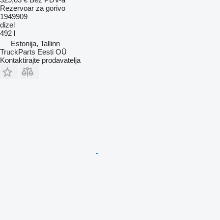
Rezervoar za gorivo
1949909
dizel
492 l
Estonija, Tallinn
TruckParts Eesti OÜ
Kontaktirajte prodavatelja