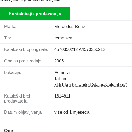
Kontaktirajte prodavatelja
Marka:
Mercedes-Benz
Tip:
remenica
Kataloški broj originala:
4570350212 A4570350212
Godina proizvodnje:
2005
Lokacija:
Estonija
Tallinn
7151 km to "United States/Columbus"
Kataloški broj
1614811
prodavatelja:
Datum objavljivanja:
više od 1 mjeseca
Opis