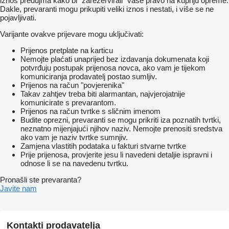
iznos predujma kako bi "zarezervirali" vaše pravo na kupnju opreme.
Dakle, prevaranti mogu prikupiti veliki iznos i nestati, i više se ne
pojavljivati.
Varijante ovakve prijevare mogu uključivati:
Prijenos pretplate na karticu
Nemojte plaćati unaprijed bez izdavanja dokumenata koji
potvrđuju postupak prijenosa novca, ako vam je tijekom
komuniciranja prodavatelj postao sumljiv.
Prijenos na račun "povjerenika"
Takav zahtjev treba biti alarmantan, najvjerojatnije
komunicirate s prevarantom.
Prijenos na račun tvrtke s sličnim imenom
Budite oprezni, prevaranti se mogu prikriti iza poznatih tvrtki,
neznatno mijenjajući njihov naziv. Nemojte prenositi sredstva
ako vam je naziv tvrtke sumnjiv.
Zamjena vlastitih podataka u fakturi stvarne tvrtke
Prije prijenosa, provjerite jesu li navedeni detaljie ispravni i
odnose li se na navedenu tvrtku.
Pronašli ste prevaranta?
Javite nam
Kontakti prodavatelja