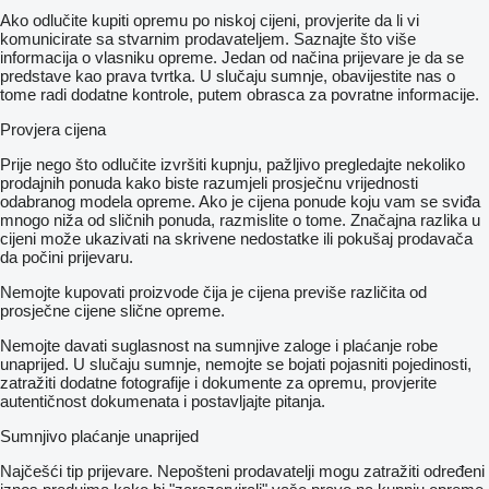
Ako odlučite kupiti opremu po niskoj cijeni, provjerite da li vi
komunicirate sa stvarnim prodavateljem. Saznajte što više
informacija o vlasniku opreme. Jedan od načina prijevare je da se
predstave kao prava tvrtka. U slučaju sumnje, obavijestite nas o
tome radi dodatne kontrole, putem obrasca za povratne informacije.
Provjera cijena
Prije nego što odlučite izvršiti kupnju, pažljivo pregledajte nekoliko
prodajnih ponuda kako biste razumjeli prosječnu vrijednosti
odabranog modela opreme. Ako je cijena ponude koju vam se sviđa
mnogo niža od sličnih ponuda, razmislite o tome. Značajna razlika u
cijeni može ukazivati ​​na skrivene nedostatke ili pokušaj prodavača
da počini prijevaru.
Nemojte kupovati proizvode čija je cijena previše različita od
prosječne cijene slične opreme.
Nemojte davati suglasnost na sumnjive zaloge i plaćanje robe
unaprijed. U slučaju sumnje, nemojte se bojati pojasniti pojedinosti,
zatražiti dodatne fotografije i dokumente za opremu, provjerite
autentičnost dokumenata i postavljajte pitanja.
Sumnjivo plaćanje unaprijed
Najčešći tip prijevare. Nepošteni prodavatelji mogu zatražiti određeni