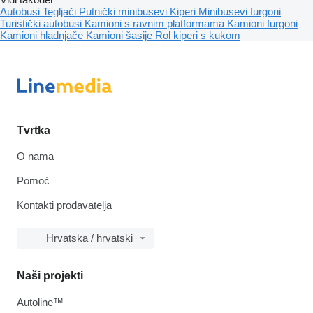
Autobusi
Tegljači
Putnički minibusevi
Kiperi
Minibusevi furgoni
Turistički autobusi
Kamioni s ravnim platformama
Kamioni furgoni
Kamioni hladnjače
Kamioni šasije
Rol kiperi s kukom
Tvrtka
O nama
Pomoć
Kontakti prodavatelja
Hrvatska / hrvatski
Naši projekti
Autoline™