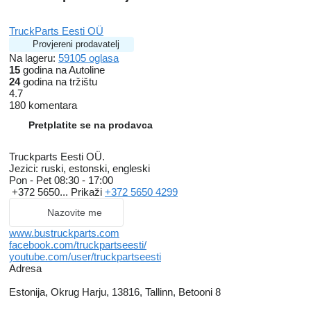
TruckParts Eesti OÜ
Provjereni prodavatelj
Na lageru:
59105 oglasa
15
godina na Autoline
24
godina na tržištu
4.7
180 komentara
Pretplatite se na prodavca
Truckparts Eesti OÜ.
Jezici:
ruski, estonski, engleski
Pon - Pet
08:30 - 17:00
+372 5650...
Prikaži
+372 5650 4299
Nazovite me
www.bustruckparts.com
facebook.com/truckpartseesti/
youtube.com/user/truckpartseesti
Adresa
Estonija, Okrug Harju, 13816, Tallinn, Betooni 8