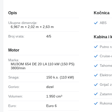
Opis
Kočnica
Ukupne dimenzije:
ABS
6,967 m × 2,02 m × 2,63 m
Broj vrata:
4/5
Kabina i 
Putno 
Motor
Cruise
Marka:
MU3OM 654 DE 20 LA 110 kW (150 PS)
Tahome
3800/min
Elektr
Snaga:
150 k.s. (110 kW)
Grijač 
Gorivo:
dizel
Zatamn
Volumen:
1.950 cm³
Rukona
Euro:
Euro 6