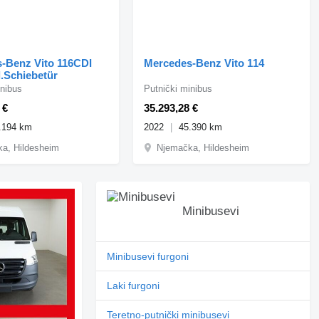
-Benz Vito 116CDI
Mercedes-Benz Vito 114
l.Schiebetür
inibus
Putnički minibus
 €
35.293,28 €
.194 km
2022
45.390 km
a, Hildesheim
Njemačka, Hildesheim
Minibusevi
Minibusevi furgoni
Laki furgoni
Teretno-putnički minibusevi