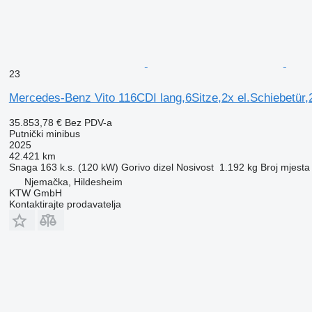
FF0Kleiderhaken im Fahrgastraum
FFAblage über Frontscheibe
FJ1Klappdeckel für Ablagefach
FJ4Ablagefach unter Cockpit
FM3WET WIPER SYSTEM
FR8Rückfahrkamera
GD86-Gang-Schaltgetriebe ECO Gear
23
H00Warmluftkanal zum Fahrgastraum
H15Sitzheizung für Beifahrer
Mercedes-Benz Vito 116CDI lang,6Sitze,2x el.Schiebetür,
H16Sitzheizung für Fahrer
H1IWeitwurfdüsen in I-Tafel
35.853,78 €
Bez PDV-a
H21Wärmed. Glas mit Bandfilter an der Frontscheibe
Putnički minibus
H22Heckscheibe heizbar
2025
HH2Warmluft-Zusatzheizung elektrisch
42.421 km
HH9halbautomatisch geregelt Klimaanlage TEMPMATIC
Snaga
163 k.s. (120 kW)
Gorivo
dizel
Nosivost
1.192 kg
Broj mjesta
IK0Komplettfahrzeug
Njemačka, Hildesheim
Überhang 1615 mm
KTW GmbH
IT43,5 Tonner
Kontaktirajte prodavatelja
J55Gurtwarneinrichtung für Beifahrersitz
J58Gurtwarneinrichtung für Fahrersitz
J65Aussentemperaturanzeige
JA8Seitenwind-Assistent
JF1Regensensor
JG0Schaltpunktanzeige
JH3Kommunikationsmodul (LTE) für digitale Dienste
K53AdBlue-Einfülldeckel abschliessbar
K56Einfülldeckel Diesel in rot
KB7Haupttank 93 Liter