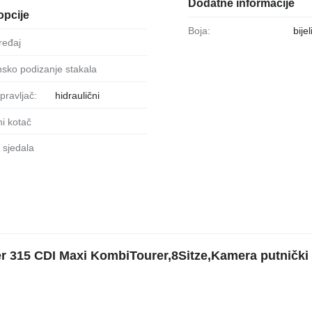
Dodatne informacije
opcije
Boja:
bijel
uređaj
onsko podizanje stakala
upravljač:
hidraulični
ni kotač
je sjedala
r 315 CDI Maxi KombiTourer,8Sitze,Kamera putnički