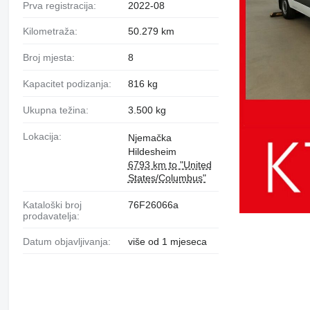
Prva registracija:
2022-08
Kilometraža:
50.279 km
Broj mjesta:
8
Kapacitet podizanja:
816 kg
Ukupna težina:
3.500 kg
Lokacija:
Njemačka
Hildesheim
6793 km to "United
States/Columbus"
Kataloški broj
76F26066a
prodavatelja:
Datum objavljivanja:
više od 1 mjeseca