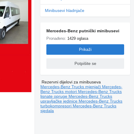
Minibusevi hladnjače
Mercedes-Benz putnički minibusevi
Pronađeno:
1429 oglasa
Prikaži
Potpišite se
Rezervni dijelovi za minibuseva
Mercedes-Benz Trucks mjenjači
Mercedes-
Benz Trucks motori
Mercedes-Benz Trucks
lisnate opruge
Mercedes-Benz Trucks
upravljačke jedinice
Mercedes-Benz Trucks
turbokompresori
Mercedes-Benz Trucks
sjedala