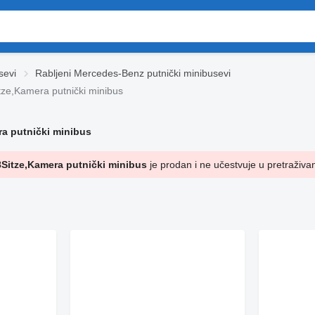
sevi
Rabljeni Mercedes-Benz putnički minibusevi
ze,Kamera putnički minibus
a putnički minibus
Sitze,Kamera putnički minibus
je prodan i ne učestvuje u pretraživan