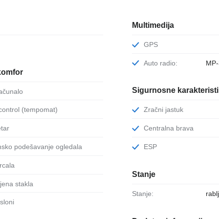
Multimedija
GPS
Auto radio:
MP-
komfor
Sigurnosne karakterist
računalo
-control (tempomat)
Zračni jastuk
tar
Centralna brava
onsko podešavanje ogledala
ESP
zrcala
Stanje
jena stakla
Stanje:
rabl
sloni