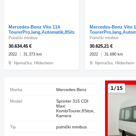
Mercedes-Benz Vito 114
Mercedes-Benz Vito 
TourerPro,lang,Automatik,8Sitze,Kamera
TourerPro,lang,Autom
Putnički minibus
Putnički minibus
30.634,45 €
30.625,21 €
2022
31.373 km
2022
31.690 km
Njemačka, Hildesheim
Njemačka, Hildesheim
1/15
Marka:
Mercedes-Benz
Model:
Sprinter 315 CDI
Maxi
KombiTourer,8Sitze,
Kamera
Tip:
putnički minibus