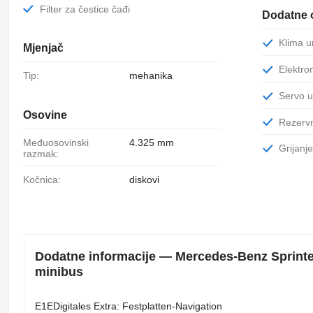
Filter za čestice čađi
Dodatne 
Klima 
Mjenjač
Elektr
Tip:
mehanika
Servo 
Osovine
Rezerv
Međuosovinski
4.325 mm
Grijan
razmak:
Kočnica:
diskovi
Dodatne informacije — Mercedes-Benz Sprinte
minibus
E1EDigitales Extra: Festplatten-Navigation