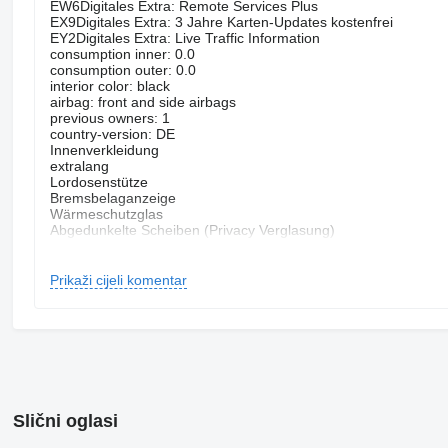
EW6Digitales Extra: Remote Services Plus
EX9Digitales Extra: 3 Jahre Karten-Updates kostenfrei
EY2Digitales Extra: Live Traffic Information
consumption inner: 0.0
consumption outer: 0.0
interior color: black
airbag: front and side airbags
previous owners: 1
country-version: DE
Innenverkleidung
extralang
Lordosenstütze
Bremsbelaganzeige
Wärmeschutzglas
Abgedunkelte Scheiben (Privacy Verglasung)
Stahlfelgen
Rückfahrkamera
Schaltwippen
Prikaži cijeli komentar
Einparkhilfe Kamera
Fensterheber elektrisch 2-fach
Außentemperaturanzeige
Zentralverriegelung mit Fernbed
Komfortsitze
Heckantrieb
3. Bremsleuchte
weitere Ausstattungen vorhandenIrrtum und Zwischenverkauf 
Slični oglasi
Inzahlungnahme möglich
Finanzierung möglich