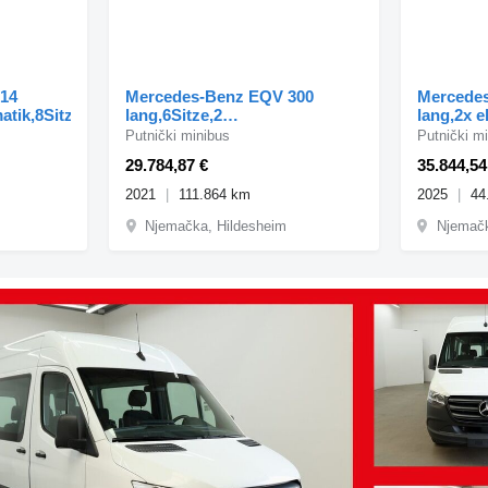
114
Mercedes-Benz EQV 300
Mercedes
atik,8Sitze,Kamera
lang,6Sitze,2
lang,2x e
el.Schiebetür,Airmatic,LED
Putnički minibus
Putnički m
29.784,87 €
35.844,54
2021
111.864 km
2025
44
Njemačka, Hildesheim
Njemačk