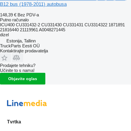
B12 bus (1978-2011) autobusa
148,39 €
Bez PDV-a
Putno računalo
ICU400 CU331432-2 CU331430 CU331431 CU3314322 1871891
21816440 21119961 A0048271445
dizel
Estonija, Tallinn
TruckParts Eesti OÜ
Kontaktirajte prodavatelja
Prodajete tehniku?
Učinite to s nama!
Objavite oglas
Tvrtka