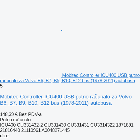
Mobitec Controller ICU400 USB putno
računalo za Volvo B6, B7, B9, B10, B12 bus (1978-2011) autobusa
5
Mobitec Controller ICU400 USB putno računalo za Volvo
B6, B7, B9, B10, B12 bus (1978-2011) autobusa
148,39 €
Bez PDV-a
Putno računalo
ICU400 CU331432-2 CU331430 CU331431 CU3314322 1871891
21816440 21119961 A0048271445
dizel