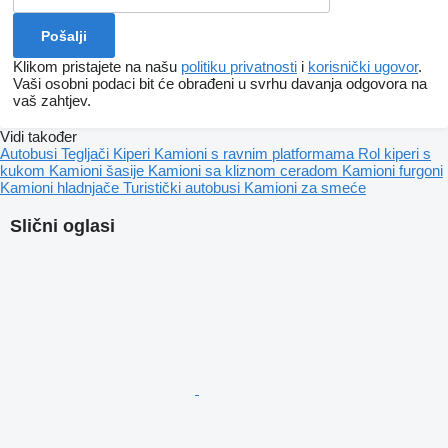
Klikom pristajete na našu
politiku privatnosti
i
korisnički ugovor
.
Vaši osobni podaci bit će obrađeni u svrhu davanja odgovora na
vaš zahtjev.
Vidi također
Autobusi
Tegljači
Kiperi
Kamioni s ravnim platformama
Rol kiperi s
kukom
Kamioni šasije
Kamioni sa kliznom ceradom
Kamioni furgoni
Kamioni hladnjače
Turistički autobusi
Kamioni za smeće
Slični oglasi