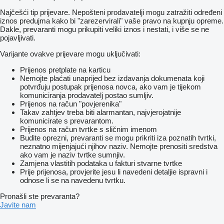
Najčešći tip prijevare. Nepošteni prodavatelji mogu zatražiti određeni
iznos predujma kako bi "zarezervirali" vaše pravo na kupnju opreme.
Dakle, prevaranti mogu prikupiti veliki iznos i nestati, i više se ne
pojavljivati.
Varijante ovakve prijevare mogu uključivati:
Prijenos pretplate na karticu
Nemojte plaćati unaprijed bez izdavanja dokumenata koji
potvrđuju postupak prijenosa novca, ako vam je tijekom
komuniciranja prodavatelj postao sumljiv.
Prijenos na račun "povjerenika"
Takav zahtjev treba biti alarmantan, najvjerojatnije
komunicirate s prevarantom.
Prijenos na račun tvrtke s sličnim imenom
Budite oprezni, prevaranti se mogu prikriti iza poznatih tvrtki,
neznatno mijenjajući njihov naziv. Nemojte prenositi sredstva
ako vam je naziv tvrtke sumnjiv.
Zamjena vlastitih podataka u fakturi stvarne tvrtke
Prije prijenosa, provjerite jesu li navedeni detaljie ispravni i
odnose li se na navedenu tvrtku.
Pronašli ste prevaranta?
Javite nam