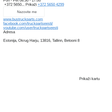
Pon - Pet
08:30 - 17:00
+372 5650...
Prikaži
+372 5650 4299
Nazovite me
www.bustruckparts.com
facebook.com/truckpartseesti/
youtube.com/user/truckpartseesti
Adresa
Estonija, Okrug Harju, 13816, Tallinn, Betooni 8
Prikaži kartu