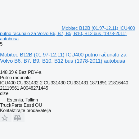
Mobitec B12B (01.97-12.11) ICU400
putno računalo za Volvo B6, B7, B9, B10, B12 bus (1978-2011)
autobusa
5
Mobitec B12B (01.97-12.11) ICU400 putno računalo za
Volvo B6, B7, B9, B10, B12 bus (1978-2011) autobusa
148,39 €
Bez PDV-a
Putno računalo
ICU400 CU331432-2 CU331430 CU331431 1871891 21816440
21119961 A0048271445
dizel
Estonija, Tallinn
TruckParts Eesti OÜ
Kontaktirajte prodavatelja