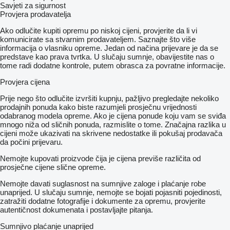
Savjeti za sigurnost
Provjera prodavatelja
Ako odlučite kupiti opremu po niskoj cijeni, provjerite da li vi
komunicirate sa stvarnim prodavateljem. Saznajte što više
informacija o vlasniku opreme. Jedan od načina prijevare je da se
predstave kao prava tvrtka. U slučaju sumnje, obavijestite nas o
tome radi dodatne kontrole, putem obrasca za povratne informacije.
Provjera cijena
Prije nego što odlučite izvršiti kupnju, pažljivo pregledajte nekoliko
prodajnih ponuda kako biste razumjeli prosječnu vrijednosti
odabranog modela opreme. Ako je cijena ponude koju vam se sviđa
mnogo niža od sličnih ponuda, razmislite o tome. Značajna razlika u
cijeni može ukazivati ​​na skrivene nedostatke ili pokušaj prodavača
da počini prijevaru.
Nemojte kupovati proizvode čija je cijena previše različita od
prosječne cijene slične opreme.
Nemojte davati suglasnost na sumnjive zaloge i plaćanje robe
unaprijed. U slučaju sumnje, nemojte se bojati pojasniti pojedinosti,
zatražiti dodatne fotografije i dokumente za opremu, provjerite
autentičnost dokumenata i postavljajte pitanja.
Sumnjivo plaćanje unaprijed