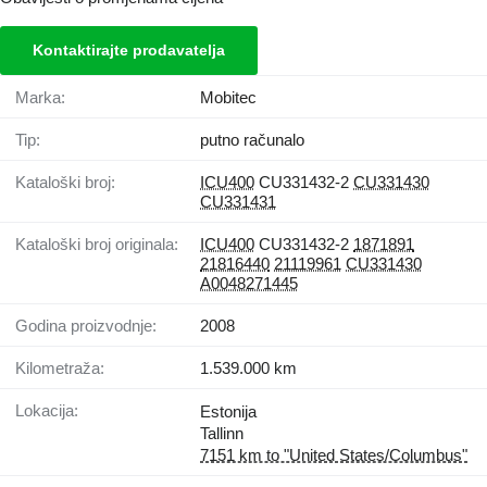
Kontaktirajte prodavatelja
Marka:
Mobitec
Tip:
putno računalo
Kataloški broj:
ICU400
CU331432-2
CU331430
CU331431
Kataloški broj originala:
ICU400
CU331432-2
1871891
21816440
21119961
CU331430
A0048271445
Godina proizvodnje:
2008
Kilometraža:
1.539.000 km
Lokacija:
Estonija
Tallinn
7151 km to "United States/Columbus"