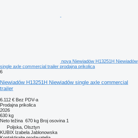
nova Niewiadów H13251H Niewiadów
single axle commercial trailer prodajna prikolica
6
Niewiadów H13251H Niewiadów single axle commercial
trailer
6.112 €
Bez PDV-a
Prodajna prikolica
2026
630 kg
Neto težina
670 kg
Broj osovina
1
Poljska, Olsztyn
KUBIX Izabela Jablonowska
Kontaktirajte prodavatelja