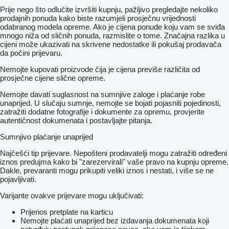
Prije nego što odlučite izvršiti kupnju, pažljivo pregledajte nekoliko
prodajnih ponuda kako biste razumjeli prosječnu vrijednosti
odabranog modela opreme. Ako je cijena ponude koju vam se sviđa
mnogo niža od sličnih ponuda, razmislite o tome. Značajna razlika u
cijeni može ukazivati ​​na skrivene nedostatke ili pokušaj prodavača
da počini prijevaru.
Nemojte kupovati proizvode čija je cijena previše različita od
prosječne cijene slične opreme.
Nemojte davati suglasnost na sumnjive zaloge i plaćanje robe
unaprijed. U slučaju sumnje, nemojte se bojati pojasniti pojedinosti,
zatražiti dodatne fotografije i dokumente za opremu, provjerite
autentičnost dokumenata i postavljajte pitanja.
Sumnjivo plaćanje unaprijed
Najčešći tip prijevare. Nepošteni prodavatelji mogu zatražiti određeni
iznos predujma kako bi "zarezervirali" vaše pravo na kupnju opreme.
Dakle, prevaranti mogu prikupiti veliki iznos i nestati, i više se ne
pojavljivati.
Varijante ovakve prijevare mogu uključivati:
Prijenos pretplate na karticu
Nemojte plaćati unaprijed bez izdavanja dokumenata koji