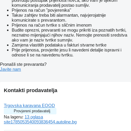
potvrđuju postupak prijenosa novca, ako vam je tijekom
komuniciranja prodavatelj postao sumljiv.
Prijenos na račun "povjerenika"
Takav zahtjev treba biti alarmantan, najvjerojatnije
komunicirate s prevarantom.
Prijenos na račun tvrtke s sličnim imenom
Budite oprezni, prevaranti se mogu prikriti iza poznatih tvrtki,
neznatno mijenjajući njihov naziv. Nemojte prenositi sredstva
ako vam je naziv tvrtke sumnjiv.
Zamjena vlastitih podataka u fakturi stvarne tvrtke
Prije prijenosa, provjerite jesu li navedeni detaljie ispravni i
odnose li se na navedenu tvrtku.
Pronašli ste prevaranta?
Javite nam
Kontakti prodavatelja
Trgovska karavana EOOD
Provjereni prodavatelj
Na lageru:
13 oglasa
site1785053540093836454.autoline.bg