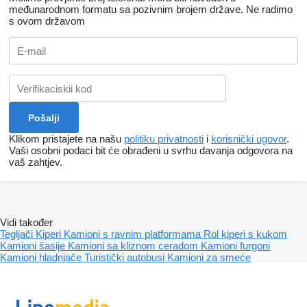
međunarodnom formatu sa pozivnim brojem države.
Ne radimo
s ovom državom
Klikom pristajete na našu
politiku privatnosti
i
korisnički ugovor
.
Vaši osobni podaci bit će obrađeni u svrhu davanja odgovora na
vaš zahtjev.
Vidi također
Tegljači
Kiperi
Kamioni s ravnim platformama
Rol kiperi s kukom
Kamioni šasije
Kamioni sa kliznom ceradom
Kamioni furgoni
Kamioni hladnjače
Turistički autobusi
Kamioni za smeće