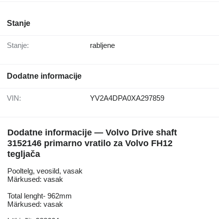
Stanje
Stanje:
rabljene
Dodatne informacije
VIN:
YV2A4DPA0XA297859
Dodatne informacije — Volvo Drive shaft
3152146 primarno vratilo za Volvo FH12
tegljača
Pooltelg, veosild, vasak
Märkused: vasak
Total lenght- 962mm
Märkused: vasak