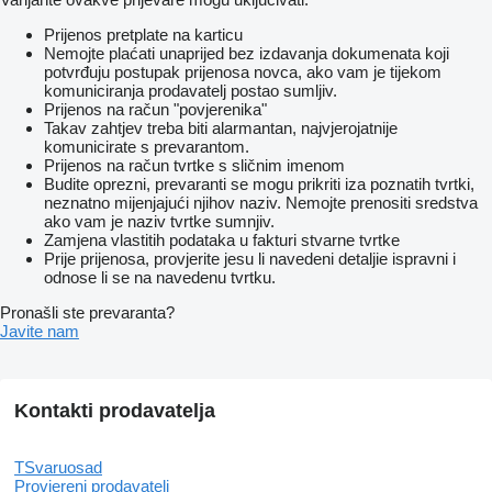
Prijenos pretplate na karticu
Nemojte plaćati unaprijed bez izdavanja dokumenata koji
potvrđuju postupak prijenosa novca, ako vam je tijekom
komuniciranja prodavatelj postao sumljiv.
Prijenos na račun "povjerenika"
Takav zahtjev treba biti alarmantan, najvjerojatnije
komunicirate s prevarantom.
Prijenos na račun tvrtke s sličnim imenom
Budite oprezni, prevaranti se mogu prikriti iza poznatih tvrtki,
neznatno mijenjajući njihov naziv. Nemojte prenositi sredstva
ako vam je naziv tvrtke sumnjiv.
Zamjena vlastitih podataka u fakturi stvarne tvrtke
Prije prijenosa, provjerite jesu li navedeni detaljie ispravni i
odnose li se na navedenu tvrtku.
Pronašli ste prevaranta?
Javite nam
Kontakti prodavatelja
TSvaruosad
Provjereni prodavatelj