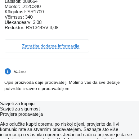
Läbisõit: 988664
Mootor: D12C340
Käigukast: SR1700
Võimsus: 340
Ülekandearv: 3,08
Reduktor: RS1344SV 3,08
Zatražite dodatne informacije
Važno
Opis proizvoda daje prodavatelj. Molimo vas da sve detalje
potvrdite izravno s prodavateljem.
Savjeti za kupnju
Savjeti za sigurnost
Provjera prodavatelja
Ako odlučite kupiti opremu po niskoj cijeni, provjerite da li vi
komunicirate sa stvarnim prodavateljem. Saznajte što više
informacija o vlasniku opreme. Jedan od načina prijevare je da se