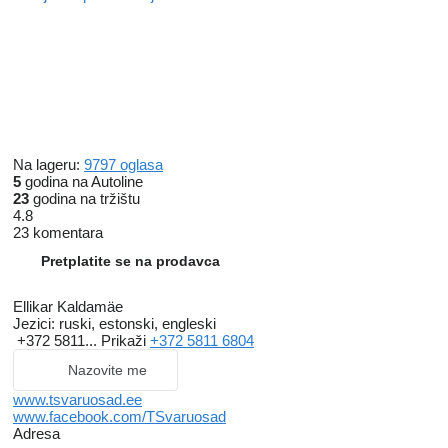
Na lageru:
9797 oglasa
5
godina na Autoline
23
godina na tržištu
4.8
23 komentara
Pretplatite se na prodavca
Ellikar Kaldamäe
Jezici:
ruski, estonski, engleski
+372 5811...
Prikaži
+372 5811 6804
Nazovite me
www.tsvaruosad.ee
www.facebook.com/TSvaruosad
Adresa