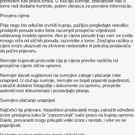
predstave kao prava tvrtka. U slučaju sumnje, obavijestite nas o
tome radi dodatne kontrole, putem obrasca za povratne informacije.
Provjera cijena
Prije nego što odlučite izvršiti kupnju, pažljivo pregledajte nekoliko
prodajnih ponuda kako biste razumjeli prosječnu vrijednosti
odabranog modela opreme. Ako je cijena ponude koju vam se sviđa
mnogo niža od sličnih ponuda, razmislite o tome. Značajna razlika u
cijeni može ukazivati ​​na skrivene nedostatke ili pokušaj prodavača
da počini prijevaru.
Nemojte kupovati proizvode čija je cijena previše različita od
prosječne cijene slične opreme.
Nemojte davati suglasnost na sumnjive zaloge i plaćanje robe
unaprijed. U slučaju sumnje, nemojte se bojati pojasniti pojedinosti,
zatražiti dodatne fotografije i dokumente za opremu, provjerite
autentičnost dokumenata i postavljajte pitanja.
Sumnjivo plaćanje unaprijed
Najčešći tip prijevare. Nepošteni prodavatelji mogu zatražiti određeni
iznos predujma kako bi "zarezervirali" vaše pravo na kupnju opreme.
Dakle, prevaranti mogu prikupiti veliki iznos i nestati, i više se ne
pojavljivati.
Varijante ovakve prijevare mogu uključivati: