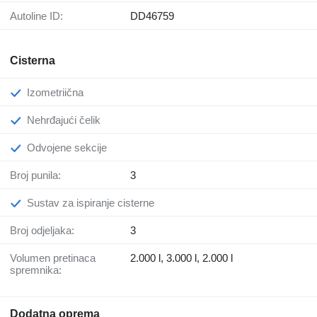
Autoline ID:
DD46759
Cisterna
Izometriična
Nehrđajući čelik
Odvojene sekcije
Broj punila:
3
Sustav za ispiranje cisterne
Broj odjeljaka:
3
Volumen pretinaca
2.000 l, 3.000 l, 2.000 l
spremnika:
Dodatna oprema