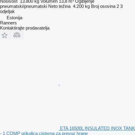
Nosivost
13.800 kg
Volumen
13,8 m³
Ogibljenje
pneumatski/pneumatski
Neto težina
4.200 kg
Broj osovina
2
3
odjeljak
Estonija
Ranners
Kontaktirajte prodavatelja
ETA 16500L INSULATED INOX TANK
- 1 COMP prikolica cisterna za prevoz hrane