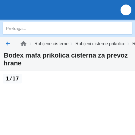
Rabljene cisterne
Rabljeni cisterne prikolice
R
Bodex mafa prikolica cisterna za prevoz
hrane
1/17