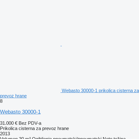
Webasto 30000-1 prikolica cisterna za
prevoz hrane
8
Webasto 30000-1
31.000 €
Bez PDV-a
Prikolica cisterna za prevoz hrane
2013
Volumen
30 m³
Ogibljenje
pneumatski/pneumatski
Neto težina