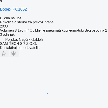
9
Bodex PC1652
Cijena na upit
Prikolica cisterna za prevoz hrane
2009
Volumen
8.170 m³
Ogibljenje
pneumatski/pneumatski
Broj osovina
2
3 odjeljak
Poljska, Nagórki-Jabłoń
SAM-TECH SP. Z O.O.
Kontaktirajte prodavatelja