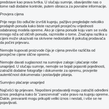
predstave kao prava tvrtka. U slučaju sumnje, obavijestite nas o
tome radi dodatne kontrole, putem obrasca za povratne informacije.
Provjera cijena
Prije nego što odlučite izvršiti kupnju, pažljivo pregledajte nekoliko
prodajnih ponuda kako biste razumjeli prosječnu vrijednosti
odabranog modela opreme. Ako je cijena ponude koju vam se sviđa
mnogo niža od sličnih ponuda, razmislite o tome. Značajna razlika u
cijeni može ukazivati ​​na skrivene nedostatke ili pokušaj prodavača
da počini prijevaru.
Nemojte kupovati proizvode čija je cijena previše različita od
prosječne cijene slične opreme.
Nemojte davati suglasnost na sumnjive zaloge i plaćanje robe
unaprijed. U slučaju sumnje, nemojte se bojati pojasniti pojedinosti,
zatražiti dodatne fotografije i dokumente za opremu, provjerite
autentičnost dokumenata i postavljajte pitanja.
Sumnjivo plaćanje unaprijed
Najčešći tip prijevare. Nepošteni prodavatelji mogu zatražiti određeni
iznos predujma kako bi "zarezervirali" vaše pravo na kupnju opreme.
Dakle, prevaranti mogu prikupiti veliki iznos i nestati, i više se ne
pojavljivati.