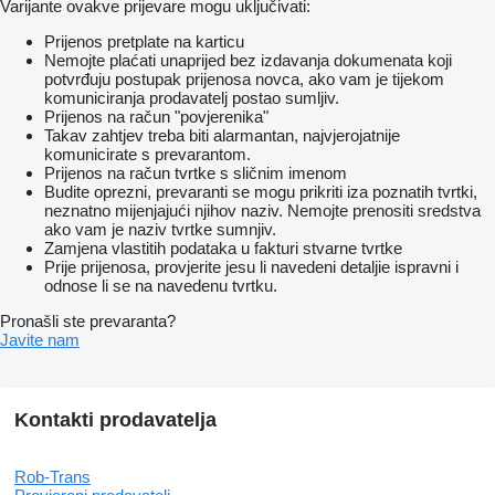
Varijante ovakve prijevare mogu uključivati:
Prijenos pretplate na karticu
Nemojte plaćati unaprijed bez izdavanja dokumenata koji
potvrđuju postupak prijenosa novca, ako vam je tijekom
komuniciranja prodavatelj postao sumljiv.
Prijenos na račun "povjerenika"
Takav zahtjev treba biti alarmantan, najvjerojatnije
komunicirate s prevarantom.
Prijenos na račun tvrtke s sličnim imenom
Budite oprezni, prevaranti se mogu prikriti iza poznatih tvrtki,
neznatno mijenjajući njihov naziv. Nemojte prenositi sredstva
ako vam je naziv tvrtke sumnjiv.
Zamjena vlastitih podataka u fakturi stvarne tvrtke
Prije prijenosa, provjerite jesu li navedeni detaljie ispravni i
odnose li se na navedenu tvrtku.
Pronašli ste prevaranta?
Javite nam
Kontakti prodavatelja
Rob-Trans