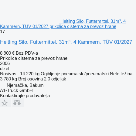
Heitling Silo, Futtermittel, 31m³, 4
Kammern, TÜV 01/2027 prikolica cisterna za prevoz hrane
17
Heitling Silo, Futtermittel, 31m³, 4 Kammern, TÜV 01/2027
8.900 €
Bez PDV-a
Prikolica cisterna za prevoz hrane
2006
dizel
Nosivost
14.220 kg
Ogibljenje
pneumatski/pneumatski
Neto težina
3.780 kg
Broj osovina
2
0 odjeljak
Njemačka, Bakum
A1-Truck GmbH
Kontaktirajte prodavatelja