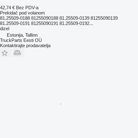
42,74 €
Bez PDV-a
Prekidač pod volanom
81.25509-0188 81255090188 81.25509-0139 81255090139
81.25509-0191 81255090191 81.25509-0192...
dizel
Estonija, Tallinn
TruckParts Eesti OÜ
Kontaktirajte prodavatelja