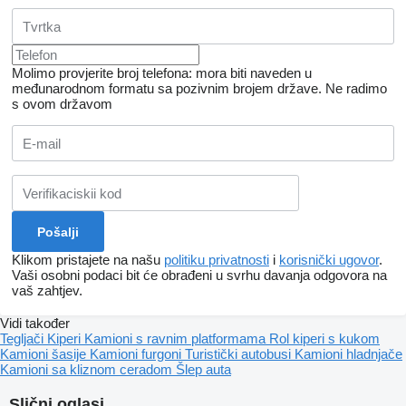
Molimo provjerite broj telefona: mora biti naveden u
međunarodnom formatu sa pozivnim brojem države.
Ne radimo
s ovom državom
Klikom pristajete na našu
politiku privatnosti
i
korisnički ugovor
.
Vaši osobni podaci bit će obrađeni u svrhu davanja odgovora na
vaš zahtjev.
Vidi također
Tegljači
Kiperi
Kamioni s ravnim platformama
Rol kiperi s kukom
Kamioni šasije
Kamioni furgoni
Turistički autobusi
Kamioni hladnjače
Kamioni sa kliznom ceradom
Šlep auta
Slični oglasi