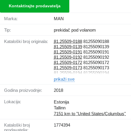
Kontaktirajte prodavatelja
Marka:
MAN
Tip:
prekidač pod volanom
Kataloški broj originala:
81.25509-0188
81255090188
81.25509-0139
81255090139
81.25509-0191
81255090191
81.25509-0192
81255090192
81.25509-0172
81255090172
81.25509-0173
81255090173
81.25509-0194
81255090194
prikaži sve
Godina proizvodnje:
2018
Lokacija:
Estonija
Tallinn
7151 km to "United States/Columbus"
Kataloški broj
1774394
prodavatelja: