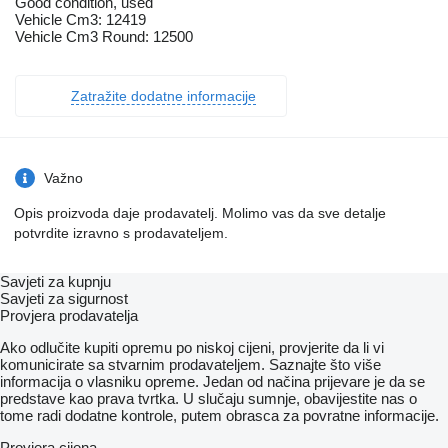
Good condition, used
Vehicle Cm3: 12419
Vehicle Cm3 Round: 12500
Zatražite dodatne informacije
Važno
Opis proizvoda daje prodavatelj. Molimo vas da sve detalje
potvrdite izravno s prodavateljem.
Savjeti za kupnju
Savjeti za sigurnost
Provjera prodavatelja
Ako odlučite kupiti opremu po niskoj cijeni, provjerite da li vi
komunicirate sa stvarnim prodavateljem. Saznajte što više
informacija o vlasniku opreme. Jedan od načina prijevare je da se
predstave kao prava tvrtka. U slučaju sumnje, obavijestite nas o
tome radi dodatne kontrole, putem obrasca za povratne informacije.
Provjera cijena