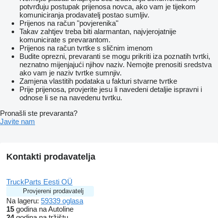
potvrđuju postupak prijenosa novca, ako vam je tijekom
komuniciranja prodavatelj postao sumljiv.
Prijenos na račun "povjerenika"
Takav zahtjev treba biti alarmantan, najvjerojatnije
komunicirate s prevarantom.
Prijenos na račun tvrtke s sličnim imenom
Budite oprezni, prevaranti se mogu prikriti iza poznatih tvrtki,
neznatno mijenjajući njihov naziv. Nemojte prenositi sredstva
ako vam je naziv tvrtke sumnjiv.
Zamjena vlastitih podataka u fakturi stvarne tvrtke
Prije prijenosa, provjerite jesu li navedeni detaljie ispravni i
odnose li se na navedenu tvrtku.
Pronašli ste prevaranta?
Javite nam
Kontakti prodavatelja
TruckParts Eesti OÜ
Provjereni prodavatelj
Na lageru:
59339 oglasa
15
godina na Autoline
24
godina na tržištu