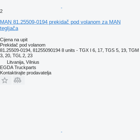
2
MAN 81.25509-0194 prekidač pod volanom za MAN
tegljača
Cijena na upit
Prekidač pod volanom
81.25509-0194, 81255090194 8 units - TGX I 6, 17, TGS 5, 19, TGM
3, 20, TGL 2, 23
Litvanija, Vilnius
EGDA Truckparts
Kontaktirajte prodavatelja