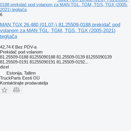
0188 prekidač pod volanom za MAN TGL, TGM, TGS, TGX (2005-
2021) tegljača
6
MAN TGX 26.480 (01.07-) 81.25509-0188 prekidač pod
volanom za MAN TGL, TGM, TGS, TGX (2005-2021)
tegljača
42,74 €
Bez PDV-a
Prekidač pod volanom
81.25509-0188 81255090188 81.25509-0139 81255090139
81.25509-0191 81255090191 81.25509-0192...
dizel
Estonija, Tallinn
TruckParts Eesti OÜ
Kontaktirajte prodavatelja