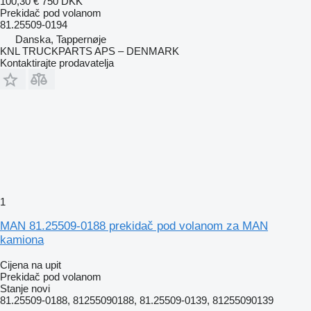
100,30 €
750 DKK
Prekidač pod volanom
81.25509-0194
Danska, Tappernøje
KNL TRUCKPARTS APS – DENMARK
Kontaktirajte prodavatelja
1
MAN 81.25509-0188 prekidač pod volanom za MAN
kamiona
Cijena na upit
Prekidač pod volanom
Stanje
novi
81.25509-0188, 81255090188, 81.25509-0139, 81255090139