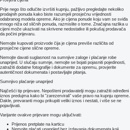
Prije nego što odlučite izvršiti kupnju, pažljivo pregledajte nekoliko
prodajnih ponuda kako biste razumjeli prosječnu vrijednosti
odabranog modela opreme. Ako je cijena ponude koju vam se sviđa
mnogo niža od sličnih ponuda, razmislite o tome. Značajna razlika u
cijeni može ukazivati ​​na skrivene nedostatke ili pokušaj prodavača
da počini prijevaru.
Nemojte kupovati proizvode čija je cijena previše različita od
prosječne cijene slične opreme.
Nemojte davati suglasnost na sumnjive zaloge i plaćanje robe
unaprijed. U slučaju sumnje, nemojte se bojati pojasniti pojedinosti,
zatražiti dodatne fotografije i dokumente za opremu, provjerite
autentičnost dokumenata i postavljajte pitanja.
Sumnjivo plaćanje unaprijed
Najčešći tip prijevare. Nepošteni prodavatelji mogu zatražiti određeni
iznos predujma kako bi "zarezervirali" vaše pravo na kupnju opreme.
Dakle, prevaranti mogu prikupiti veliki iznos i nestati, i više se ne
pojavljivati.
Varijante ovakve prijevare mogu uključivati:
Prijenos pretplate na karticu
Nemojte plaćati unaprijed bez izdavanja dokumenata koji