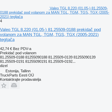
Valeo TGL 8.220 (01.05-) 81.25509-
0188 prekidač pod volanom za MAN TGL, TGM, TGS, TGX (2005-
2021) tegljača
4
Valeo TGL 8.220 (01.05-) 81.25509-0188 prekidač pod
volanom za MAN TGL, TGM, TGS, TGX (2005-2021)
tegljača
42,74 €
Bez PDV-a
Prekidač pod volanom
81.25509-0188 81255090188 81.25509-0139 81255090139
81.25509-0191 81255090191 81.25509-0192...
dizel
Estonija, Tallinn
TruckParts Eesti OÜ
Kontaktirajte prodavatelja