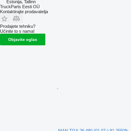
Estonija, Tallinn
TruckParts Eesti OÜ
Kontaktirajte prodavatelja
Prodajete tehniku?
Učinite to s nama!
Objavite oglas
MAN TGX 26.480 (01.07-) 81.25509-