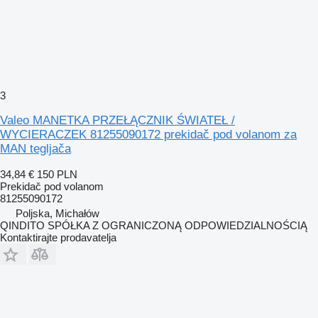
3
Valeo MANETKA PRZEŁĄCZNIK ŚWIATEŁ /
WYCIERACZEK 81255090172 prekidač pod volanom za
MAN tegljača
34,84 €
150 PLN
Prekidač pod volanom
81255090172
Poljska, Michałów
QINDITO SPÓŁKA Z OGRANICZONĄ ODPOWIEDZIALNOŚCIĄ
Kontaktirajte prodavatelja