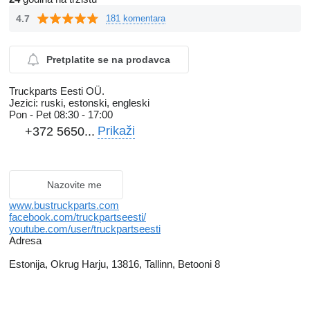
4.7
181 komentara
Pretplatite se na prodavca
Truckparts Eesti OÜ.
Jezici:
ruski, estonski, engleski
Pon - Pet
08:30 - 17:00
Prikaži
+372 5650...
Nazovite me
www.bustruckparts.com
facebook.com/truckpartseesti/
youtube.com/user/truckpartseesti
Adresa
Estonija, Okrug Harju, 13816, Tallinn, Betooni 8