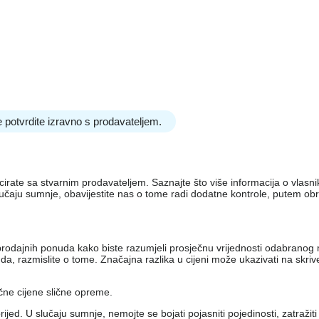
 potvrdite izravno s prodavateljem.
nicirate sa stvarnim prodavateljem. Saznajte što više informacija o vlas
lučaju sumnje, obavijestite nas o tome radi dodatne kontrole, putem ob
iko prodajnih ponuda kako biste razumjeli prosječnu vrijednosti odabran
, razmislite o tome. Značajna razlika u cijeni može ukazivati ​​na skri
ečne cijene slične opreme.
jed. U slučaju sumnje, nemojte se bojati pojasniti pojedinosti, zatražit