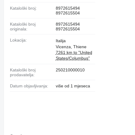
Kataloški broj:
8972615494
8972615504
Kataloški broj
8972615494
originala:
8972615504
Lokacija:
Italija
Vicenza, Thiene
7261 km to "United
States/Columbus"
Kataloški broj
250210000010
prodavatelja:
Datum objavljivanja:
više od 1 mjeseca