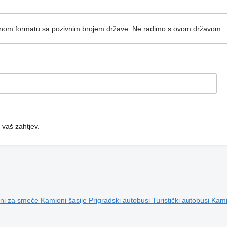
dnom formatu sa pozivnim brojem države.
Ne radimo s ovom državom
 vaš zahtjev.
ni za smeće
Kamioni šasije
Prigradski autobusi
Turistički autobusi
Kami