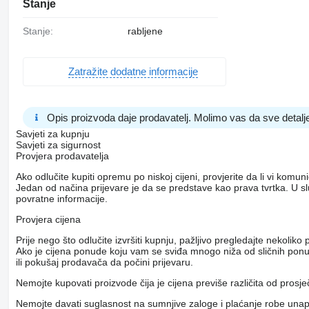
Stanje
Stanje:
rabljene
Zatražite dodatne informacije
Opis proizvoda daje prodavatelj. Molimo vas da sve detalje
Savjeti za kupnju
Savjeti za sigurnost
Provjera prodavatelja
Ako odlučite kupiti opremu po niskoj cijeni, provjerite da li vi komu
Jedan od načina prijevare je da se predstave kao prava tvrtka. U s
povratne informacije.
Provjera cijena
Prije nego što odlučite izvršiti kupnju, pažljivo pregledajte nekol
Ako je cijena ponude koju vam se sviđa mnogo niža od sličnih ponuda
ili pokušaj prodavača da počini prijevaru.
Nemojte kupovati proizvode čija je cijena previše različita od prosj
Nemojte davati suglasnost na sumnjive zaloge i plaćanje robe unapri