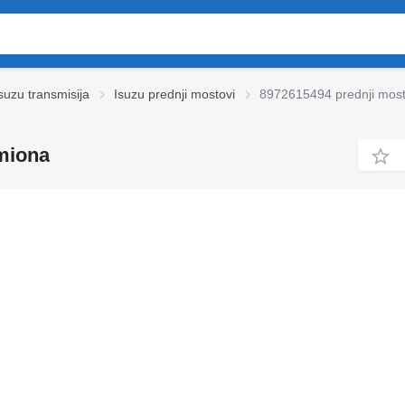
suzu transmisija
Isuzu prednji mostovi
8972615494 prednji mos
miona