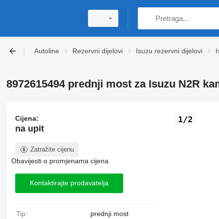
Autoline
Rezervni dijelovi
Isuzu rezervni dijelovi
I
8972615494 prednji most za Isuzu N2R ka
Cijena:
1/2
na upit
Zatražite cijenu
Obavijesti o promjenama cijena
Kontaktirajte prodavatelja
Tip:
prednji most