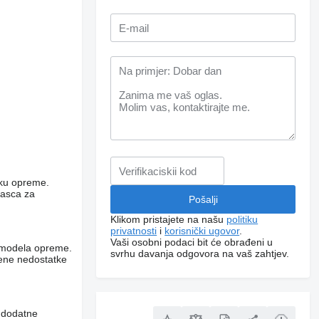
niku opreme.
rasca za
Klikom pristajete na našu
politiku
privatnosti
i
korisnički ugovor
.
Vaši osobni podaci bit će obrađeni u
og modela opreme.
svrhu davanja odgovora na vaš zahtjev.
vene nedostatke
i dodatne