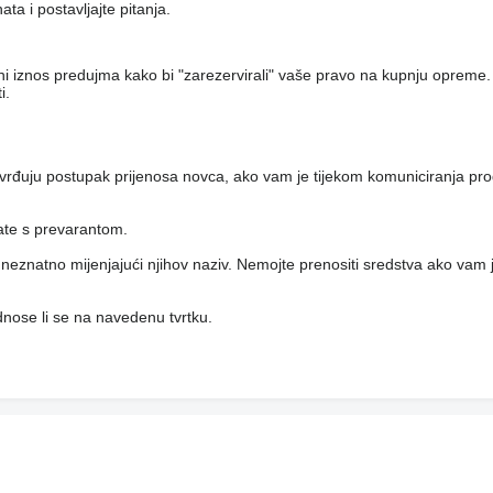
a i postavljajte pitanja.
eni iznos predujma kako bi "zarezervirali" vaše pravo na kupnju opreme.
i.
vrđuju postupak prijenosa novca, ako vam je tijekom komuniciranja pro
rate s prevarantom.
i, neznatno mijenjajući njihov naziv. Nemojte prenositi sredstva ako vam j
 odnose li se na navedenu tvrtku.