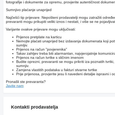
fotografije i dokumente za opremu, provjerite autentičnost dokumenat
Sumnjivo plaćanje unaprijed
Najčešći tip prijevare. Nepošteni prodavatelji mogu zatražiti određ
prevaranti mogu prikupiti veliki iznos i nestati, i više se ne pojavljivat
Varijante ovakve prijevare mogu uključivati:
Prijenos pretplate na karticu
Nemojte plaćati unaprijed bez izdavanja dokumenata koji pot
sumljiv.
Prijenos na račun "povjerenika"
Takav zahtjev treba biti alarmantan, najvjerojatnije komunici
Prijenos na račun tvrtke s sličnim imenom
Budite oprezni, prevaranti se mogu prikriti iza poznatih tvrtk
sumnjiv.
Zamjena vlastitih podataka u fakturi stvarne tvrtke
Prije prijenosa, provjerite jesu li navedeni detaljie ispravni i
Pronašli ste prevaranta?
Javite nam
Kontakti prodavatelja