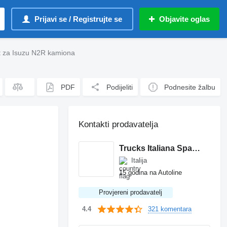
Prijavi se / Registrujte se
Objavite oglas
t za Isuzu N2R kamiona
PDF
Podijeliti
Podnesite žalbu
Kontakti prodavatelja
Trucks Italiana Spareparts
Italija
15 godina na Autoline
Provjereni prodavatelj
321 komentara
4.4