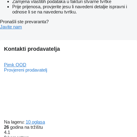
Zamjena vlastitih podataka u fakturi stvarne tvrtke
Prije prijenosa, provjerite jesu li navedeni detaljie ispravni i
odnose li se na navedenu tvrtku.
Pronašli ste prevaranta?
Javite nam
Kontakti prodavatelja
Pimk OOD
Provjereni prodavatelj
Na lageru:
10 oglasa
26
godina na tržištu
4.1