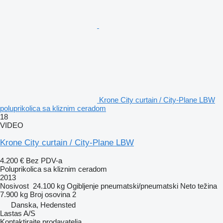
Krone City curtain / City-Plane LBW
poluprikolica sa kliznim ceradom
18
VIDEO
Krone City curtain / City-Plane LBW
4.200 €
Bez PDV-a
Poluprikolica sa kliznim ceradom
2013
Nosivost
24.100 kg
Ogibljenje
pneumatski/pneumatski
Neto težina
7.900 kg
Broj osovina
2
Danska, Hedensted
Lastas A/S
Kontaktirajte prodavatelja