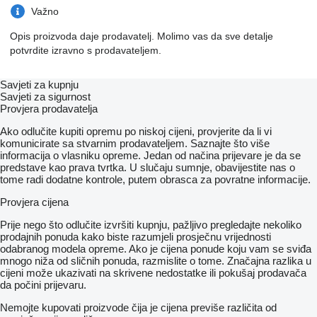
Važno
Opis proizvoda daje prodavatelj. Molimo vas da sve detalje
potvrdite izravno s prodavateljem.
Savjeti za kupnju
Savjeti za sigurnost
Provjera prodavatelja
Ako odlučite kupiti opremu po niskoj cijeni, provjerite da li vi
komunicirate sa stvarnim prodavateljem. Saznajte što više
informacija o vlasniku opreme. Jedan od načina prijevare je da se
predstave kao prava tvrtka. U slučaju sumnje, obavijestite nas o
tome radi dodatne kontrole, putem obrasca za povratne informacije.
Provjera cijena
Prije nego što odlučite izvršiti kupnju, pažljivo pregledajte nekoliko
prodajnih ponuda kako biste razumjeli prosječnu vrijednosti
odabranog modela opreme. Ako je cijena ponude koju vam se sviđa
mnogo niža od sličnih ponuda, razmislite o tome. Značajna razlika u
cijeni može ukazivati ​​na skrivene nedostatke ili pokušaj prodavača
da počini prijevaru.
Nemojte kupovati proizvode čija je cijena previše različita od