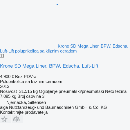
Krone SD Mega Liner, BPW, Edscha,
Luft-Lift poluprikolica sa kliznim ceradom
11
Krone SD Mega Liner, BPW, Edscha, Luft-Lift
4.900 €
Bez PDV-a
Poluprikolica sa kliznim ceradom
2013
Nosivost
31.915 kg
Ogibljenje
pneumatski/pneumatski
Neto težina
7.085 kg
Broj osovina
3
Njemačka, Sittensen
alga Nutzfahrzeug- und Baumaschinen GmbH & Co. KG
Kontaktirajte prodavatelja