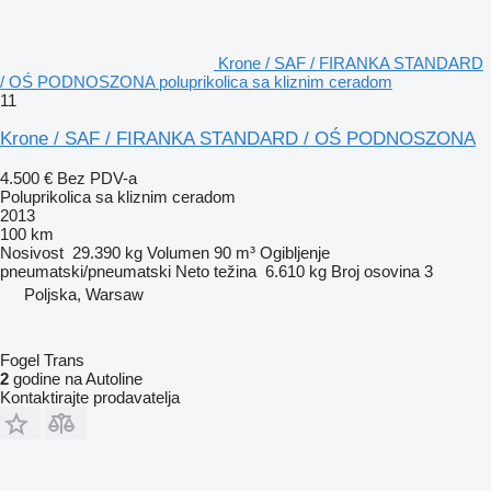
Krone / SAF / FIRANKA STANDARD
/ OŚ PODNOSZONA poluprikolica sa kliznim ceradom
11
Krone / SAF / FIRANKA STANDARD / OŚ PODNOSZONA
4.500 €
Bez PDV-a
Poluprikolica sa kliznim ceradom
2013
100 km
Nosivost
29.390 kg
Volumen
90 m³
Ogibljenje
pneumatski/pneumatski
Neto težina
6.610 kg
Broj osovina
3
Poljska, Warsaw
Fogel Trans
2
godine na Autoline
Kontaktirajte prodavatelja