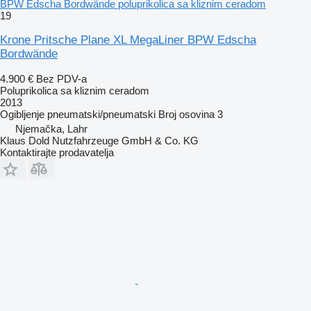
BPW Edscha Bordwände poluprikolica sa kliznim ceradom
19
Krone Pritsche Plane XL MegaLiner BPW Edscha
Bordwände
4.900 €
Bez PDV-a
Poluprikolica sa kliznim ceradom
2013
Ogibljenje
pneumatski/pneumatski
Broj osovina
3
Njemačka, Lahr
Klaus Dold Nutzfahrzeuge GmbH & Co. KG
Kontaktirajte prodavatelja