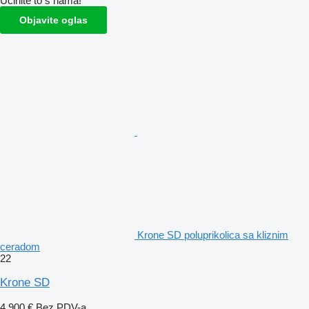
Učinite to s nama!
Objavite oglas
Krone SD poluprikolica sa kliznim
ceradom
22
Krone SD
4.900 €
Bez PDV-a