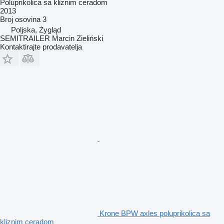
Poluprikolica sa kliznim ceradom
2013
Broj osovina
3
Poljska, Żygląd
SEMITRAILER Marcin Zieliński
Kontaktirajte prodavatelja
Krone BPW axles poluprikolica sa
kliznim ceradom