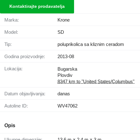
Kontaktirajte prodavatelja
Marka:
Krone
Model:
SD
Tip:
poluprikolica sa kliznim ceradom
Godina proizvodnje:
2013-08
Lokacija:
Bugarska
Plovdiv
8347 km to "United States/Columbus"
Datum objavljivanja:
danas
Autoline ID:
WV47062
Opis
Ukupne dimenzije:
13,6 m × 2,4 m × 3 m