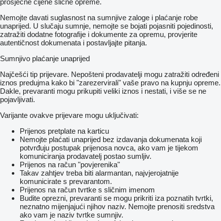
prosječne cijene slične opreme.
Nemojte davati suglasnost na sumnjive zaloge i plaćanje robe
unaprijed. U slučaju sumnje, nemojte se bojati pojasniti pojedinosti,
zatražiti dodatne fotografije i dokumente za opremu, provjerite
autentičnost dokumenata i postavljajte pitanja.
Sumnjivo plaćanje unaprijed
Najčešći tip prijevare. Nepošteni prodavatelji mogu zatražiti određeni
iznos predujma kako bi "zarezervirali" vaše pravo na kupnju opreme.
Dakle, prevaranti mogu prikupiti veliki iznos i nestati, i više se ne
pojavljivati.
Varijante ovakve prijevare mogu uključivati:
Prijenos pretplate na karticu
Nemojte plaćati unaprijed bez izdavanja dokumenata koji
potvrđuju postupak prijenosa novca, ako vam je tijekom
komuniciranja prodavatelj postao sumljiv.
Prijenos na račun "povjerenika"
Takav zahtjev treba biti alarmantan, najvjerojatnije
komunicirate s prevarantom.
Prijenos na račun tvrtke s sličnim imenom
Budite oprezni, prevaranti se mogu prikriti iza poznatih tvrtki,
neznatno mijenjajući njihov naziv. Nemojte prenositi sredstva
ako vam je naziv tvrtke sumnjiv.