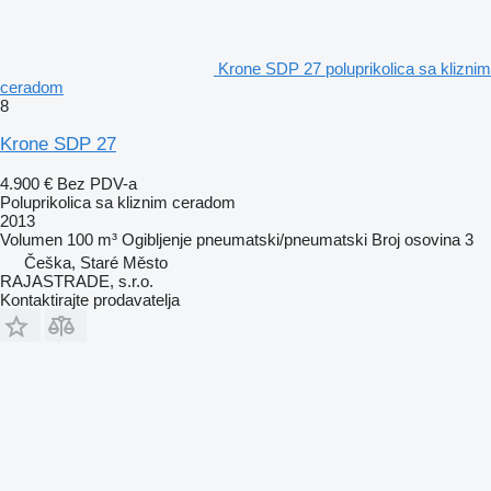
Krone SDP 27 poluprikolica sa kliznim
ceradom
8
Krone SDP 27
4.900 €
Bez PDV-a
Poluprikolica sa kliznim ceradom
2013
Volumen
100 m³
Ogibljenje
pneumatski/pneumatski
Broj osovina
3
Češka, Staré Město
RAJASTRADE, s.r.o.
Kontaktirajte prodavatelja