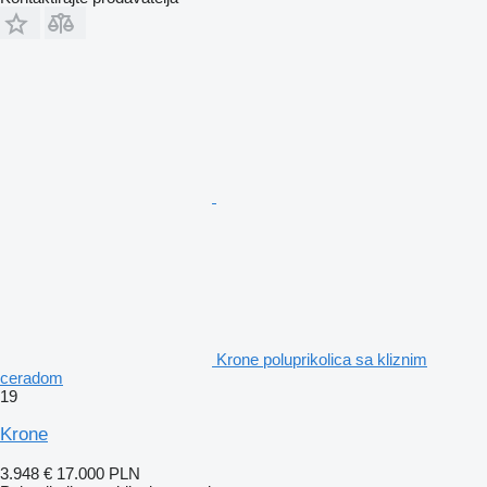
Krone poluprikolica sa kliznim
ceradom
19
Krone
3.948 €
17.000 PLN