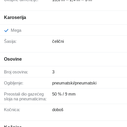
Karoserija
Mega
Šasija:
čelični
Osovine
Broj osovina:
3
Ogibljenje:
pneumatski/pneumatski
Preostali dio gazećeg
50 % / 9 mm
sloja na pneumaticima:
Kočnica:
doboš