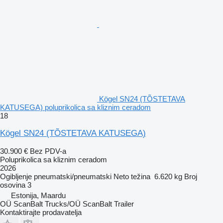
Kögel SN24 (TÕSTETAVA
KATUSEGA) poluprikolica sa kliznim ceradom
18
Kögel SN24 (TÕSTETAVA KATUSEGA)
30.900 €
Bez PDV-a
Poluprikolica sa kliznim ceradom
2026
Ogibljenje
pneumatski/pneumatski
Neto težina
6.620 kg
Broj
osovina
3
Estonija, Maardu
OÜ ScanBalt Trucks/OÜ ScanBalt Trailer
Kontaktirajte prodavatelja