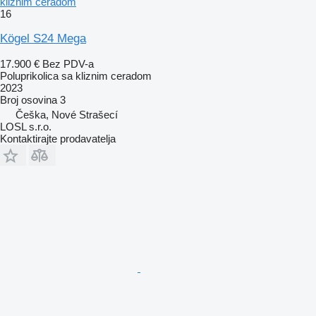
kliznim ceradom
16
Kögel S24 Mega
17.900 €
Bez PDV-a
Poluprikolica sa kliznim ceradom
2023
Broj osovina
3
Češka, Nové Strašecí
LOSL s.r.o.
Kontaktirajte prodavatelja