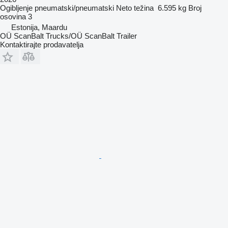
Ogibljenje
pneumatski/pneumatski
Neto težina
6.595 kg
Broj
osovina
3
Estonija, Maardu
OÜ ScanBalt Trucks/OÜ ScanBalt Trailer
Kontaktirajte prodavatelja