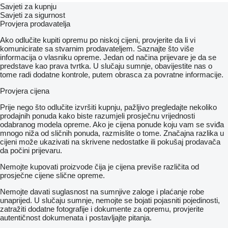
Savjeti za kupnju
Savjeti za sigurnost
Provjera prodavatelja
Ako odlučite kupiti opremu po niskoj cijeni, provjerite da li vi
komunicirate sa stvarnim prodavateljem. Saznajte što više
informacija o vlasniku opreme. Jedan od načina prijevare je da se
predstave kao prava tvrtka. U slučaju sumnje, obavijestite nas o
tome radi dodatne kontrole, putem obrasca za povratne informacije.
Provjera cijena
Prije nego što odlučite izvršiti kupnju, pažljivo pregledajte nekoliko
prodajnih ponuda kako biste razumjeli prosječnu vrijednosti
odabranog modela opreme. Ako je cijena ponude koju vam se sviđa
mnogo niža od sličnih ponuda, razmislite o tome. Značajna razlika u
cijeni može ukazivati ​​na skrivene nedostatke ili pokušaj prodavača
da počini prijevaru.
Nemojte kupovati proizvode čija je cijena previše različita od
prosječne cijene slične opreme.
Nemojte davati suglasnost na sumnjive zaloge i plaćanje robe
unaprijed. U slučaju sumnje, nemojte se bojati pojasniti pojedinosti,
zatražiti dodatne fotografije i dokumente za opremu, provjerite
autentičnost dokumenata i postavljajte pitanja.