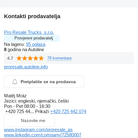
Kontakti prodavatelja
Pro Resale Trucks, s.r.o.
Provjereni prodavatelj
Na lageru:
95 oglasa
8
godina na Autoline
4.7
78 komentara
proresale.autoline.info
Pretplatite se na prodavca
Matěj Mráz
Jezici:
engleski, njemački, češki
Pon - Pet
08:00 - 16:30
+420 725 44...
Prikaži
+420 725 442 074
Nazovite me
www.instagram.com/proresale_as
www.linkedin.com/company/72580007