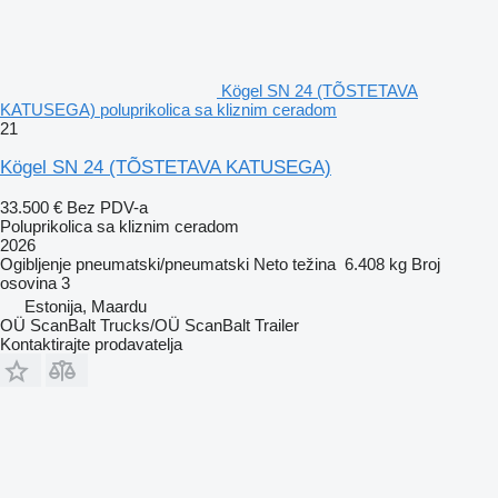
Kögel SN 24 (TÕSTETAVA
KATUSEGA) poluprikolica sa kliznim ceradom
21
Kögel SN 24 (TÕSTETAVA KATUSEGA)
33.500 €
Bez PDV-a
Poluprikolica sa kliznim ceradom
2026
Ogibljenje
pneumatski/pneumatski
Neto težina
6.408 kg
Broj
osovina
3
Estonija, Maardu
OÜ ScanBalt Trucks/OÜ ScanBalt Trailer
Kontaktirajte prodavatelja