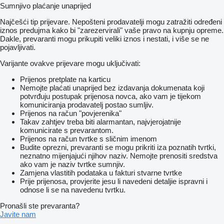
Sumnjivo plaćanje unaprijed
Najčešći tip prijevare. Nepošteni prodavatelji mogu zatražiti određeni
iznos predujma kako bi "zarezervirali" vaše pravo na kupnju opreme.
Dakle, prevaranti mogu prikupiti veliki iznos i nestati, i više se ne
pojavljivati.
Varijante ovakve prijevare mogu uključivati:
Prijenos pretplate na karticu
Nemojte plaćati unaprijed bez izdavanja dokumenata koji
potvrđuju postupak prijenosa novca, ako vam je tijekom
komuniciranja prodavatelj postao sumljiv.
Prijenos na račun "povjerenika"
Takav zahtjev treba biti alarmantan, najvjerojatnije
komunicirate s prevarantom.
Prijenos na račun tvrtke s sličnim imenom
Budite oprezni, prevaranti se mogu prikriti iza poznatih tvrtki,
neznatno mijenjajući njihov naziv. Nemojte prenositi sredstva
ako vam je naziv tvrtke sumnjiv.
Zamjena vlastitih podataka u fakturi stvarne tvrtke
Prije prijenosa, provjerite jesu li navedeni detaljie ispravni i
odnose li se na navedenu tvrtku.
Pronašli ste prevaranta?
Javite nam