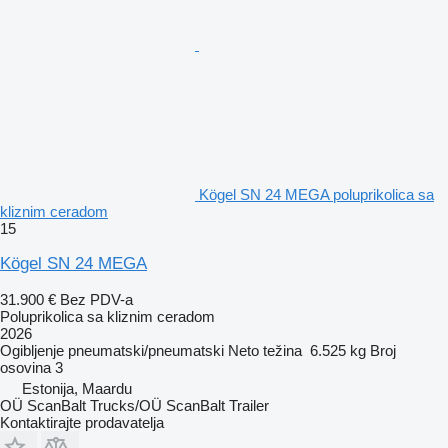
Kögel SN 24 MEGA poluprikolica sa
kliznim ceradom
15
Kögel SN 24 MEGA
31.900 €
Bez PDV-a
Poluprikolica sa kliznim ceradom
2026
Ogibljenje
pneumatski/pneumatski
Neto težina
6.525 kg
Broj
osovina
3
Estonija, Maardu
OÜ ScanBalt Trucks/OÜ ScanBalt Trailer
Kontaktirajte prodavatelja