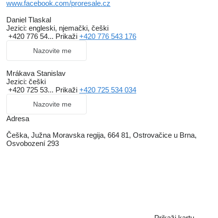
www.facebook.com/proresale.cz
Daniel Tlaskal
Jezici:
engleski, njemački, češki
+420 776 54...
Prikaži
+420 776 543 176
Nazovite me
Mrákava Stanislav
Jezici:
češki
+420 725 53...
Prikaži
+420 725 534 034
Nazovite me
Adresa
Češka, Južna Moravska regija, 664 81, Ostrovačice u Brna,
Osvobození 293
Prikaži kartu