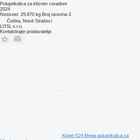
Poluprikolica sa kliznim ceradom
2024
Nosivost
29.870 kg
Broj osovina
3
Češka, Nové Strašecí
LOSL s.r.o.
Kontaktirajte prodavatelja
Kögel S24 Mega poluprikolica sa