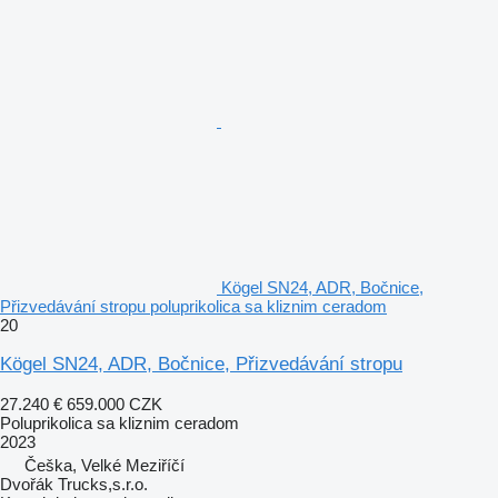
Kögel SN24, ADR, Bočnice,
Přizvedávání stropu poluprikolica sa kliznim ceradom
20
Kögel SN24, ADR, Bočnice, Přizvedávání stropu
27.240 €
659.000 CZK
Poluprikolica sa kliznim ceradom
2023
Češka, Velké Meziříčí
Dvořák Trucks,s.r.o.