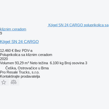
Kögel SN 24 CARGO poluprikolica sa
kliznim ceradom
9
Kögel SN 24 CARGO
12.460 €
Bez PDV-a
Poluprikolica sa kliznim ceradom
2020
Volumen
93,29 m³
Neto težina
6.100 kg
Broj osovina
3
Češka, Ostrovačice u Brna
Pro Resale Trucks, s.r.o.
Kontaktirajte prodavatelja