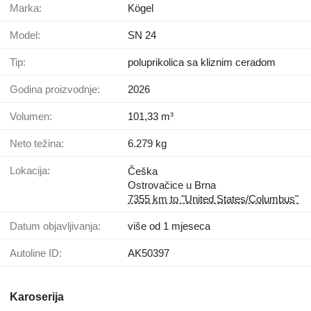
Marka:
Kögel
Model:
SN 24
Tip:
poluprikolica sa kliznim ceradom
Godina proizvodnje:
2026
Volumen:
101,33 m³
Neto težina:
6.279 kg
Lokacija:
Češka
Ostrovačice u Brna
7355 km to "United States/Columbus"
Datum objavljivanja:
više od 1 mjeseca
Autoline ID:
AK50397
Karoserija