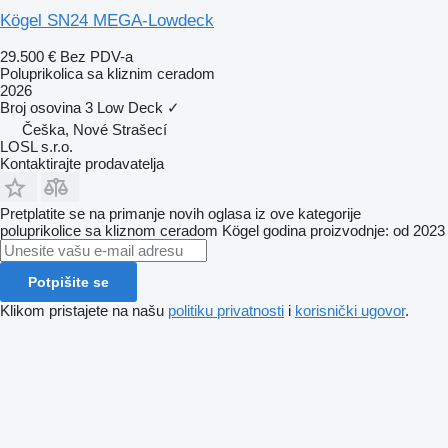
Kögel SN24 MEGA-Lowdeck
29.500 €
Bez PDV-a
Poluprikolica sa kliznim ceradom
2026
Broj osovina
3
Low Deck
✓
Češka, Nové Strašecí
LOSL s.r.o.
Kontaktirajte prodavatelja
Pretplatite se na primanje novih oglasa iz ove kategorije
poluprikolice sa kliznom ceradom
Kögel
godina proizvodnje: od 2023
Potpišite se
Klikom pristajete na našu
politiku privatnosti
i
korisnički ugovor
.