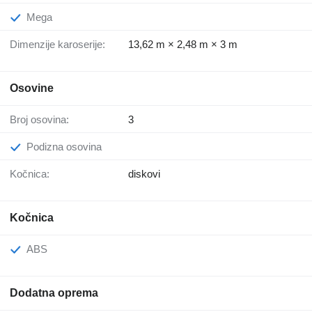
Mega
Dimenzije karoserije:
13,62 m × 2,48 m × 3 m
Osovine
Broj osovina:
3
Podizna osovina
Kočnica:
diskovi
Kočnica
ABS
Dodatna oprema