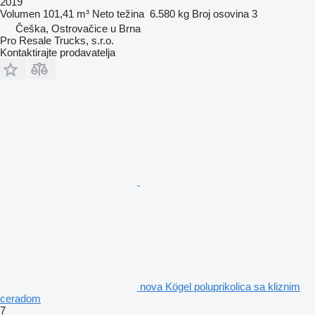
2019
Volumen
101,41 m³
Neto težina
6.580 kg
Broj osovina
3
Češka, Ostrovačice u Brna
Pro Resale Trucks, s.r.o.
Kontaktirajte prodavatelja
nova Kögel poluprikolica sa kliznim
ceradom
7