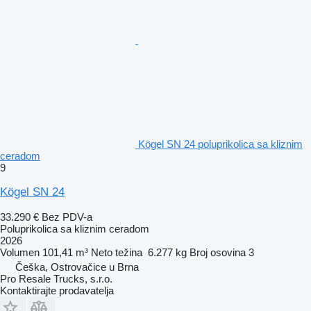
Kögel SN 24 poluprikolica sa kliznim
ceradom
9
Kögel SN 24
33.290 €
Bez PDV-a
Poluprikolica sa kliznim ceradom
2026
Volumen
101,41 m³
Neto težina
6.277 kg
Broj osovina
3
Češka, Ostrovačice u Brna
Pro Resale Trucks, s.r.o.
Kontaktirajte prodavatelja