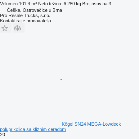
Volumen
101,4 m³
Neto težina
6.280 kg
Broj osovina
3
Češka, Ostrovačice u Brna
Pro Resale Trucks, s.r.o.
Kontaktirajte prodavatelja
Kögel SN24 MEGA-Lowdeck
poluprikolica sa kliznim ceradom
20