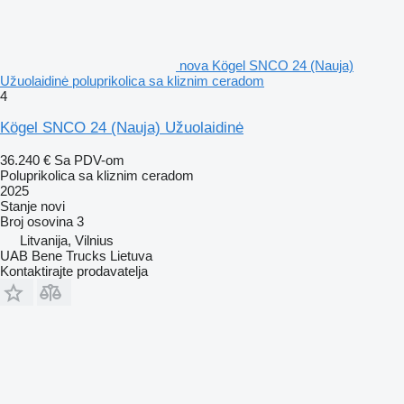
nova Kögel SNCO 24 (Nauja)
Užuolaidinė poluprikolica sa kliznim ceradom
4
Kögel SNCO 24 (Nauja) Užuolaidinė
36.240 €
Sa PDV-om
Poluprikolica sa kliznim ceradom
2025
Stanje
novi
Broj osovina
3
Litvanija, Vilnius
UAB Bene Trucks Lietuva
Kontaktirajte prodavatelja