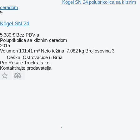
Kögel SN 24 poluprikolica sa kliznim
ceradom
9
Kögel SN 24
5.380 €
Bez PDV-a
Poluprikolica sa kliznim ceradom
2015
Volumen
101,41 m³
Neto težina
7.082 kg
Broj osovina
3
Češka, Ostrovačice u Brna
Pro Resale Trucks, s.r.o.
Kontaktirajte prodavatelja