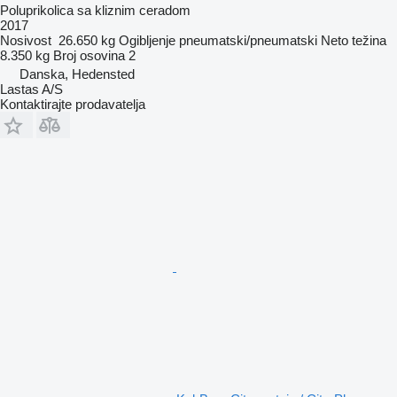
Poluprikolica sa kliznim ceradom
2017
Nosivost
26.650 kg
Ogibljenje
pneumatski/pneumatski
Neto težina
8.350 kg
Broj osovina
2
Danska, Hedensted
Lastas A/S
Kontaktirajte prodavatelja