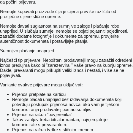
da počini prijevaru.
Nemojte kupovati proizvode čija je cijena previše različita od
prosječne cijene slične opreme.
Nemojte davati suglasnost na sumnjive zaloge i plaćanje robe
unaprijed. U slučaju sumnje, nemojte se bojati pojasniti pojedinosti,
zatražiti dodatne fotografije i dokumente za opremu, provjerite
autentičnost dokumenata i postavljajte pitanja.
Sumnjivo plaćanje unaprijed
Najčešći tip prijevare. Nepošteni prodavatelji mogu zatražiti određeni
iznos predujma kako bi "zarezervirali" vaše pravo na kupnju opreme.
Dakle, prevaranti mogu prikupiti veliki iznos i nestati, i više se ne
pojavljivati.
Varijante ovakve prijevare mogu uključivati:
Prijenos pretplate na karticu
Nemojte plaćati unaprijed bez izdavanja dokumenata koji
potvrđuju postupak prijenosa novca, ako vam je tijekom
komuniciranja prodavatelj postao sumljiv.
Prijenos na račun "povjerenika"
Takav zahtjev treba biti alarmantan, najvjerojatnije
komunicirate s prevarantom.
Prijenos na račun tvrtke s sličnim imenom