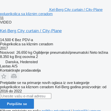
Kel-Berg City curtain / City-Plane
poluprikolica sa kliznim ceradom
11
VIDEO
Kel-Berg City curtain / City-Plane
14.500 €
Bez PDV-a
Poluprikolica sa kliznim ceradom
2017
Nosivost
26.650 kg
Ogibljenje
pneumatski/pneumatski
Neto težina
8.350 kg
Broj osovina
2
Danska, Hedensted
Lastas A/S
Kontaktirajte prodavatelja
Pretplatite se na primanje novih oglasa iz ove kategorije
poluprikolice sa kliznom ceradom
Kel-Berg
godina proizvodnje: od
2016 do 2022
Potpišite se
Klikom pristajete na našu
politiku privatnosti
i
korisnički ugovor
.