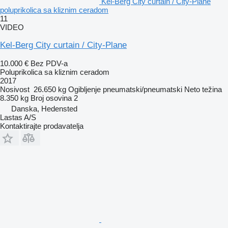
Kel-Berg City curtain / City-Plane
poluprikolica sa kliznim ceradom
11
VIDEO
Kel-Berg City curtain / City-Plane
10.000 €
Bez PDV-a
Poluprikolica sa kliznim ceradom
2017
Nosivost
26.650 kg
Ogibljenje
pneumatski/pneumatski
Neto težina
8.350 kg
Broj osovina
2
Danska, Hedensted
Lastas A/S
Kontaktirajte prodavatelja