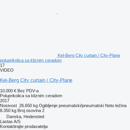
Kel-Berg City curtain / City-Plane
poluprikolica sa kliznim ceradom
17
VIDEO
Kel-Berg City curtain / City-Plane
10.000 €
Bez PDV-a
Poluprikolica sa kliznim ceradom
2017
Nosivost
26.650 kg
Ogibljenje
pneumatski/pneumatski
Neto težina
8.350 kg
Broj osovina
2
Danska, Hedensted
Lastas A/S
Kontaktirajte prodavatelja