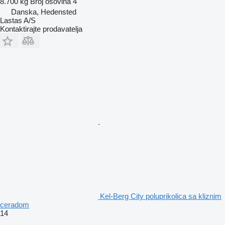
8.700 kg
Broj osovina
4
Danska, Hedensted
Lastas A/S
Kontaktirajte prodavatelja
Kel-Berg City poluprikolica sa kliznim
ceradom
14