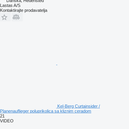
Danska, Hedensted
Lastas A/S
Kontaktirajte prodavatelja
Kel-Berg Curtainsider /
Planenauflieger poluprikolica sa kliznim ceradom
21
VIDEO