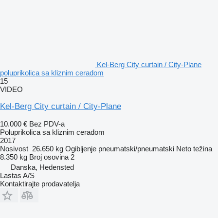
Kel-Berg City curtain / City-Plane
poluprikolica sa kliznim ceradom
15
VIDEO
Kel-Berg City curtain / City-Plane
10.000 €
Bez PDV-a
Poluprikolica sa kliznim ceradom
2017
Nosivost
26.650 kg
Ogibljenje
pneumatski/pneumatski
Neto težina
8.350 kg
Broj osovina
2
Danska, Hedensted
Lastas A/S
Kontaktirajte prodavatelja