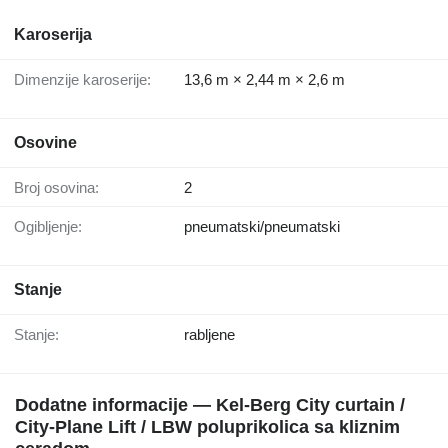
Karoserija
Dimenzije karoserije:
13,6 m × 2,44 m × 2,6 m
Osovine
Broj osovina:
2
Ogibljenje:
pneumatski/pneumatski
Stanje
Stanje:
rabljene
Dodatne informacije — Kel-Berg City curtain /
City-Plane Lift / LBW poluprikolica sa kliznim