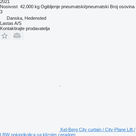
2021
Nosivost
42.000 kg
Ogibljenje
pneumatski/pneumatski
Broj osovina
3
Danska, Hedensted
Lastas A/S
Kontaktirajte prodavatelja
Kel-Berg City curtain / City-Plane Lift /
LBW poluprikolica sa kliznim ceradom