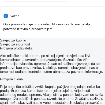
Važno
Opis proizvoda daje prodavatelj. Molimo vas da sve detalje
potvrdite izravno s prodavateljem.
Savjeti za kupnju
Savjeti za sigurnost
Provjera prodavatelja
Ako odlučite kupiti opremu po niskoj cijeni, provjerite da li vi
komunicirate sa stvarnim prodavateljem. Saznajte što više
informacija o vlasniku opreme. Jedan od načina prijevare je da se
predstave kao prava tvrtka. U slučaju sumnje, obavijestite nas o
tome radi dodatne kontrole, putem obrasca za povratne informacije.
Provjera cijena
Prije nego što odlučite izvršiti kupnju, pažljivo pregledajte nekoliko
prodajnih ponuda kako biste razumjeli prosječnu vrijednosti
odabranog modela opreme. Ako je cijena ponude koju vam se sviđa
mnogo niža od sličnih ponuda, razmislite o tome. Značajna razlika u
cijeni može ukazivati ​​na skrivene nedostatke ili pokušaj prodavača