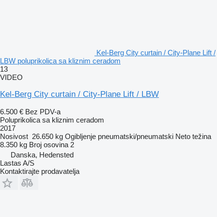
Kel-Berg City curtain / City-Plane Lift /
LBW poluprikolica sa kliznim ceradom
13
VIDEO
Kel-Berg City curtain / City-Plane Lift / LBW
6.500 €
Bez PDV-a
Poluprikolica sa kliznim ceradom
2017
Nosivost
26.650 kg
Ogibljenje
pneumatski/pneumatski
Neto težina
8.350 kg
Broj osovina
2
Danska, Hedensted
Lastas A/S
Kontaktirajte prodavatelja