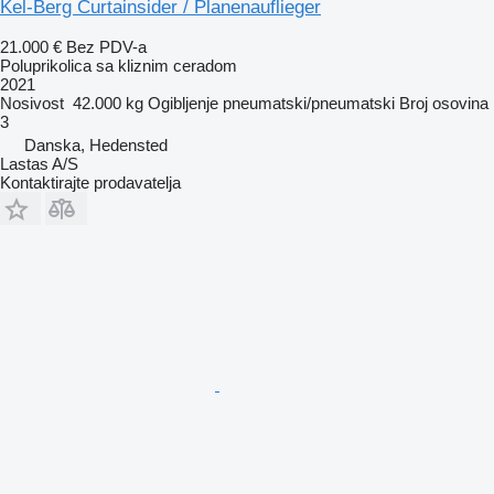
Kel-Berg Curtainsider / Planenauflieger
21.000 €
Bez PDV-a
Poluprikolica sa kliznim ceradom
2021
Nosivost
42.000 kg
Ogibljenje
pneumatski/pneumatski
Broj osovina
3
Danska, Hedensted
Lastas A/S
Kontaktirajte prodavatelja