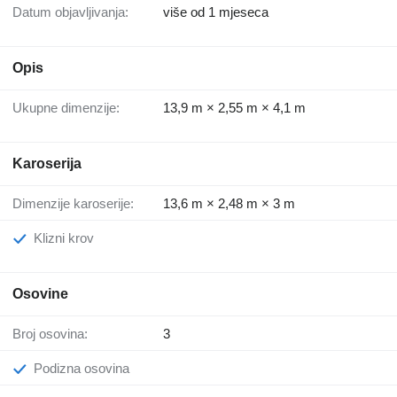
Datum objavljivanja:
više od 1 mjeseca
Opis
Ukupne dimenzije:
13,9 m × 2,55 m × 4,1 m
Karoserija
Dimenzije karoserije:
13,6 m × 2,48 m × 3 m
Klizni krov
Osovine
Broj osovina:
3
Podizna osovina