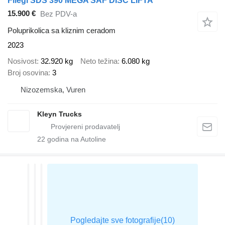
Fliegl SDS 390 MEGA SAF DISC LIFTA
15.900 €
Bez PDV-a
Poluprikolica sa kliznim ceradom
2023
Nosivost
32.920 kg
Neto težina
6.080 kg
Broj osovina
3
Nizozemska, Vuren
Kleyn Trucks
22
godina na Autoline