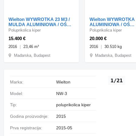
Wielton WYWROTKA 23 M3 /
Wielton WYWROTKA 4
MULDA ALUMINIOWA / OŚ
ALUMINIOWA / OŚ
PODNOSZONA
PODNOSZONA / OSIE
Poluprikolica kiper
Poluprikolica kiper
15.400 €
20.000 €
2016
23,46 m³
2016
30.510 kg
Mađarska, Budapest
Mađarska, Budapest
1/21
Marka:
Wielton
Model:
NW-3
Tip:
poluprikolica kiper
Godina proizvodnje:
2015
Prva registracija:
2015-05