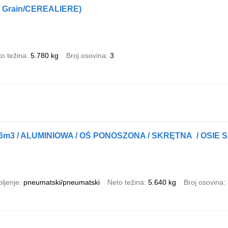
 ( Grain/CEREALIERE)
o težina
5.780 kg
Broj osovina
3
6m3 / ALUMINIOWA / OŚ PONOSZONA / SKRĘTNA / OSIE 
ljenje
pneumatski/pneumatski
Neto težina
5.640 kg
Broj osovina