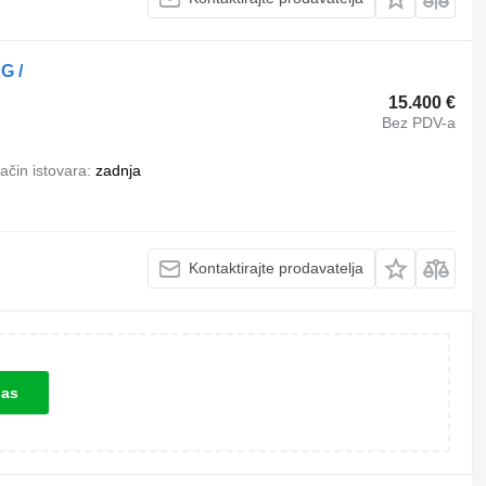
G /
15.400 €
Bez PDV-a
ačin istovara
zadnja
Kontaktirajte prodavatelja
las