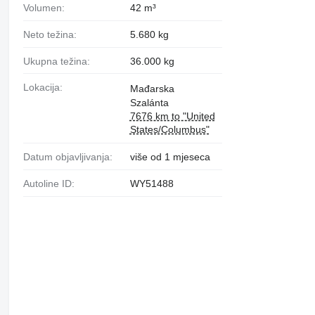
Volumen:
42 m³
Neto težina:
5.680 kg
Ukupna težina:
36.000 kg
Lokacija:
Mađarska
Szalánta
7676 km to "United
States/Columbus"
Datum objavljivanja:
više od 1 mjeseca
Autoline ID:
WY51488