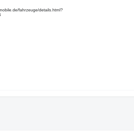
.mobile.de/fahrzeuge/details.html?
4