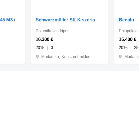
5 M3 /
Schwarzmüller SK K széria
Benalu
 SAF /
Poluprikolica kiper
Poluprikoli
16.300 €
15.400 €
2015
3
2016
28
Mađarska, Kunszentmiklós
Mađarsk