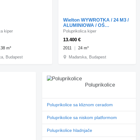
Wielton WYWROTKA / 24 M3 /
ALUMINIOWA / OŚ
PODNOSZONA / OSIE SAF /
ca kiper
Poluprikolica kiper
PO KO
13.400 €
,38 m³
2011
24 m³
a, Budapest
Mađarska, Budapest
Poluprikolice
Poluprikolice sa kliznom ceradom
Poluprikolice sa niskom platformom
Poluprikolice hladnjače