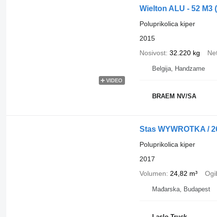
Wielton ALU - 52 M3
Poluprikolica kiper
2015
Nosivost
32.220 kg
Net
Belgija, Handzame
VIDEO
BRAEM NV/SA
Stas WYWROTKA / 2
Poluprikolica kiper
2017
Volumen
24,82 m³
Ogib
Mađarska, Budapest
Laslo Truck