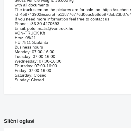
Gross vehicle weight: 36,000 kg
with all documents
The truck seen on the pictures are for sale too: https://suchen
id=459743902&secret=e118776776d0eac558d5978eb23b87e
If you need more information feel free to contact us!
Phone: +36 30 4270693
Email: peter.matis@vontruck.hu
VON-TRUCK Kft
Hrsz. 08/21
HU-7811 Szalánta
Business hours
Monday: 07:00-16:00
Tuesday: 07:00-16:00
Wednesday: 07:00-16:00
Thursday: 07:00-16:00
Friday: 07:00-16:00
Saturday: Closed
Sunday: Closed
Slični oglasi