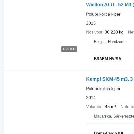
Wielton ALU - 52 M3
Poluprikolica kiper
2015
Nosivost
30.220 kg
Net
Belgija, Handzame
VIDEO
BRAEM NV/SA
Kempf SKM 45 m3. 3 
Poluprikolica kiper
2014
Volumen
45 m³
Neto t
Mađarska, Sárkereszt
Doma-Cargo Kft