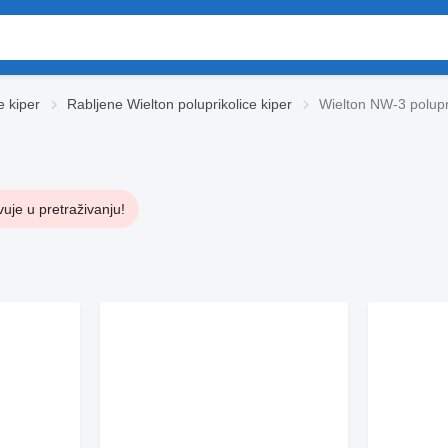
e kiper
Rabljene Wielton poluprikolice kiper
Wielton NW-3 polupri
uje u pretraživanju!