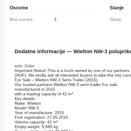
Osovine
Stanje
Broj osovina:
3
Stanje:
Dodatne informacije — Wielton NW-3 polupriko
szín: Color
Important Notice! This is a truck owned by one of our partner
(HUF). We kindly ask all interested buyers to take this into co
For Sale – Wielton NW-3 Semi-Trailer (2015)
Our trusted partners Wielton NW-3 semi-trailer For sale
manufactured in 2015
with a loading capacity of 42 m³
Key details
Make: Wielton
Model: NW-3
Year of manufacture: 2015
First registration: 27.05.2015
Volume capacity: 42 m³
Empty weight: 5,680 kg