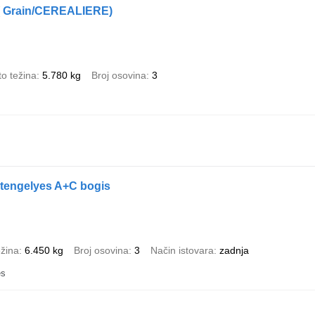
 ( Grain/CEREALIERE)
o težina
5.780 kg
Broj osovina
3
tengelyes A+C bogis
ežina
6.450 kg
Broj osovina
3
Način istovara
zadnja
es