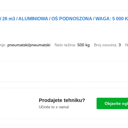
26 m3 / ALUMINIOWA / OŚ PODNOSZONA / WAGA: 5 000 K
nje
pneumatski/pneumatski
Neto težina
500 kg
Broj osovina
3
N
Prodajete tehniku?
Objavite og
Učinite to s nama!