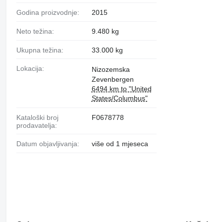
Godina proizvodnje:
2015
Neto težina:
9.480 kg
Ukupna težina:
33.000 kg
Lokacija:
Nizozemska
Zevenbergen
6494 km to "United
States/Columbus"
Kataloški broj
F0678778
prodavatelja:
Datum objavljivanja:
više od 1 mjeseca