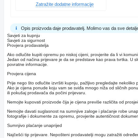
Zatražite dodatne informacije
Opis proizvoda daje prodavatelj. Molimo vas da sve detalje
Savjeti za kupnju
Savjeti za sigurnost
Provjera prodavatelja
Ako odlučite kupiti opremu po niskoj cijeni, provjerite da li vi komu
Jedan od načina prijevare je da se predstave kao prava tvrtka. U s
povratne informacije.
Provjera cijena
Prije nego što odlučite izvršiti kupnju, pažljivo pregledajte nekol
Ako je cijena ponude koju vam se sviđa mnogo niža od sličnih ponuda
ili pokušaj prodavača da počini prijevaru.
Nemojte kupovati proizvode čija je cijena previše različita od prosj
Nemojte davati suglasnost na sumnjive zaloge i plaćanje robe unapri
fotografije i dokumente za opremu, provjerite autentičnost dokumenat
Sumnjivo plaćanje unaprijed
Najčešći tip prijevare. Nepošteni prodavatelji mogu zatražiti određ