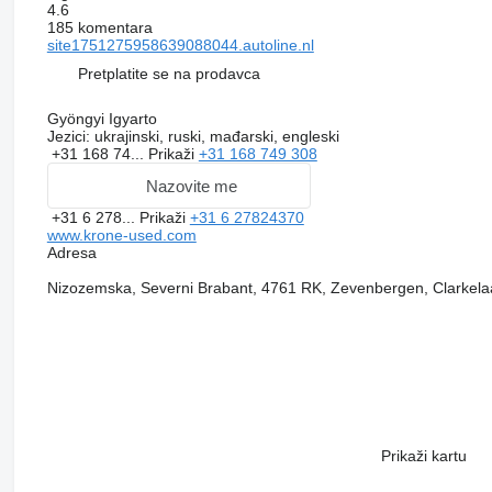
4.6
185 komentara
site1751275958639088044.autoline.nl
Pretplatite se na prodavca
Gyöngyi Igyarto
Jezici:
ukrajinski, ruski, mađarski, engleski
+31 168 74...
Prikaži
+31 168 749 308
Nazovite me
+31 6 278...
Prikaži
+31 6 27824370
www.krone-used.com
Adresa
Nizozemska, Severni Brabant, 4761 RK, Zevenbergen, Clarkela
Prikaži kartu