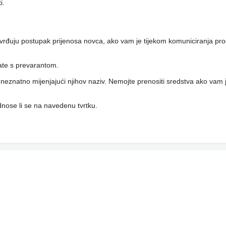
i.
vrđuju postupak prijenosa novca, ako vam je tijekom komuniciranja pro
rate s prevarantom.
i, neznatno mijenjajući njihov naziv. Nemojte prenositi sredstva ako vam j
 odnose li se na navedenu tvrtku.