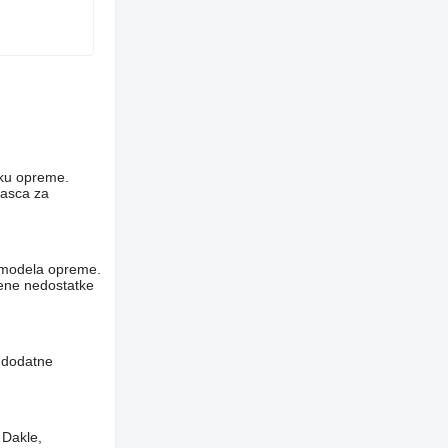
niku opreme.
rasca za
og modela opreme.
vene nedostatke
i dodatne
 Dakle,