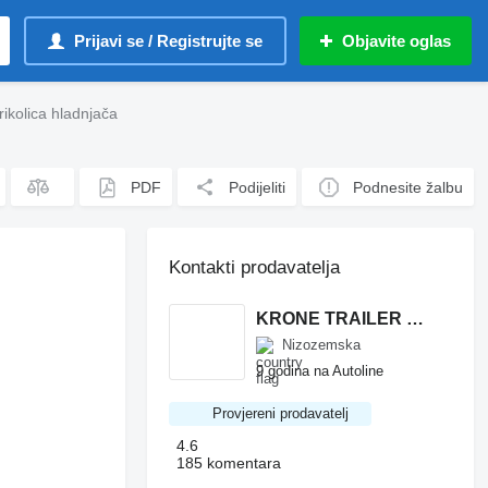
Prijavi se / Registrujte se
Objavite oglas
ikolica hladnjača
PDF
Podijeliti
Podnesite žalbu
Kontakti prodavatelja
KRONE TRAILER BV
Nizozemska
9 godina na Autoline
Provjereni prodavatelj
4.6
185 komentara