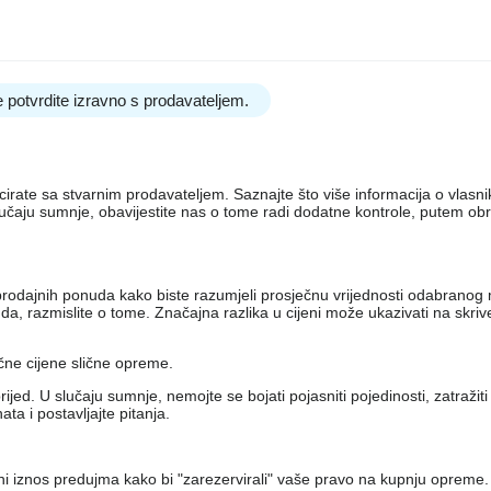
 potvrdite izravno s prodavateljem.
nicirate sa stvarnim prodavateljem. Saznajte što više informacija o vlas
lučaju sumnje, obavijestite nas o tome radi dodatne kontrole, putem ob
iko prodajnih ponuda kako biste razumjeli prosječnu vrijednosti odabran
, razmislite o tome. Značajna razlika u cijeni može ukazivati ​​na skri
ečne cijene slične opreme.
jed. U slučaju sumnje, nemojte se bojati pojasniti pojedinosti, zatražit
a i postavljajte pitanja.
eni iznos predujma kako bi "zarezervirali" vaše pravo na kupnju opreme.