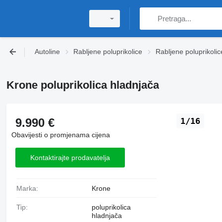
Autoline
Rabljene poluprikolice
Rabljene poluprikolic
Krone poluprikolica hladnjača
9.990 €
1/16
Obavijesti o promjenama cijena
Kontaktirajte prodavatelja
Marka:
Krone
Tip:
poluprikolica
hladnjača