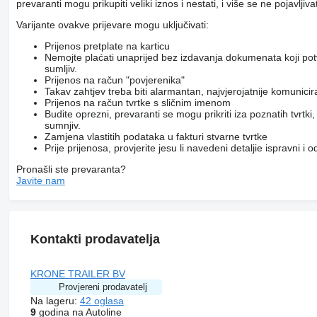
prevaranti mogu prikupiti veliki iznos i nestati, i više se ne pojavljivat
Varijante ovakve prijevare mogu uključivati:
Prijenos pretplate na karticu
Nemojte plaćati unaprijed bez izdavanja dokumenata koji pot
sumljiv.
Prijenos na račun "povjerenika"
Takav zahtjev treba biti alarmantan, najvjerojatnije komunici
Prijenos na račun tvrtke s sličnim imenom
Budite oprezni, prevaranti se mogu prikriti iza poznatih tvrtk
sumnjiv.
Zamjena vlastitih podataka u fakturi stvarne tvrtke
Prije prijenosa, provjerite jesu li navedeni detaljie ispravni i
Pronašli ste prevaranta?
Javite nam
Kontakti prodavatelja
KRONE TRAILER BV
Provjereni prodavatelj
Na lageru:
42 oglasa
9
godina na Autoline