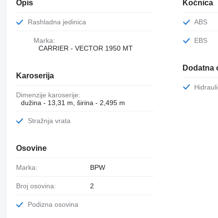
Opis
Kočnica
Rashladna jedinica
ABS
Marka:
EBS
CARRIER - VECTOR 1950 MT
Dodatna 
Karoserija
Hidrau
Dimenzije karoserije:
dužina - 13,31 m, širina - 2,495 m
Stražnja vrata
Osovine
Marka:
BPW
Broj osovina:
2
Podizna osovina