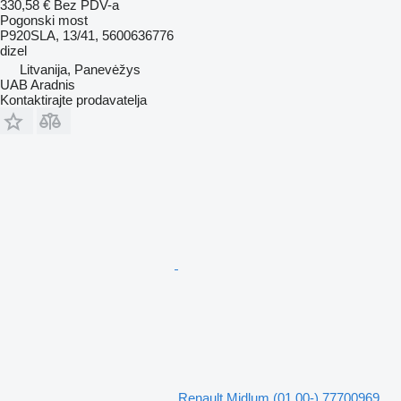
330,58 €
Bez PDV-a
Pogonski most
P920SLA, 13/41, 5600636776
dizel
Litvanija, Panevėžys
UAB Aradnis
Kontaktirajte prodavatelja
Renault Midlum (01.00-) 77700969