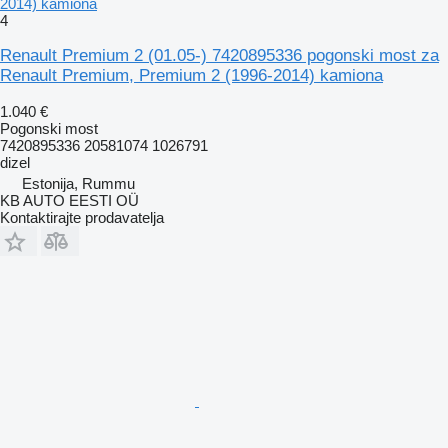
2014) kamiona
4
Renault Premium 2 (01.05-) 7420895336 pogonski most za
Renault Premium, Premium 2 (1996-2014) kamiona
1.040 €
Pogonski most
7420895336 20581074 1026791
dizel
Estonija, Rummu
KB AUTO EESTI OÜ
Kontaktirajte prodavatelja