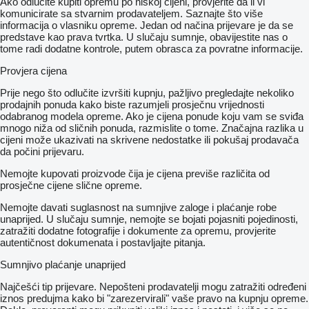
Ako odlučite kupiti opremu po niskoj cijeni, provjerite da li vi
komunicirate sa stvarnim prodavateljem. Saznajte što više
informacija o vlasniku opreme. Jedan od načina prijevare je da se
predstave kao prava tvrtka. U slučaju sumnje, obavijestite nas o
tome radi dodatne kontrole, putem obrasca za povratne informacije.
Provjera cijena
Prije nego što odlučite izvršiti kupnju, pažljivo pregledajte nekoliko
prodajnih ponuda kako biste razumjeli prosječnu vrijednosti
odabranog modela opreme. Ako je cijena ponude koju vam se sviđa
mnogo niža od sličnih ponuda, razmislite o tome. Značajna razlika u
cijeni može ukazivati ​​na skrivene nedostatke ili pokušaj prodavača
da počini prijevaru.
Nemojte kupovati proizvode čija je cijena previše različita od
prosječne cijene slične opreme.
Nemojte davati suglasnost na sumnjive zaloge i plaćanje robe
unaprijed. U slučaju sumnje, nemojte se bojati pojasniti pojedinosti,
zatražiti dodatne fotografije i dokumente za opremu, provjerite
autentičnost dokumenata i postavljajte pitanja.
Sumnjivo plaćanje unaprijed
Najčešći tip prijevare. Nepošteni prodavatelji mogu zatražiti određeni
iznos predujma kako bi "zarezervirali" vaše pravo na kupnju opreme.