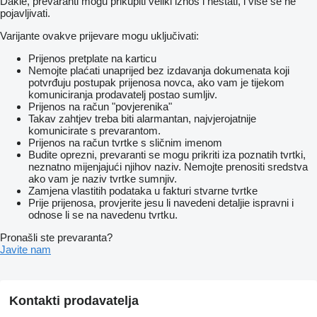
Dakle, prevaranti mogu prikupiti veliki iznos i nestati, i više se ne
pojavljivati.
Varijante ovakve prijevare mogu uključivati:
Prijenos pretplate na karticu
Nemojte plaćati unaprijed bez izdavanja dokumenata koji
potvrđuju postupak prijenosa novca, ako vam je tijekom
komuniciranja prodavatelj postao sumljiv.
Prijenos na račun "povjerenika"
Takav zahtjev treba biti alarmantan, najvjerojatnije
komunicirate s prevarantom.
Prijenos na račun tvrtke s sličnim imenom
Budite oprezni, prevaranti se mogu prikriti iza poznatih tvrtki,
neznatno mijenjajući njihov naziv. Nemojte prenositi sredstva
ako vam je naziv tvrtke sumnjiv.
Zamjena vlastitih podataka u fakturi stvarne tvrtke
Prije prijenosa, provjerite jesu li navedeni detaljie ispravni i
odnose li se na navedenu tvrtku.
Pronašli ste prevaranta?
Javite nam
Kontakti prodavatelja