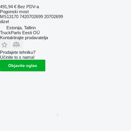
491,94 €
Bez PDV-a
Pogonski most
MS13170 7420702699 20702699
dizel
Estonija, Tallinn
TruckParts Eesti OÜ
Kontaktirajte prodavatelja
Prodajete tehniku?
Učinite to s nama!
Objavite oglas