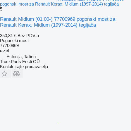
pogonski most za Renault Kerax, Midlum (1997-2014) tegljača
5
Renault Midlum (01.00-) 77700969 pogonski most za
Renault Kerax, Midlum (1997-2014) tegljača
350,81 €
Bez PDV-a
Pogonski most
77700969
dizel
Estonija, Tallinn
TruckParts Eesti OÜ
Kontaktirajte prodavatelja