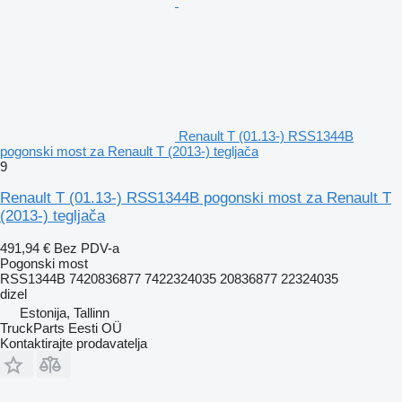
Renault T (01.13-) RSS1344B
pogonski most za Renault T (2013-) tegljača
9
Renault T (01.13-) RSS1344B pogonski most za Renault T
(2013-) tegljača
491,94 €
Bez PDV-a
Pogonski most
RSS1344B 7420836877 7422324035 20836877 22324035
dizel
Estonija, Tallinn
TruckParts Eesti OÜ
Kontaktirajte prodavatelja