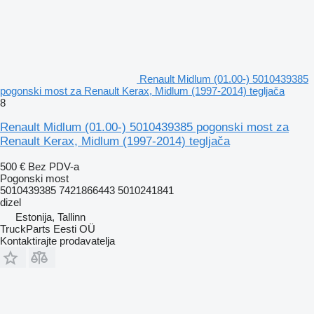
Renault Midlum (01.00-) 5010439385
pogonski most za Renault Kerax, Midlum (1997-2014) tegljača
8
Renault Midlum (01.00-) 5010439385 pogonski most za
Renault Kerax, Midlum (1997-2014) tegljača
500 €
Bez PDV-a
Pogonski most
5010439385 7421866443 5010241841
dizel
Estonija, Tallinn
TruckParts Eesti OÜ
Kontaktirajte prodavatelja