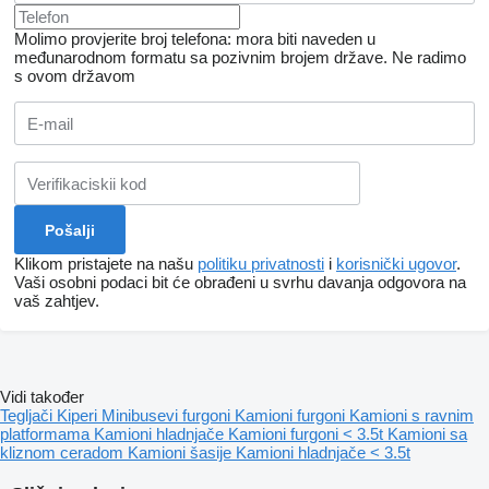
Molimo provjerite broj telefona: mora biti naveden u
međunarodnom formatu sa pozivnim brojem države.
Ne radimo
s ovom državom
Klikom pristajete na našu
politiku privatnosti
i
korisnički ugovor
.
Vaši osobni podaci bit će obrađeni u svrhu davanja odgovora na
vaš zahtjev.
Vidi također
Tegljači
Kiperi
Minibusevi furgoni
Kamioni furgoni
Kamioni s ravnim
platformama
Kamioni hladnjače
Kamioni furgoni < 3.5t
Kamioni sa
kliznom ceradom
Kamioni šasije
Kamioni hladnjače < 3.5t