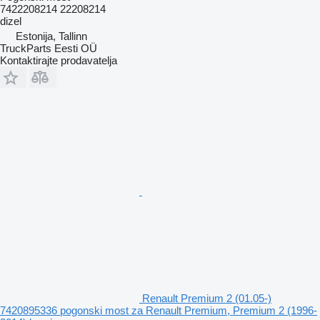
7422208214 22208214
dizel
Estonija, Tallinn
TruckParts Eesti OÜ
Kontaktirajte prodavatelja
Renault Premium 2 (01.05-)
7420895336 pogonski most za Renault Premium, Premium 2 (1996-