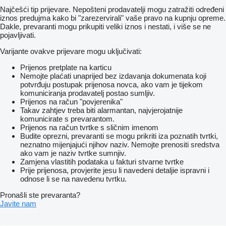
Najčešći tip prijevare. Nepošteni prodavatelji mogu zatražiti određeni
iznos predujma kako bi "zarezervirali" vaše pravo na kupnju opreme.
Dakle, prevaranti mogu prikupiti veliki iznos i nestati, i više se ne
pojavljivati.
Varijante ovakve prijevare mogu uključivati:
Prijenos pretplate na karticu
Nemojte plaćati unaprijed bez izdavanja dokumenata koji
potvrđuju postupak prijenosa novca, ako vam je tijekom
komuniciranja prodavatelj postao sumljiv.
Prijenos na račun "povjerenika"
Takav zahtjev treba biti alarmantan, najvjerojatnije
komunicirate s prevarantom.
Prijenos na račun tvrtke s sličnim imenom
Budite oprezni, prevaranti se mogu prikriti iza poznatih tvrtki,
neznatno mijenjajući njihov naziv. Nemojte prenositi sredstva
ako vam je naziv tvrtke sumnjiv.
Zamjena vlastitih podataka u fakturi stvarne tvrtke
Prije prijenosa, provjerite jesu li navedeni detaljie ispravni i
odnose li se na navedenu tvrtku.
Pronašli ste prevaranta?
Javite nam