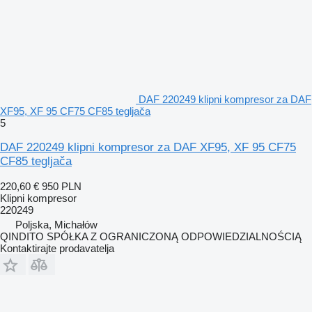
DAF 220249 klipni kompresor za DAF
XF95, XF 95 CF75 CF85 tegljača
5
DAF 220249 klipni kompresor za DAF XF95, XF 95 CF75
CF85 tegljača
220,60 €
950 PLN
Klipni kompresor
220249
Poljska, Michałów
QINDITO SPÓŁKA Z OGRANICZONĄ ODPOWIEDZIALNOŚCIĄ
Kontaktirajte prodavatelja