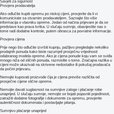
Savjeti za sigurnost
Provjera prodavatelja
Ako odlučite kupiti opremu po niskoj cijeni, provjerite da li vi
komunicirate sa stvarnim prodavateljem. Saznajte što više
informacija o vlasniku opreme. Jedan od načina prijevare je da se
predstave kao prava tvrtka. U slučaju sumnje, obavijestite nas o
tome radi dodatne kontrole, putem obrasca za povratne informacije.
Provjera cijena
Prije nego što odlučite izvršiti kupnju, pažljivo pregledajte nekoliko
prodajnih ponuda kako biste razumjeli prosječnu vrijednosti
odabranog modela opreme. Ako je cijena ponude koju vam se sviđa
mnogo niža od sličnih ponuda, razmislite o tome. Značajna razlika u
cijeni može ukazivati ​​na skrivene nedostatke ili pokušaj prodavača
da počini prijevaru.
Nemojte kupovati proizvode čija je cijena previše različita od
prosječne cijene slične opreme.
Nemojte davati suglasnost na sumnjive zaloge i plaćanje robe
unaprijed. U slučaju sumnje, nemojte se bojati pojasniti pojedinosti,
zatražiti dodatne fotografije i dokumente za opremu, provjerite
autentičnost dokumenata i postavljajte pitanja.
Sumnjivo plaćanje unaprijed