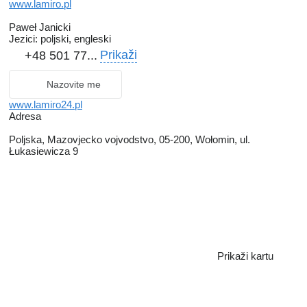
www.lamiro.pl
Paweł Janicki
Jezici:
poljski, engleski
Prikaži
+48 501 77...
Nazovite me
www.lamiro24.pl
Adresa
Poljska, Mazovjecko vojvodstvo, 05-200, Wołomin, ul.
Łukasiewicza 9
Prikaži kartu