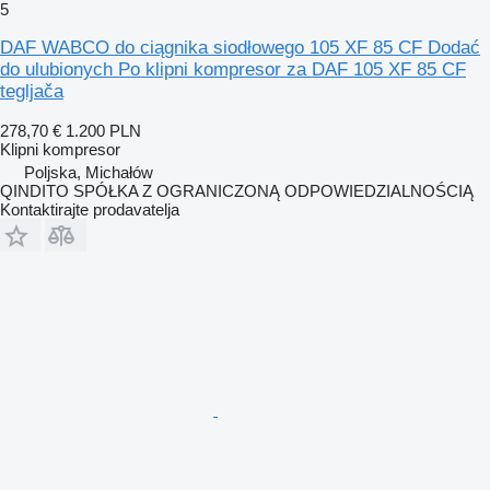
5
DAF WABCO do ciągnika siodłowego 105 XF 85 CF Dodać
do ulubionych Po klipni kompresor za DAF 105 XF 85 CF
tegljača
278,70 €
1.200 PLN
Klipni kompresor
Poljska, Michałów
QINDITO SPÓŁKA Z OGRANICZONĄ ODPOWIEDZIALNOŚCIĄ
Kontaktirajte prodavatelja