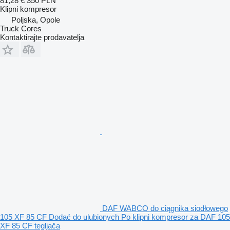
81,28 €
350 PLN
Klipni kompresor
Poljska, Opole
Truck Cores
Kontaktirajte prodavatelja
DAF WABCO do ciągnika siodłowego
105 XF 85 CF Dodać do ulubionych Po klipni kompresor za DAF 105
XF 85 CF tegljača