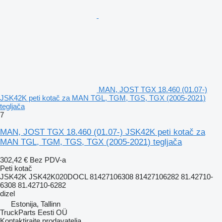
MAN, JOST TGX 18.460 (01.07-)
JSK42K peti kotač za MAN TGL, TGM, TGS, TGX (2005-2021)
tegljača
7
MAN, JOST TGX 18.460 (01.07-) JSK42K peti kotač za
MAN TGL, TGM, TGS, TGX (2005-2021) tegljača
302,42 €
Bez PDV-a
Peti kotač
JSK42K JSK42K020DOCL 81427106308 81427106282 81.42710-
6308 81.42710-6282
dizel
Estonija, Tallinn
TruckParts Eesti OÜ
Kontaktirajte prodavatelja