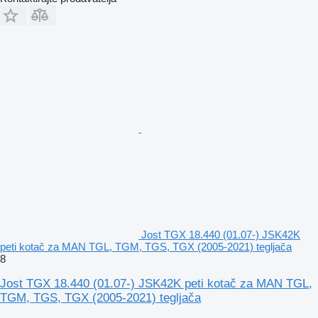
Jost TGX 18.440 (01.07-) JSK42K
peti kotač za MAN TGL, TGM, TGS, TGX (2005-2021) tegljača
8
Jost TGX 18.440 (01.07-) JSK42K peti kotač za MAN TGL,
TGM, TGS, TGX (2005-2021) tegljača