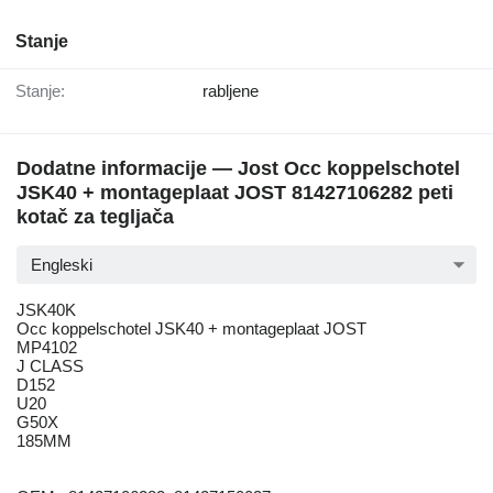
Stanje
Stanje:
rabljene
Dodatne informacije — Jost Occ koppelschotel
JSK40 + montageplaat JOST 81427106282 peti
kotač za tegljača
Engleski
JSK40K
Occ koppelschotel JSK40 + montageplaat JOST
MP4102
J CLASS
D152
U20
G50X
185MM