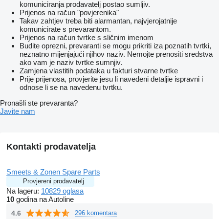
komuniciranja prodavatelj postao sumljiv.
Prijenos na račun "povjerenika"
Takav zahtjev treba biti alarmantan, najvjerojatnije
komunicirate s prevarantom.
Prijenos na račun tvrtke s sličnim imenom
Budite oprezni, prevaranti se mogu prikriti iza poznatih tvrtki,
neznatno mijenjajući njihov naziv. Nemojte prenositi sredstva
ako vam je naziv tvrtke sumnjiv.
Zamjena vlastitih podataka u fakturi stvarne tvrtke
Prije prijenosa, provjerite jesu li navedeni detaljie ispravni i
odnose li se na navedenu tvrtku.
Pronašli ste prevaranta?
Javite nam
Kontakti prodavatelja
Smeets & Zonen Spare Parts
Provjereni prodavatelj
Na lageru:
10829 oglasa
10
godina na Autoline
4.6
296 komentara