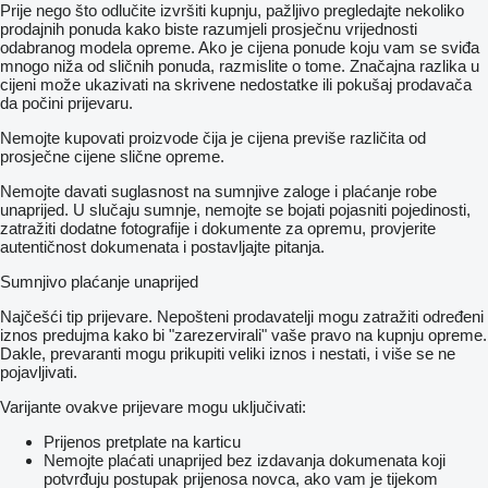
Prije nego što odlučite izvršiti kupnju, pažljivo pregledajte nekoliko
prodajnih ponuda kako biste razumjeli prosječnu vrijednosti
odabranog modela opreme. Ako je cijena ponude koju vam se sviđa
mnogo niža od sličnih ponuda, razmislite o tome. Značajna razlika u
cijeni može ukazivati ​​na skrivene nedostatke ili pokušaj prodavača
da počini prijevaru.
Nemojte kupovati proizvode čija je cijena previše različita od
prosječne cijene slične opreme.
Nemojte davati suglasnost na sumnjive zaloge i plaćanje robe
unaprijed. U slučaju sumnje, nemojte se bojati pojasniti pojedinosti,
zatražiti dodatne fotografije i dokumente za opremu, provjerite
autentičnost dokumenata i postavljajte pitanja.
Sumnjivo plaćanje unaprijed
Najčešći tip prijevare. Nepošteni prodavatelji mogu zatražiti određeni
iznos predujma kako bi "zarezervirali" vaše pravo na kupnju opreme.
Dakle, prevaranti mogu prikupiti veliki iznos i nestati, i više se ne
pojavljivati.
Varijante ovakve prijevare mogu uključivati:
Prijenos pretplate na karticu
Nemojte plaćati unaprijed bez izdavanja dokumenata koji
potvrđuju postupak prijenosa novca, ako vam je tijekom