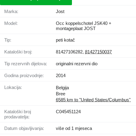
Marka:
Jost
Model:
Occ koppelschotel JSK40 +
montageplaat JOST
Tip:
peti kotač
Kataloški broj:
81427106282,
81427150037
Tip rezervnih dijelova:
originalni rezervni dio
Godina proizvodnje:
2014
Lokacija:
Belgija
Bree
6585 km to "United States/Columbus"
Kataloški broj
C045451124
prodavatelja:
Datum objavljivanja:
više od 1 mjeseca