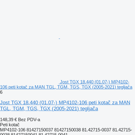
Jost TGX 18.440 (01.07-) MP4102-
106 peti kotač za MAN TGL, TGM, TGS, TGX (2005-2021) tegljača
6
Jost TGX 18.440 (01.07-) MP4102-106 peti kotač za MAN
TGL, TGM, TGS, TGX (2005-2021) tegljača
148,39 €
Bez PDV-a
Peti kotač
MP4102-106 81427150037 81427150038 81.42715-0037 81.42715-
0038 81427150041 81.42715-0041