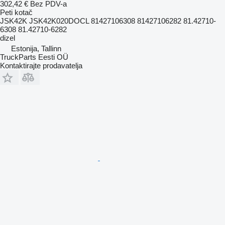
302,42 €
Bez PDV-a
Peti kotač
JSK42K JSK42K020DOCL 81427106308 81427106282 81.42710-
6308 81.42710-6282
dizel
Estonija, Tallinn
TruckParts Eesti OÜ
Kontaktirajte prodavatelja