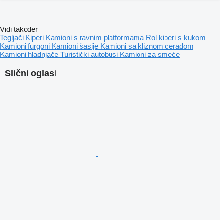
Vidi također
Tegljači
Kiperi
Kamioni s ravnim platformama
Rol kiperi s kukom
Kamioni furgoni
Kamioni šasije
Kamioni sa kliznom ceradom
Kamioni hladnjače
Turistički autobusi
Kamioni za smeće
Slični oglasi