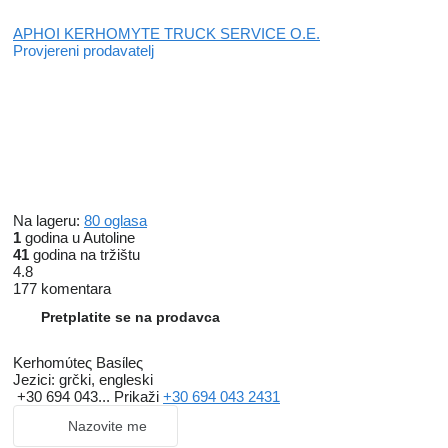
APHOI KERHOMYTE TRUCK SERVICE O.E.
Provjereni prodavatelj
Na lageru:
80 oglasa
1
godina u Autoline
41
godina na tržištu
4.8
177 komentara
Pretplatite se na prodavca
Kerhomύteς Basίleς
Jezici:
grčki, engleski
+30 694 043...
Prikaži
+30 694 043 2431
Nazovite me