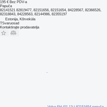
195 €
Bez PDV-a
Papuča
82141521 82819477, 82151656, 82151654, 84228567, 82366526,
82318843, 84228563, 82144986, 82355197
Estonija, Kõrveküla
TSvaruosad
Kontaktirajte prodavatelja
Volvo FH (01.13-) 82151654 papuča