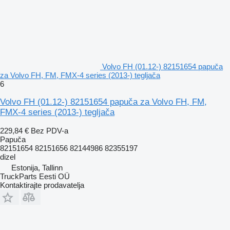
Volvo FH (01.12-) 82151654 papuča
za Volvo FH, FM, FMX-4 series (2013-) tegljača
6
Volvo FH (01.12-) 82151654 papuča za Volvo FH, FM,
FMX-4 series (2013-) tegljača
229,84 €
Bez PDV-a
Papuča
82151654 82151656 82144986 82355197
dizel
Estonija, Tallinn
TruckParts Eesti OÜ
Kontaktirajte prodavatelja