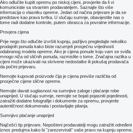
Ako odlučite kupiti opremu po niskoj cijeni, provjerite da li vi
komunicirate sa stvarnim prodavateljem. Saznajte što više
informacija o vlasniku opreme. Jedan od načina prijevare je da se
predstave kao prava tvrtka. U slučaju sumnje, obavijestite nas o
tome radi dodatne kontrole, putem obrasca za povratne informacije.
Provjera cijena
Prije nego što odlučite izvršiti kupnju, pažljivo pregledajte nekoliko
prodajnih ponuda kako biste razumjeli prosječnu vrijednosti
odabranog modela opreme. Ako je cijena ponude koju vam se sviđa
mnogo niža od sličnih ponuda, razmislite o tome. Značajna razlika u
cijeni može ukazivati ​​na skrivene nedostatke ili pokušaj prodavača
da počini prijevaru.
Nemojte kupovati proizvode čija je cijena previše različita od
prosječne cijene slične opreme.
Nemojte davati suglasnost na sumnjive zaloge i plaćanje robe
unaprijed. U slučaju sumnje, nemojte se bojati pojasniti pojedinosti,
zatražiti dodatne fotografije i dokumente za opremu, provjerite
autentičnost dokumenata i postavljajte pitanja.
Sumnjivo plaćanje unaprijed
Najčešći tip prijevare. Nepošteni prodavatelji mogu zatražiti određeni
iznos predujma kako bi "zarezervirali" vaše pravo na kupnju opreme.