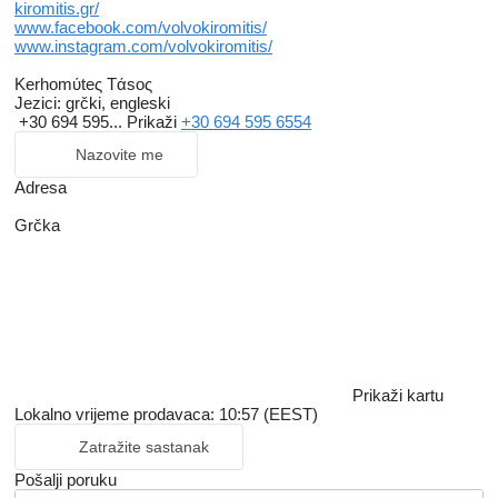
kiromitis.gr/
www.facebook.com/volvokiromitis/
www.instagram.com/volvokiromitis/
Kerhomύteς Tάsoς
Jezici:
grčki, engleski
+30 694 595...
Prikaži
+30 694 595 6554
Nazovite me
Adresa
Grčka
Prikaži kartu
Lokalno vrijeme prodavaca: 10:57 (EEST)
Zatražite sastanak
Pošalji poruku