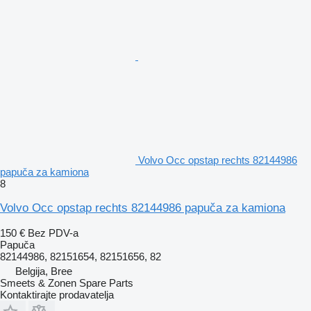
Volvo Occ opstap rechts 82144986
papuča za kamiona
8
Volvo Occ opstap rechts 82144986 papuča za kamiona
150 €
Bez PDV-a
Papuča
82144986, 82151654, 82151656, 82
Belgija, Bree
Smeets & Zonen Spare Parts
Kontaktirajte prodavatelja