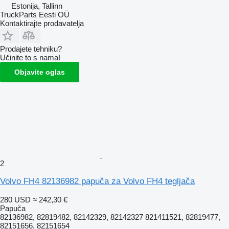
Estonija, Tallinn
TruckParts Eesti OÜ
Kontaktirajte prodavatelja
Prodajete tehniku?
Učinite to s nama!
Objavite oglas
2
Volvo FH4 82136982 papuča za Volvo FH4 tegljača
280 USD
≈ 242,30 €
Papuča
82136982, 82819482, 82142329, 82142327 821411521, 82819477,
82151656, 82151654