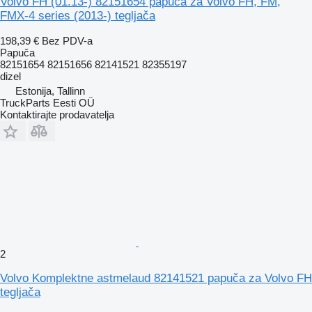
Volvo FH (01.13-) 82151654 papuča za Volvo FH, FM,
FMX-4 series (2013-) tegljača
198,39 €
Bez PDV-a
Papuča
82151654 82151656 82141521 82355197
dizel
Estonija, Tallinn
TruckParts Eesti OÜ
Kontaktirajte prodavatelja
2
Volvo Komplektne astmelaud 82141521 papuča za Volvo FH
tegljača