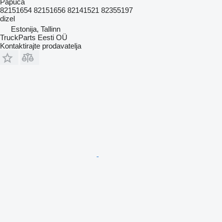
Papuča
82151654 82151656 82141521 82355197
dizel
Estonija, Tallinn
TruckParts Eesti OÜ
Kontaktirajte prodavatelja