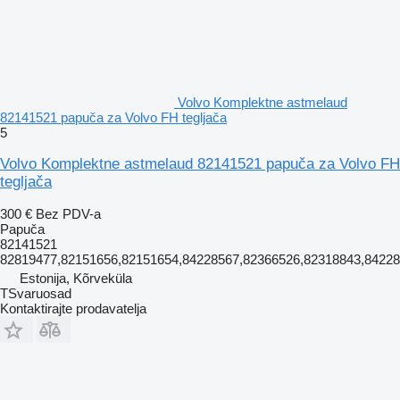
Volvo Komplektne astmelaud
82141521 papuča za Volvo FH tegljača
5
Volvo Komplektne astmelaud 82141521 papuča za Volvo FH
tegljača
300 €
Bez PDV-a
Papuča
82141521
82819477,82151656,82151654,84228567,82366526,82318843,8422
Estonija, Kõrveküla
TSvaruosad
Kontaktirajte prodavatelja