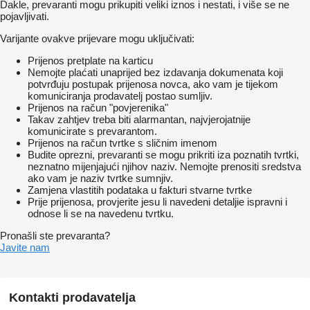
Dakle, prevaranti mogu prikupiti veliki iznos i nestati, i više se ne
pojavljivati.
Varijante ovakve prijevare mogu uključivati:
Prijenos pretplate na karticu
Nemojte plaćati unaprijed bez izdavanja dokumenata koji
potvrđuju postupak prijenosa novca, ako vam je tijekom
komuniciranja prodavatelj postao sumljiv.
Prijenos na račun "povjerenika"
Takav zahtjev treba biti alarmantan, najvjerojatnije
komunicirate s prevarantom.
Prijenos na račun tvrtke s sličnim imenom
Budite oprezni, prevaranti se mogu prikriti iza poznatih tvrtki,
neznatno mijenjajući njihov naziv. Nemojte prenositi sredstva
ako vam je naziv tvrtke sumnjiv.
Zamjena vlastitih podataka u fakturi stvarne tvrtke
Prije prijenosa, provjerite jesu li navedeni detaljie ispravni i
odnose li se na navedenu tvrtku.
Pronašli ste prevaranta?
Javite nam
Kontakti prodavatelja