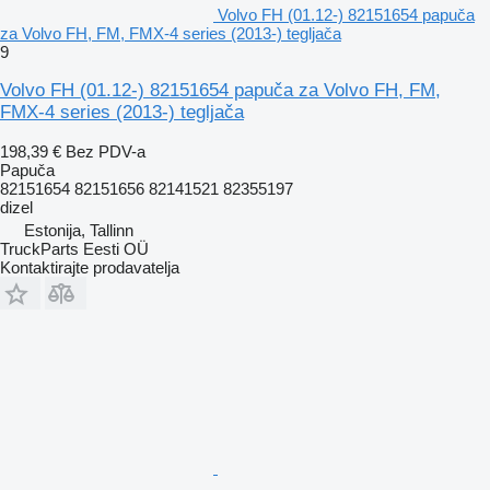
Volvo FH (01.12-) 82151654 papuča
za Volvo FH, FM, FMX-4 series (2013-) tegljača
9
Volvo FH (01.12-) 82151654 papuča za Volvo FH, FM,
FMX-4 series (2013-) tegljača
198,39 €
Bez PDV-a
Papuča
82151654 82151656 82141521 82355197
dizel
Estonija, Tallinn
TruckParts Eesti OÜ
Kontaktirajte prodavatelja