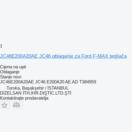
1
JC46E200A20AE JC46 oblaganje za Ford F-MAX tegljača
Cijena na upit
Oblaganje
Stanje
novi
JC46E200A20AE JC46 E200A20 AE AD T384959
Turska, Başakşehir / İSTANBUL
DİZELSAN İTH.İHR.DIŞTİC.LTD.ŞTİ
Kontaktirajte prodavatelja