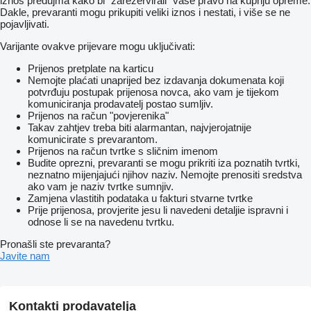
iznos predujma kako bi "zarezervirali" vaše pravo na kupnju opreme.
Dakle, prevaranti mogu prikupiti veliki iznos i nestati, i više se ne
pojavljivati.
Varijante ovakve prijevare mogu uključivati:
Prijenos pretplate na karticu
Nemojte plaćati unaprijed bez izdavanja dokumenata koji
potvrđuju postupak prijenosa novca, ako vam je tijekom
komuniciranja prodavatelj postao sumljiv.
Prijenos na račun "povjerenika"
Takav zahtjev treba biti alarmantan, najvjerojatnije
komunicirate s prevarantom.
Prijenos na račun tvrtke s sličnim imenom
Budite oprezni, prevaranti se mogu prikriti iza poznatih tvrtki,
neznatno mijenjajući njihov naziv. Nemojte prenositi sredstva
ako vam je naziv tvrtke sumnjiv.
Zamjena vlastitih podataka u fakturi stvarne tvrtke
Prije prijenosa, provjerite jesu li navedeni detaljie ispravni i
odnose li se na navedenu tvrtku.
Pronašli ste prevaranta?
Javite nam
Kontakti prodavatelja