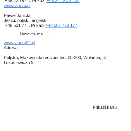
+48 22 787 ...
Prikaži
+48 22 787 24 32
www.lamiro.pl
Paweł Janicki
Jezici:
poljski, engleski
+48 501 77...
Prikaži
+48 501 779 177
Nazovite me
www.lamiro24.pl
Adresa
Poljska, Mazovjecko vojvodstvo, 05-200, Wołomin, ul.
Łukasiewicza 9
Prikaži kartu