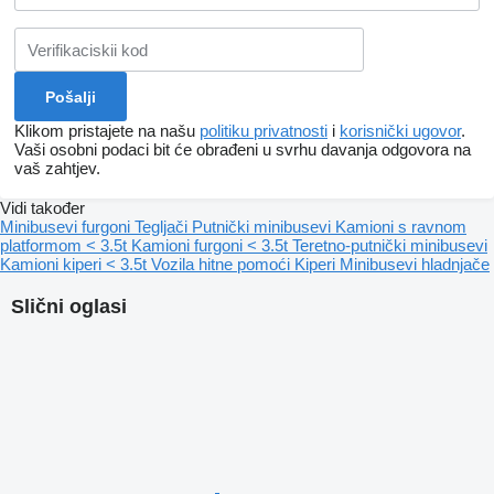
Klikom pristajete na našu
politiku privatnosti
i
korisnički ugovor
.
Vaši osobni podaci bit će obrađeni u svrhu davanja odgovora na
vaš zahtjev.
Vidi također
Minibusevi furgoni
Tegljači
Putnički minibusevi
Kamioni s ravnom
platformom < 3.5t
Kamioni furgoni < 3.5t
Teretno-putnički minibusevi
Kamioni kiperi < 3.5t
Vozila hitne pomoći
Kiperi
Minibusevi hladnjače
Slični oglasi