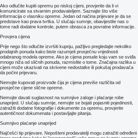
Ako odlučite kupiti opremu po niskoj cijeni, provjerite da li vi
komunicirate sa stvarnim prodavateljem. Saznajte što više
informacija o vlasniku opreme. Jedan od načina prijevare je da se
predstave kao prava tvrtka. U slučaju sumnje, obavijestite nas o
tome radi dodatne kontrole, putem obrasca za povratne informacije.
Provjera cijena
Prije nego što odlučite izvršiti kupnju, pažljivo pregledajte nekoliko
prodajnih ponuda kako biste razumjeli prosječnu vrijednosti
odabranog modela opreme. Ako je cijena ponude koju vam se sviđa
mnogo niža od sličnih ponuda, razmislite o tome. Značajna razlika u
cijeni može ukazivati ​​na skrivene nedostatke ili pokušaj prodavača
da počini prijevaru.
Nemojte kupovati proizvode čija je cijena previše različita od
prosječne cijene slične opreme.
Nemojte davati suglasnost na sumnjive zaloge i plaćanje robe
unaprijed. U slučaju sumnje, nemojte se bojati pojasniti pojedinosti,
zatražiti dodatne fotografije i dokumente za opremu, provjerite
autentičnost dokumenata i postavljajte pitanja.
Sumnjivo plaćanje unaprijed
Najčešći tip prijevare. Nepošteni prodavatelji mogu zatražiti određeni