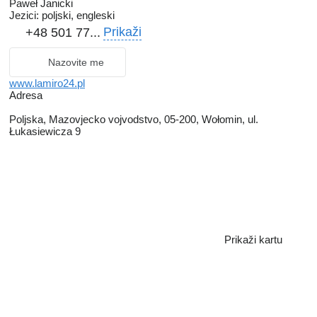
Paweł Janicki
Jezici:
poljski, engleski
Prikaži
+48 501 77...
Nazovite me
www.lamiro24.pl
Adresa
Poljska, Mazovjecko vojvodstvo, 05-200, Wołomin, ul.
Łukasiewicza 9
Prikaži kartu