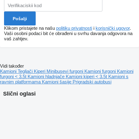
Klikom pristajete na našu
politiku privatnosti
i
korisnički ugovor
.
Vaši osobni podaci bit će obrađeni u svrhu davanja odgovora na
vaš zahtjev.
Vidi također
Kamioni
Tegljači
Kiperi
Minibusevi furgoni
Kamioni furgoni
Kamioni
furgoni < 3.5t
Kamioni hladnjače
Kamioni kiperi < 3.5t
Kamioni s
ravnim platformama
Kamioni šasije
Prigradski autobusi
Slični oglasi