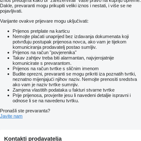
iznos predujma kako bi "zarezervirali" vaše pravo na kupnju opreme.
Dakle, prevaranti mogu prikupiti veliki iznos i nestati, i više se ne
pojavljivati.
Varijante ovakve prijevare mogu uključivati:
Prijenos pretplate na karticu
Nemojte plaćati unaprijed bez izdavanja dokumenata koji
potvrđuju postupak prijenosa novca, ako vam je tijekom
komuniciranja prodavatelj postao sumljiv.
Prijenos na račun "povjerenika"
Takav zahtjev treba biti alarmantan, najvjerojatnije
komunicirate s prevarantom.
Prijenos na račun tvrtke s sličnim imenom
Budite oprezni, prevaranti se mogu prikriti iza poznatih tvrtki,
neznatno mijenjajući njihov naziv. Nemojte prenositi sredstva
ako vam je naziv tvrtke sumnjiv.
Zamjena vlastitih podataka u fakturi stvarne tvrtke
Prije prijenosa, provjerite jesu li navedeni detaljie ispravni i
odnose li se na navedenu tvrtku.
Pronašli ste prevaranta?
Javite nam
Kontakti prodavatelja