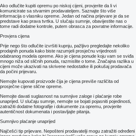
Ako odlučite kupiti opremu po niskoj cijeni, provjerite da li vi
komunicirate sa stvarnim prodavateljem. Saznajte što više
informacija o vlasniku opreme. Jedan od načina prijevare je da se
predstave kao prava tvrtka. U slučaju sumnje, obavijestite nas o
tome radi dodatne kontrole, putem obrasca za povratne informacije.
Provjera cijena
Prije nego što odlučite izvršiti kupnju, pažljivo pregledajte nekoliko
prodajnih ponuda kako biste razumjeli prosječnu vrijednosti
odabranog modela opreme. Ako je cijena ponude koju vam se sviđa
mnogo niža od sličnih ponuda, razmislite o tome. Značajna razlika u
cijeni može ukazivati ​​na skrivene nedostatke ili pokušaj prodavača
da počini prijevaru.
Nemojte kupovati proizvode čija je cijena previše različita od
prosječne cijene slične opreme.
Nemojte davati suglasnost na sumnjive zaloge i plaćanje robe
unaprijed. U slučaju sumnje, nemojte se bojati pojasniti pojedinosti,
zatražiti dodatne fotografije i dokumente za opremu, provjerite
autentičnost dokumenata i postavljajte pitanja.
Sumnjivo plaćanje unaprijed
Najčešći tip prijevare. Nepošteni prodavatelji mogu zatražiti određeni