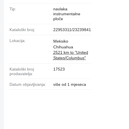
Tip:
navlaka
instrumentalne
ploče
Kataloški broj:
22953311/23239841
Lokacija:
Meksiko
Chihuahua
2521 km to "United
States/Columbus"
Kataloški broj
17523
prodavatelja:
Datum objavljivanja:
više od 1 mjeseca