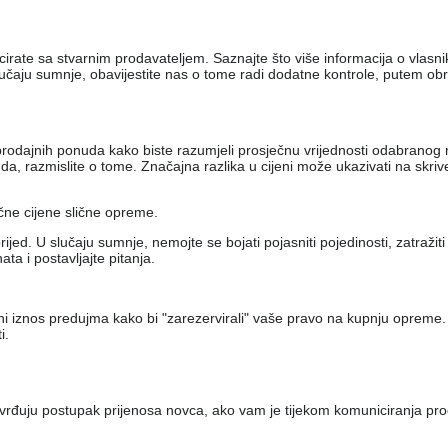
nicirate sa stvarnim prodavateljem. Saznajte što više informacija o vlas
lučaju sumnje, obavijestite nas o tome radi dodatne kontrole, putem ob
iko prodajnih ponuda kako biste razumjeli prosječnu vrijednosti odabran
, razmislite o tome. Značajna razlika u cijeni može ukazivati ​​na skri
ečne cijene slične opreme.
jed. U slučaju sumnje, nemojte se bojati pojasniti pojedinosti, zatražit
a i postavljajte pitanja.
eni iznos predujma kako bi "zarezervirali" vaše pravo na kupnju opreme.
i.
vrđuju postupak prijenosa novca, ako vam je tijekom komuniciranja pro