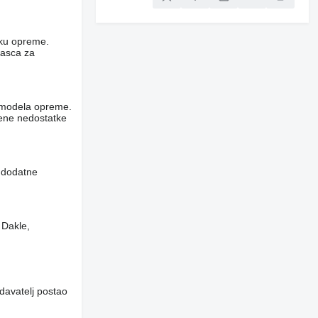
niku opreme.
rasca za
og modela opreme.
vene nedostatke
i dodatne
 Dakle,
davatelj postao