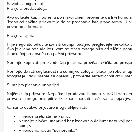
Savjeti za sigurnost
Provjera prodavatelja
Ako odlučite kupiti opremu po niskoj cijeni, provjerite da li vi komu
Jedan od načina prijevare je da se predstave kao prava tvrtka. U s
povratne informacije.
Provjera cijena
Prije nego što odlučite izvršiti kupnju, pažljivo pregledajte nekol
Ako je cijena ponude koju vam se sviđa mnogo niža od sličnih ponuda
ili pokušaj prodavača da počini prijevaru.
Nemojte kupovati proizvode čija je cijena previše različita od prosj
Nemojte davati suglasnost na sumnjive zaloge i plaćanje robe unapri
fotografije i dokumente za opremu, provjerite autentičnost dokumenat
Sumnjivo plaćanje unaprijed
Najčešći tip prijevare. Nepošteni prodavatelji mogu zatražiti određ
prevaranti mogu prikupiti veliki iznos i nestati, i više se ne pojavljivat
Varijante ovakve prijevare mogu uključivati:
Prijenos pretplate na karticu
Nemojte plaćati unaprijed bez izdavanja dokumenata koji pot
sumljiv.
Prijenos na račun "povjerenika"