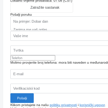
Lokalno vrijeme prodavaca: 07:08 (CST)
Zatražite sastanak
Pošalji poruku
Molimo provjerite broj telefona: mora biti naveden u međunaro
Klikom pristajete na našu
politiku privatnosti
i
korisnički ugovor
.