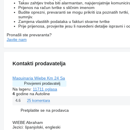
Takav zahtjev treba biti alarmantan, najvjerojatnije komunici
Prijenos na račun tvrtke s sličnim imenom
Budite oprezni, prevaranti se mogu prikriti iza poznatih tvrtk
sumnjiv.
Zamjena vlastitih podataka u fakturi stvarne tvrtke
Prije prijenosa, provjerite jesu li navedeni detaljie ispravni i
Pronašli ste prevaranta?
Javite nam
Kontakti prodavatelja
Maquinaria Wiebe Km 24 Sa
Provjereni prodavatelj
Na lageru:
11711 oglasa
4
godine na Autoline
25 komentara
4.6
Pretplatite se na prodavca
WIEBE Abraham
Jezici:
španjolski, engleski