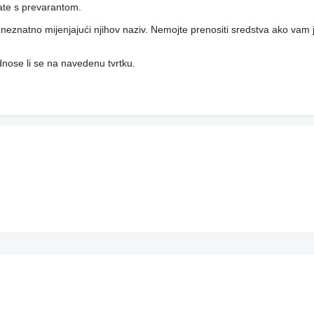
rate s prevarantom.
i, neznatno mijenjajući njihov naziv. Nemojte prenositi sredstva ako vam j
 odnose li se na navedenu tvrtku.