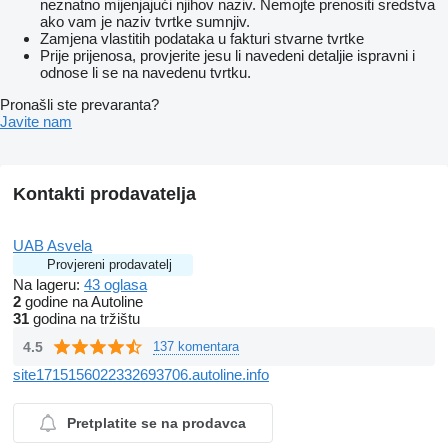
neznatno mijenjajući njihov naziv. Nemojte prenositi sredstva
ako vam je naziv tvrtke sumnjiv.
Zamjena vlastitih podataka u fakturi stvarne tvrtke
Prije prijenosa, provjerite jesu li navedeni detaljie ispravni i
odnose li se na navedenu tvrtku.
Pronašli ste prevaranta?
Javite nam
Kontakti prodavatelja
UAB Asvela
Provjereni prodavatelj
Na lageru:
43 oglasa
2
godine na Autoline
31
godina na tržištu
4.5
137 komentara
site1715156022332693706.autoline.info
Pretplatite se na prodavca