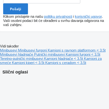
Klikom pristajete na našu
politiku privatnosti
i
korisnički ugovor
.
Vaši osobni podaci bit će obrađeni u svrhu davanja odgovora na
vaš zahtjev.
Vidi također
Minibusevi
Minibusevi furgoni
Kamioni s ravnom platformom < 3.5t
Minibusevi hladnjače
Putnički minibusevi
Kamioni furgoni < 3.5t
Teretno-putnički minibusevi
Kamioni hladnjače < 3.5t
Kamioni za
smeće
Kamioni kiperi < 3.5t
Kamioni s ceradom < 3.5t
Slični oglasi