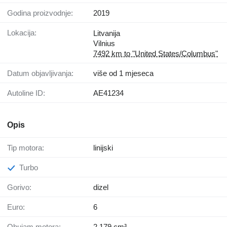
Godina proizvodnje:
2019
Lokacija:
Litvanija
Vilnius
7492 km to "United States/Columbus"
Datum objavljivanja:
više od 1 mjeseca
Autoline ID:
AE41234
Opis
Tip motora:
linijski
Turbo
Gorivo:
dizel
Euro:
6
Obujam motora:
2.179 cm³