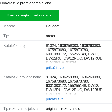
Obavijesti o promjenama cijena
Kontaktirajte prodavatelja
Marka:
Peugeot
Tip:
motor
Kataloški broj:
91024, 1636259380, 1636260080,
1675873680, 1675873780,
6001080172, 155255149, DW12,
DW12RU, DW12RUC, DW12RUD,
DW12RUE, 91024
prikaži sve
Kataloški broj originala:
91024, 1636259380, 1636260080,
1675873680, 1675873780,
6001080172, 155255149, DW12,
DW12RU, DW12RUC, DW12RUD,
DW12RUE, 91024
prikaži sve
Tip rezervnih dijelova:
originalni rezervni dio