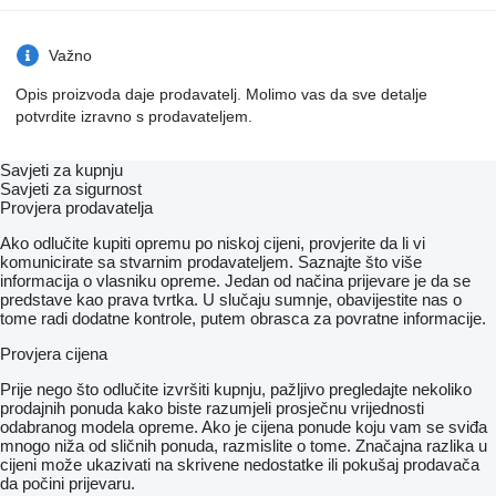
Važno
Opis proizvoda daje prodavatelj. Molimo vas da sve detalje
potvrdite izravno s prodavateljem.
Savjeti za kupnju
Savjeti za sigurnost
Provjera prodavatelja
Ako odlučite kupiti opremu po niskoj cijeni, provjerite da li vi
komunicirate sa stvarnim prodavateljem. Saznajte što više
informacija o vlasniku opreme. Jedan od načina prijevare je da se
predstave kao prava tvrtka. U slučaju sumnje, obavijestite nas o
tome radi dodatne kontrole, putem obrasca za povratne informacije.
Provjera cijena
Prije nego što odlučite izvršiti kupnju, pažljivo pregledajte nekoliko
prodajnih ponuda kako biste razumjeli prosječnu vrijednosti
odabranog modela opreme. Ako je cijena ponude koju vam se sviđa
mnogo niža od sličnih ponuda, razmislite o tome. Značajna razlika u
cijeni može ukazivati ​​na skrivene nedostatke ili pokušaj prodavača
da počini prijevaru.