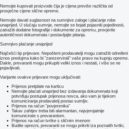
Nemojte kupovati proizvode čija je cijena previše različita od
prosječne cijene slične opreme.
Nemojte davati suglasnost na sumnjive zaloge i plaćanje robe
unaprijed. U slučaju sumnje, nemojte se bojati pojasniti pojedinosti,
zatražiti dodatne fotografije i dokumente za opremu, provjerite
autentičnost dokumenata i postavljajte pitanja.
Sumnjivo plaćanje unaprijed
Najčešći tip prijevare. Nepošteni prodavatelji mogu zatražiti određeni
iznos predujma kako bi "zarezervirali" vaše pravo na kupnju opreme.
Dakle, prevaranti mogu prikupiti veliki iznos i nestati, i više se ne
pojavljivati.
Varijante ovakve prijevare mogu uključivati:
Prijenos pretplate na karticu
Nemojte plaćati unaprijed bez izdavanja dokumenata koji
potvrđuju postupak prijenosa novca, ako vam je tijekom
komuniciranja prodavatelj postao sumljiv.
Prijenos na račun "povjerenika"
Takav zahtjev treba biti alarmantan, najvjerojatnije
komunicirate s prevarantom.
Prijenos na račun tvrtke s sličnim imenom
Budite oprezni, prevaranti se mogu prikriti iza poznatih tvrtki,