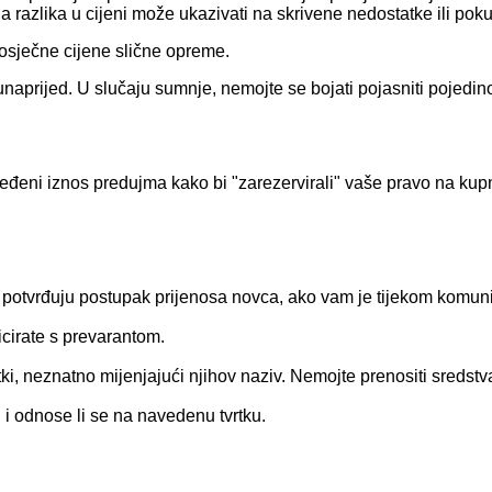
razlika u cijeni može ukazivati ​​na skrivene nedostatke ili pok
rosječne cijene slične opreme.
aprijed. U slučaju sumnje, nemojte se bojati pojasniti pojedinos
ređeni iznos predujma kako bi "zarezervirali" vaše pravo na kupn
potvrđuju postupak prijenosa novca, ako vam je tijekom komunic
icirate s prevarantom.
rtki, neznatno mijenjajući njihov naziv. Nemojte prenositi sredstv
ni i odnose li se na navedenu tvrtku.