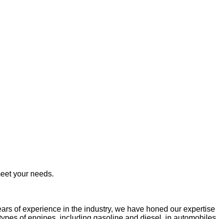
meet your needs.
ars of experience in the industry, we have honed our expertise
ypes of engines, including gasoline and diesel, in automobiles,