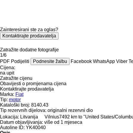
Zainteresirani ste za oglas?
Kontaktirajte prodavatelja
Zatražite dodatne fotografije
1/6
PDF
Podijeliti
Podnesite žalbu
Facebook
WhatsApp
Viber
T
Cijena:
na upit
Zatražite cijenu
Obavijesti o promjenama cijena
Kontaktirajte prodavatelja
Marka:
Fiat
Tip:
motor
Kataloški broj:
8140.43
Tip rezervnih dijelova:
originalni rezervni dio
Lokacija:
Litvanija
Vilnius
7492 km to "United States/Columb
Datum objavljivanja:
više od 1 mjeseca
Autoline ID:
YK40040
Opis