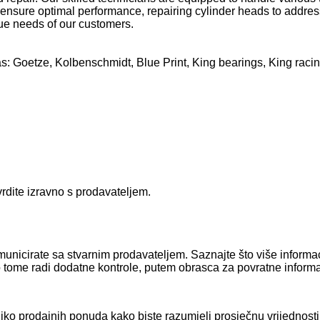
o ensure optimal performance, repairing cylinder heads to addres
que needs of our customers.
s: Goetze, Kolbenschmidt, Blue Print, King bearings, King racin
rdite izravno s prodavateljem.
 komunicirate sa stvarnim prodavateljem. Saznajte što više inform
o tome radi dodatne kontrole, putem obrasca za povratne informa
nekoliko prodajnih ponuda kako biste razumjeli prosječnu vrijed