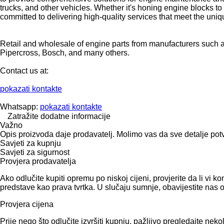
trucks, and other vehicles. Whether it's honing engine blocks t
committed to delivering high-quality services that meet the uni
Retail and wholesale of engine parts from manufacturers such a
Pipercross, Bosch, and many others.
Contact us at:
pokazati kontakte
Whatsapp:
pokazati kontakte
Zatražite dodatne informacije
Važno
Opis proizvoda daje prodavatelj. Molimo vas da sve detalje potv
Savjeti za kupnju
Savjeti za sigurnost
Provjera prodavatelja
Ako odlučite kupiti opremu po niskoj cijeni, provjerite da li vi
predstave kao prava tvrtka. U slučaju sumnje, obavijestite nas 
Provjera cijena
Prije nego što odlučite izvršiti kupnju, pažljivo pregledajte 