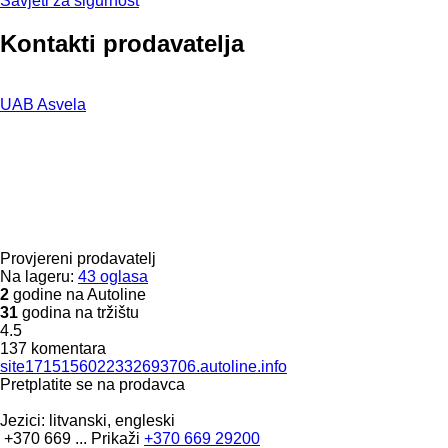
Savjeti za sigurnost
Kontakti prodavatelja
UAB Asvela
Provjereni prodavatelj
Na lageru:
43 oglasa
2
godine na Autoline
31
godina na tržištu
4.5
137 komentara
site1715156022332693706.autoline.info
Pretplatite se na prodavca
Jezici:
litvanski, engleski
+370 669 ...
Prikaži
+370 669 29200