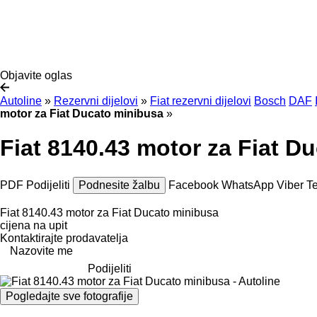
Objavite oglas
Autoline
»
Rezervni dijelovi
»
Fiat rezervni dijelovi
Bosch
DAF
motor za Fiat Ducato minibusa
»
Fiat 8140.43 motor za Fiat D
PDF
Podijeliti
Podnesite žalbu
Facebook
WhatsApp
Viber
T
Fiat 8140.43 motor za Fiat Ducato minibusa
cijena na upit
Kontaktirajte prodavatelja
Nazovite me
Podijeliti
Pogledajte sve fotografije