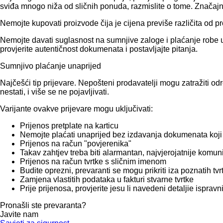
sviđa mnogo niža od sličnih ponuda, razmislite o tome. Značajna 
Nemojte kupovati proizvode čija je cijena previše različita od p
Nemojte davati suglasnost na sumnjive zaloge i plaćanje robe un
provjerite autentičnost dokumenata i postavljajte pitanja.
Sumnjivo plaćanje unaprijed
Najčešći tip prijevare. Nepošteni prodavatelji mogu zatražiti od
nestati, i više se ne pojavljivati.
Varijante ovakve prijevare mogu uključivati:
Prijenos pretplate na karticu
Nemojte plaćati unaprijed bez izdavanja dokumenata koji 
Prijenos na račun "povjerenika"
Takav zahtjev treba biti alarmantan, najvjerojatnije komun
Prijenos na račun tvrtke s sličnim imenom
Budite oprezni, prevaranti se mogu prikriti iza poznatih tv
Zamjena vlastitih podataka u fakturi stvarne tvrtke
Prije prijenosa, provjerite jesu li navedeni detaljie isprav
Pronašli ste prevaranta?
Javite nam