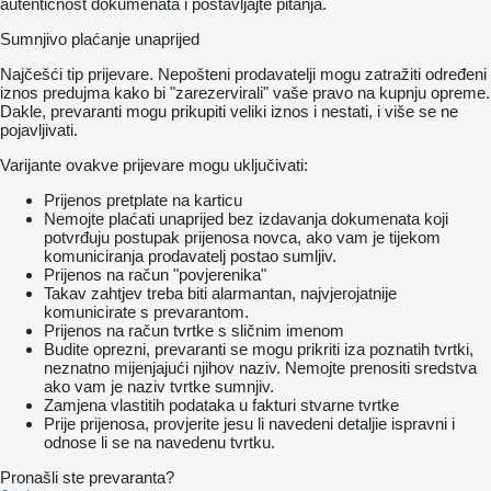
autentičnost dokumenata i postavljajte pitanja.
Sumnjivo plaćanje unaprijed
Najčešći tip prijevare. Nepošteni prodavatelji mogu zatražiti određeni
iznos predujma kako bi "zarezervirali" vaše pravo na kupnju opreme.
Dakle, prevaranti mogu prikupiti veliki iznos i nestati, i više se ne
pojavljivati.
Varijante ovakve prijevare mogu uključivati:
Prijenos pretplate na karticu
Nemojte plaćati unaprijed bez izdavanja dokumenata koji
potvrđuju postupak prijenosa novca, ako vam je tijekom
komuniciranja prodavatelj postao sumljiv.
Prijenos na račun "povjerenika"
Takav zahtjev treba biti alarmantan, najvjerojatnije
komunicirate s prevarantom.
Prijenos na račun tvrtke s sličnim imenom
Budite oprezni, prevaranti se mogu prikriti iza poznatih tvrtki,
neznatno mijenjajući njihov naziv. Nemojte prenositi sredstva
ako vam je naziv tvrtke sumnjiv.
Zamjena vlastitih podataka u fakturi stvarne tvrtke
Prije prijenosa, provjerite jesu li navedeni detaljie ispravni i
odnose li se na navedenu tvrtku.
Pronašli ste prevaranta?