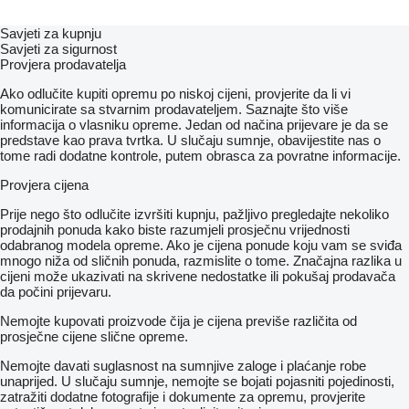
Savjeti za kupnju
Savjeti za sigurnost
Provjera prodavatelja
Ako odlučite kupiti opremu po niskoj cijeni, provjerite da li vi
komunicirate sa stvarnim prodavateljem. Saznajte što više
informacija o vlasniku opreme. Jedan od načina prijevare je da se
predstave kao prava tvrtka. U slučaju sumnje, obavijestite nas o
tome radi dodatne kontrole, putem obrasca za povratne informacije.
Provjera cijena
Prije nego što odlučite izvršiti kupnju, pažljivo pregledajte nekoliko
prodajnih ponuda kako biste razumjeli prosječnu vrijednosti
odabranog modela opreme. Ako je cijena ponude koju vam se sviđa
mnogo niža od sličnih ponuda, razmislite o tome. Značajna razlika u
cijeni može ukazivati ​​na skrivene nedostatke ili pokušaj prodavača
da počini prijevaru.
Nemojte kupovati proizvode čija je cijena previše različita od
prosječne cijene slične opreme.
Nemojte davati suglasnost na sumnjive zaloge i plaćanje robe
unaprijed. U slučaju sumnje, nemojte se bojati pojasniti pojedinosti,
zatražiti dodatne fotografije i dokumente za opremu, provjerite