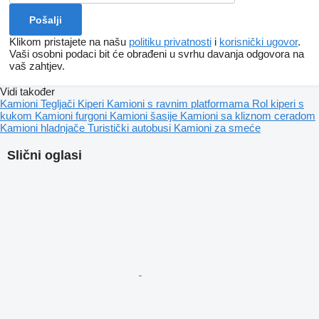
Klikom pristajete na našu
politiku privatnosti
i
korisnički ugovor
.
Vaši osobni podaci bit će obrađeni u svrhu davanja odgovora na
vaš zahtjev.
Vidi također
Kamioni
Tegljači
Kiperi
Kamioni s ravnim platformama
Rol kiperi s
kukom
Kamioni furgoni
Kamioni šasije
Kamioni sa kliznom ceradom
Kamioni hladnjače
Turistički autobusi
Kamioni za smeće
Slični oglasi