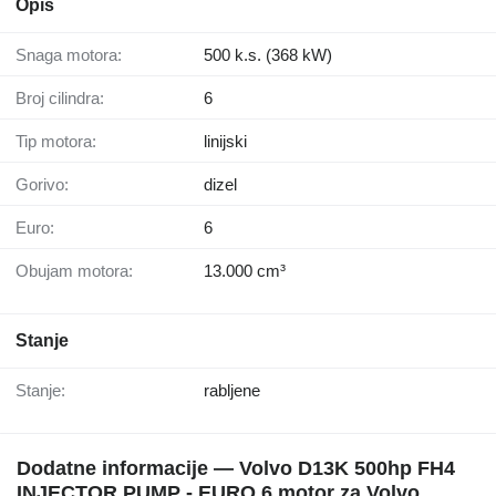
Opis
Snaga motora:
500 k.s. (368 kW)
Broj cilindra:
6
Tip motora:
linijski
Gorivo:
dizel
Euro:
6
Obujam motora:
13.000 cm³
Stanje
Stanje:
rabljene
Dodatne informacije — Volvo D13K 500hp FH4
INJECTOR PUMP - EURO 6 motor za Volvo