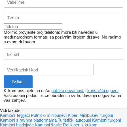
Molimo provjerite broj telefona: mora biti naveden u
međunarodnom formatu sa pozivnim brojem države.
Ne radimo
s ovom državom
Klikom pristajete na našu
politiku privatnosti
i
korisnički ugovor
.
Vaši osobni podaci bit će obrađeni u svrhu davanja odgovora na
vaš zahtjev.
Vidi također
Kamioni
Tegljači
Putnički minibusevi
Kiperi
Minibusevi furgoni
Kamioni s ravnim platformama
Turistički autobusi
Kamioni furgoni
Kamioni hladnjače
Kamioni šasije
Rol kiperi s kukom