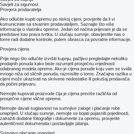
Savjeti za sigurnost
Provjera prodavatelja
Ako odlučite kupiti opremu po niskoj cijeni, provjerite da li vi
komunicirate sa stvarnim prodavateljem. Saznajte što više
informacija o vlasniku opreme. Jedan od načina prijevare je da se
predstave kao prava tvrtka. U slučaju sumnje, obavijestite nas o
tome radi dodatne kontrole, putem obrasca za povratne informacije.
Provjera cijena
Prije nego što odlučite izvršiti kupnju, pažljivo pregledajte nekoliko
prodajnih ponuda kako biste razumjeli prosječnu vrijednosti
odabranog modela opreme. Ako je cijena ponude koju vam se sviđa
mnogo niža od sličnih ponuda, razmislite o tome. Značajna razlika u
cijeni može ukazivati ​​na skrivene nedostatke ili pokušaj prodavača
da počini prijevaru.
Nemojte kupovati proizvode čija je cijena previše različita od
prosječne cijene slične opreme.
Nemojte davati suglasnost na sumnjive zaloge i plaćanje robe
unaprijed. U slučaju sumnje, nemojte se bojati pojasniti pojedinosti,
zatražiti dodatne fotografije i dokumente za opremu, provjerite
autentičnost dokumenata i postavljajte pitanja.
Sumnjivo plaćanje unaprijed