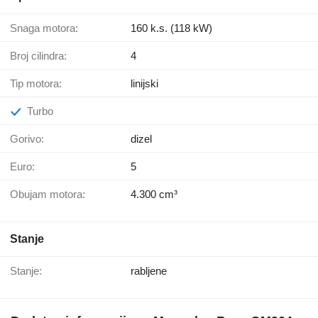
Snaga motora:
160 k.s. (118 kW)
Broj cilindra:
4
Tip motora:
linijski
Turbo
Gorivo:
dizel
Euro:
5
Obujam motora:
4.300 cm³
Stanje
Stanje:
rabljene