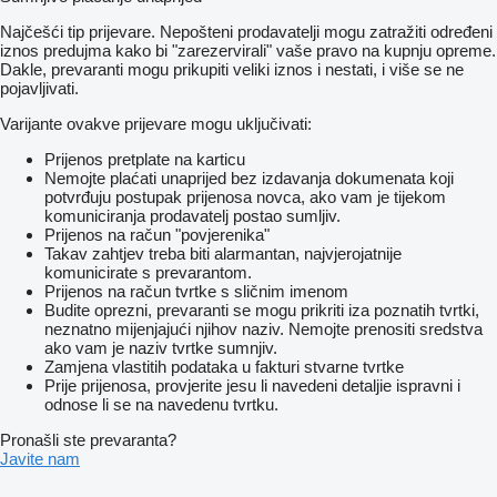
Najčešći tip prijevare. Nepošteni prodavatelji mogu zatražiti određeni
iznos predujma kako bi "zarezervirali" vaše pravo na kupnju opreme.
Dakle, prevaranti mogu prikupiti veliki iznos i nestati, i više se ne
pojavljivati.
Varijante ovakve prijevare mogu uključivati:
Prijenos pretplate na karticu
Nemojte plaćati unaprijed bez izdavanja dokumenata koji
potvrđuju postupak prijenosa novca, ako vam je tijekom
komuniciranja prodavatelj postao sumljiv.
Prijenos na račun "povjerenika"
Takav zahtjev treba biti alarmantan, najvjerojatnije
komunicirate s prevarantom.
Prijenos na račun tvrtke s sličnim imenom
Budite oprezni, prevaranti se mogu prikriti iza poznatih tvrtki,
neznatno mijenjajući njihov naziv. Nemojte prenositi sredstva
ako vam je naziv tvrtke sumnjiv.
Zamjena vlastitih podataka u fakturi stvarne tvrtke
Prije prijenosa, provjerite jesu li navedeni detaljie ispravni i
odnose li se na navedenu tvrtku.
Pronašli ste prevaranta?
Javite nam