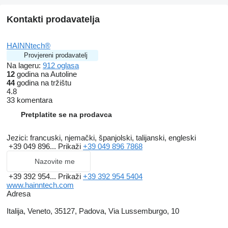
Kontakti prodavatelja
HAINNtech®
Provjereni prodavatelj
Na lageru:
912 oglasa
12
godina na Autoline
44
godina na tržištu
4.8
33 komentara
Pretplatite se na prodavca
Jezici:
francuski, njemački, španjolski, talijanski, engleski
+39 049 896...
Prikaži
+39 049 896 7868
Nazovite me
+39 392 954...
Prikaži
+39 392 954 5404
www.hainntech.com
Adresa
Italija, Veneto, 35127, Padova, Via Lussemburgo, 10