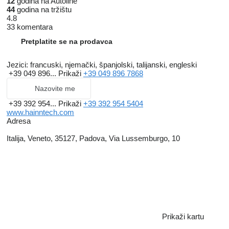
12
godina na Autoline
44
godina na tržištu
4.8
33 komentara
Pretplatite se na prodavca
Jezici:
francuski, njemački, španjolski, talijanski, engleski
+39 049 896...
Prikaži
+39 049 896 7868
Nazovite me
+39 392 954...
Prikaži
+39 392 954 5404
www.hainntech.com
Adresa
Italija, Veneto, 35127, Padova, Via Lussemburgo, 10
Prikaži kartu