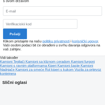
s ovom državom
Klikom pristajete na našu
politiku privatnosti
i
korisnički ugovor
.
Vaši osobni podaci bit će obrađeni u svrhu davanja odgovora na
vaš zahtjev.
Vidi također
Kamioni
Tegljači
Kamioni sa kliznom ceradom
Kamioni furgoni
Kamioni s ravnim platformama
Kiperi
Kamioni šasije
Kamioni
hladnjače
Kamioni za smeće
Rol kiperi s kukom
Vozila za prijevoz
kontejnera
Slični oglasi