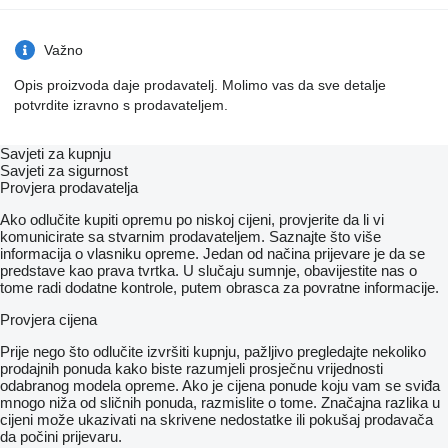
Važno
Opis proizvoda daje prodavatelj. Molimo vas da sve detalje
potvrdite izravno s prodavateljem.
Savjeti za kupnju
Savjeti za sigurnost
Provjera prodavatelja
Ako odlučite kupiti opremu po niskoj cijeni, provjerite da li vi
komunicirate sa stvarnim prodavateljem. Saznajte što više
informacija o vlasniku opreme. Jedan od načina prijevare je da se
predstave kao prava tvrtka. U slučaju sumnje, obavijestite nas o
tome radi dodatne kontrole, putem obrasca za povratne informacije.
Provjera cijena
Prije nego što odlučite izvršiti kupnju, pažljivo pregledajte nekoliko
prodajnih ponuda kako biste razumjeli prosječnu vrijednosti
odabranog modela opreme. Ako je cijena ponude koju vam se sviđa
mnogo niža od sličnih ponuda, razmislite o tome. Značajna razlika u
cijeni može ukazivati ​​na skrivene nedostatke ili pokušaj prodavača
da počini prijevaru.