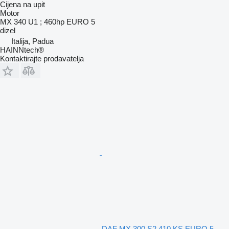
Cijena na upit
Motor
MX 340 U1 ; 460hp EURO 5
dizel
Italija, Padua
HAINNtech®
Kontaktirajte prodavatelja
DAF MX 300 S2 410 KS EURO 5