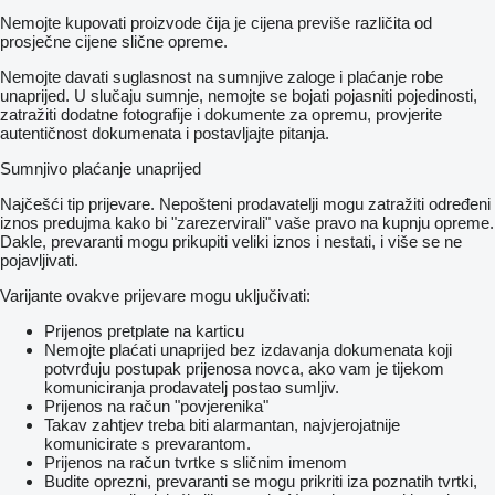
Nemojte kupovati proizvode čija je cijena previše različita od
prosječne cijene slične opreme.
Nemojte davati suglasnost na sumnjive zaloge i plaćanje robe
unaprijed. U slučaju sumnje, nemojte se bojati pojasniti pojedinosti,
zatražiti dodatne fotografije i dokumente za opremu, provjerite
autentičnost dokumenata i postavljajte pitanja.
Sumnjivo plaćanje unaprijed
Najčešći tip prijevare. Nepošteni prodavatelji mogu zatražiti određeni
iznos predujma kako bi "zarezervirali" vaše pravo na kupnju opreme.
Dakle, prevaranti mogu prikupiti veliki iznos i nestati, i više se ne
pojavljivati.
Varijante ovakve prijevare mogu uključivati:
Prijenos pretplate na karticu
Nemojte plaćati unaprijed bez izdavanja dokumenata koji
potvrđuju postupak prijenosa novca, ako vam je tijekom
komuniciranja prodavatelj postao sumljiv.
Prijenos na račun "povjerenika"
Takav zahtjev treba biti alarmantan, najvjerojatnije
komunicirate s prevarantom.
Prijenos na račun tvrtke s sličnim imenom
Budite oprezni, prevaranti se mogu prikriti iza poznatih tvrtki,