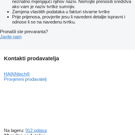
neznatno mijenjajući njihov naziv. Nemojte prenositi sredstva
ako vam je naziv tvrtke sumnjiv.
Zamjena vlastitih podataka u fakturi stvarne tvrtke
Prije prijenosa, provjerite jesu li navedeni detaljie ispravni i
odnose li se na navedenu tvrtku.
Pronašli ste prevaranta?
Javite nam
Kontakti prodavatelja
HAINNtech®
Provjereni prodavatelj
Na lageru:
912 oglasa