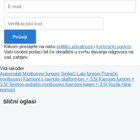
Klikom pristajete na našu
politiku privatnosti
i
korisnički ugovor
.
Vaši osobni podaci bit će obrađeni u svrhu davanja odgovora na
vaš zahtjev.
Vidi također
Automobili
Minibusevi furgoni
Tegljači
Laki furgoni
Putnički
minibusevi
Kamioni s ravnom platformom < 3.5t
Kamioni furgoni <
3.5t
Teretno-putnički minibusevi
Kamioni kiperi < 3.5t
Vozila hitne
pomoći
Slični oglasi