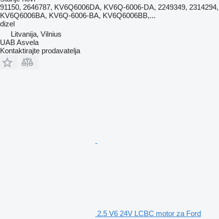
91150, 2646787, KV6Q6006DA, KV6Q-6006-DA, 2249349, 2314294,
KV6Q6006BA, KV6Q-6006-BA, KV6Q6006BB,...
dizel
Litvanija, Vilnius
UAB Asvela
Kontaktirajte prodavatelja
2.5 V6 24V LCBC motor za Ford