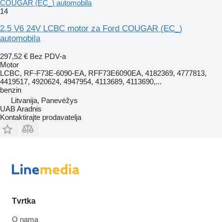
COUGAR (EC_) automobila
14
2.5 V6 24V LCBC motor za Ford COUGAR (EC_)
automobila
297,52 €
Bez PDV-a
Motor
LCBC, RF-F73E-6090-EA, RFF73E6090EA, 4182369, 4777813,
4419517, 4920624, 4947954, 4113689, 4113690,...
benzin
Litvanija, Panevėžys
UAB Aradnis
Kontaktirajte prodavatelja
Tvrtka
O nama