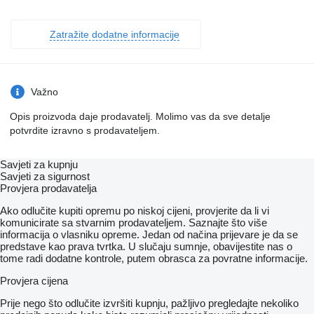
Zatražite dodatne informacije
Važno
Opis proizvoda daje prodavatelj. Molimo vas da sve detalje
potvrdite izravno s prodavateljem.
Savjeti za kupnju
Savjeti za sigurnost
Provjera prodavatelja
Ako odlučite kupiti opremu po niskoj cijeni, provjerite da li vi
komunicirate sa stvarnim prodavateljem. Saznajte što više
informacija o vlasniku opreme. Jedan od načina prijevare je da se
predstave kao prava tvrtka. U slučaju sumnje, obavijestite nas o
tome radi dodatne kontrole, putem obrasca za povratne informacije.
Provjera cijena
Prije nego što odlučite izvršiti kupnju, pažljivo pregledajte nekoliko