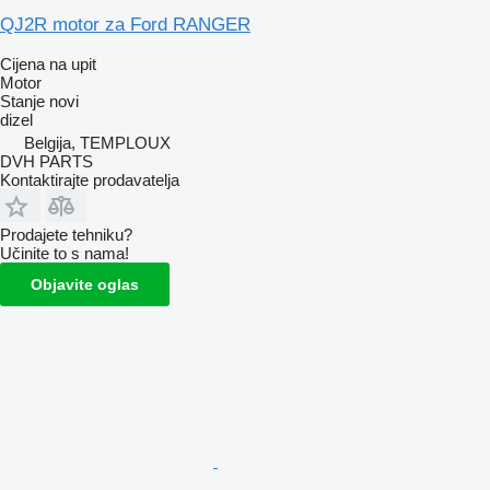
QJ2R motor za Ford RANGER
Cijena na upit
Motor
Stanje
novi
dizel
Belgija, TEMPLOUX
DVH PARTS
Kontaktirajte prodavatelja
Prodajete tehniku?
Učinite to s nama!
Objavite oglas