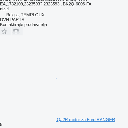
EA,1782109,2323593? 2323593 , BK2Q-6006-FA
dizel
Belgija, TEMPLOUX
DVH PARTS
Kontaktirajte prodavatelja
QJ2R motor za Ford RANGER
5