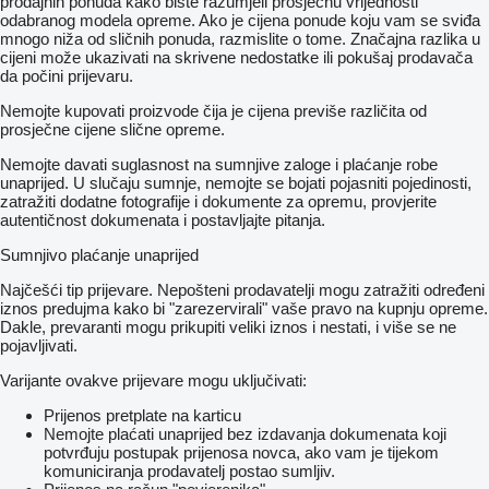
prodajnih ponuda kako biste razumjeli prosječnu vrijednosti
odabranog modela opreme. Ako je cijena ponude koju vam se sviđa
mnogo niža od sličnih ponuda, razmislite o tome. Značajna razlika u
cijeni može ukazivati ​​na skrivene nedostatke ili pokušaj prodavača
da počini prijevaru.
Nemojte kupovati proizvode čija je cijena previše različita od
prosječne cijene slične opreme.
Nemojte davati suglasnost na sumnjive zaloge i plaćanje robe
unaprijed. U slučaju sumnje, nemojte se bojati pojasniti pojedinosti,
zatražiti dodatne fotografije i dokumente za opremu, provjerite
autentičnost dokumenata i postavljajte pitanja.
Sumnjivo plaćanje unaprijed
Najčešći tip prijevare. Nepošteni prodavatelji mogu zatražiti određeni
iznos predujma kako bi "zarezervirali" vaše pravo na kupnju opreme.
Dakle, prevaranti mogu prikupiti veliki iznos i nestati, i više se ne
pojavljivati.
Varijante ovakve prijevare mogu uključivati:
Prijenos pretplate na karticu
Nemojte plaćati unaprijed bez izdavanja dokumenata koji
potvrđuju postupak prijenosa novca, ako vam je tijekom
komuniciranja prodavatelj postao sumljiv.