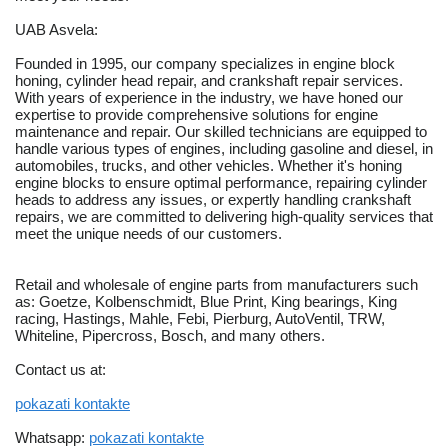
UAB Asvela:
Founded in 1995, our company specializes in engine block
honing, cylinder head repair, and crankshaft repair services.
With years of experience in the industry, we have honed our
expertise to provide comprehensive solutions for engine
maintenance and repair. Our skilled technicians are equipped to
handle various types of engines, including gasoline and diesel, in
automobiles, trucks, and other vehicles. Whether it's honing
engine blocks to ensure optimal performance, repairing cylinder
heads to address any issues, or expertly handling crankshaft
repairs, we are committed to delivering high-quality services that
meet the unique needs of our customers.
Retail and wholesale of engine parts from manufacturers such
as: Goetze, Kolbenschmidt, Blue Print, King bearings, King
racing, Hastings, Mahle, Febi, Pierburg, AutoVentil, TRW,
Whiteline, Pipercross, Bosch, and many others.
Contact us at:
pokazati kontakte
Whatsapp:
pokazati kontakte