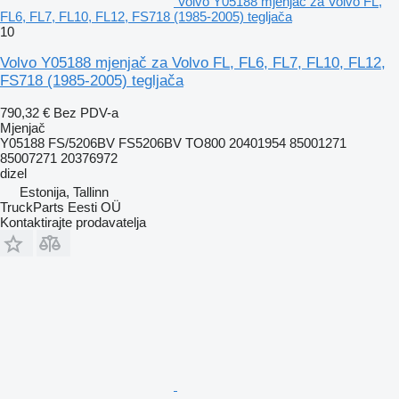
Volvo Y05188 mjenjač za Volvo FL,
FL6, FL7, FL10, FL12, FS718 (1985-2005) tegljača
10
Volvo Y05188 mjenjač za Volvo FL, FL6, FL7, FL10, FL12,
FS718 (1985-2005) tegljača
790,32 €
Bez PDV-a
Mjenjač
Y05188 FS/5206BV FS5206BV TO800 20401954 85001271
85007271 20376972
dizel
Estonija, Tallinn
TruckParts Eesti OÜ
Kontaktirajte prodavatelja