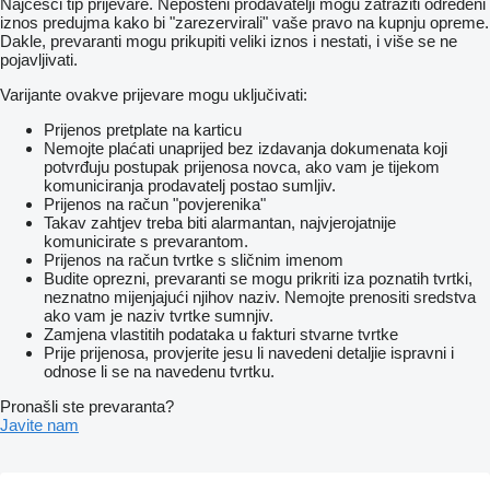
Najčešći tip prijevare. Nepošteni prodavatelji mogu zatražiti određeni
iznos predujma kako bi "zarezervirali" vaše pravo na kupnju opreme.
Dakle, prevaranti mogu prikupiti veliki iznos i nestati, i više se ne
pojavljivati.
Varijante ovakve prijevare mogu uključivati:
Prijenos pretplate na karticu
Nemojte plaćati unaprijed bez izdavanja dokumenata koji
potvrđuju postupak prijenosa novca, ako vam je tijekom
komuniciranja prodavatelj postao sumljiv.
Prijenos na račun "povjerenika"
Takav zahtjev treba biti alarmantan, najvjerojatnije
komunicirate s prevarantom.
Prijenos na račun tvrtke s sličnim imenom
Budite oprezni, prevaranti se mogu prikriti iza poznatih tvrtki,
neznatno mijenjajući njihov naziv. Nemojte prenositi sredstva
ako vam je naziv tvrtke sumnjiv.
Zamjena vlastitih podataka u fakturi stvarne tvrtke
Prije prijenosa, provjerite jesu li navedeni detaljie ispravni i
odnose li se na navedenu tvrtku.
Pronašli ste prevaranta?
Javite nam