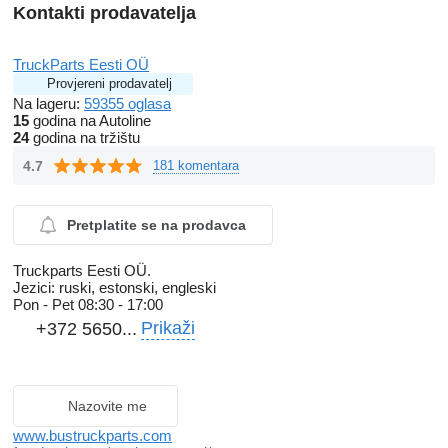
Kontakti prodavatelja
TruckParts Eesti OÜ
Provjereni prodavatelj
Na lageru:
59355 oglasa
15
godina na Autoline
24
godina na tržištu
4.7
181 komentara
Pretplatite se na prodavca
Truckparts Eesti OÜ.
Jezici:
ruski, estonski, engleski
Pon - Pet
08:30 - 17:00
Prikaži
+372 5650...
Nazovite me
www.bustruckparts.com