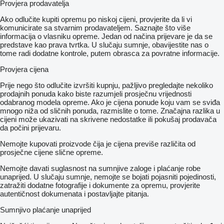
Provjera prodavatelja
Ako odlučite kupiti opremu po niskoj cijeni, provjerite da li vi
komunicirate sa stvarnim prodavateljem. Saznajte što više
informacija o vlasniku opreme. Jedan od načina prijevare je da se
predstave kao prava tvrtka. U slučaju sumnje, obavijestite nas o
tome radi dodatne kontrole, putem obrasca za povratne informacije.
Provjera cijena
Prije nego što odlučite izvršiti kupnju, pažljivo pregledajte nekoliko
prodajnih ponuda kako biste razumjeli prosječnu vrijednosti
odabranog modela opreme. Ako je cijena ponude koju vam se sviđa
mnogo niža od sličnih ponuda, razmislite o tome. Značajna razlika u
cijeni može ukazivati ​​na skrivene nedostatke ili pokušaj prodavača
da počini prijevaru.
Nemojte kupovati proizvode čija je cijena previše različita od
prosječne cijene slične opreme.
Nemojte davati suglasnost na sumnjive zaloge i plaćanje robe
unaprijed. U slučaju sumnje, nemojte se bojati pojasniti pojedinosti,
zatražiti dodatne fotografije i dokumente za opremu, provjerite
autentičnost dokumenata i postavljajte pitanja.
Sumnjivo plaćanje unaprijed