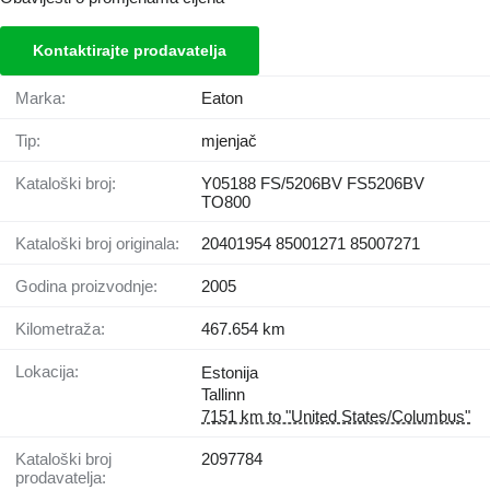
Kontaktirajte prodavatelja
Marka:
Eaton
Tip:
mjenjač
Kataloški broj:
Y05188 FS/5206BV FS5206BV
TO800
Kataloški broj originala:
20401954 85001271 85007271
Godina proizvodnje:
2005
Kilometraža:
467.654 km
Lokacija:
Estonija
Tallinn
7151 km to "United States/Columbus"
Kataloški broj
2097784
prodavatelja: