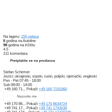
Modellgeneration 2
Nachtbeleuchtung Fond
Digitales Extra: Live Traffic Information Zwischenverkauf und
Irrtümer vorbehalten. Die Fahrzeugbeschreibung dient lediglich
der allgemeinen Identifizierung des Fahrzeuges und stellt keine
Gewährleistung im kaufrechtlichen Sinne dar. Den genauen
Ausstattungsumfang erhalten Sie von unserem
Verkaufspersonal. Bitte kontaktieren Sie uns
Na lageru:
155 oglasa
Heckantrieb
6
godina na Autoline
Scheckheftgepflegt
98
godina na tržištu
4.5
211 komentara
Pretplatite se na prodavca
Stefan Schirmer
Jezici:
ukrajinski, srpski, ruski, poljski, njemački, engleski
Pon - Pet
07:45 - 18:00
Sub
08:00 - 14:00
+49 160 71...
Prikaži
+49 160 7191060
Nazovite me
+49 170 86...
Prikaži
+49 170 8634724
+49 741 17...
Prikaži
+49 741 1743030