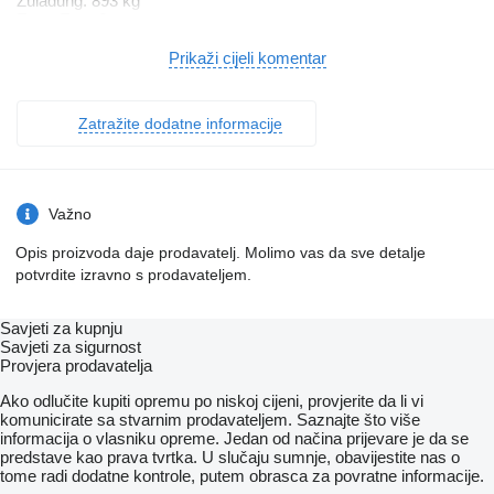
Zuladung: 893 kg
Euro: Euro 6e
Fahrzeugnummer: 263164
Ehemalige unverbindliche Preisempfehlung des
Prikaži cijeli komentar
Automobilherstellers: 61.728 €
1. Hand
scheckheftgepflegt
Zatražite dodatne informacije
Nichtraucher
HIGHLIGHTS & PAKETE
Winter-Paket
Park-Paket
2-Wege-Lautsprecher vorn
Važno
BlueEFFICIENCY-Paket
ASSISTENZSYSTEME
Opis proizvoda daje prodavatelj. Molimo vas da sve detalje
Totwinkel-Assistent
potvrdite izravno s prodavateljem.
Mercedes-Benz Notrufsystem
Pannenmanagement
ECO Start-Stopp-Funktion
Savjeti za kupnju
Fahrlichtassistent
Savjeti za sigurnost
ATTENTION ASSIST
Provjera prodavatelja
Aktiver Brems-Assistent
Verkehrszeichen-Assistent
Ako odlučite kupiti opremu po niskoj cijeni, provjerite da li vi
Aktiver Spurhalte-Assistent
komunicirate sa stvarnim prodavateljem. Saznajte što više
MOTOR GETRIEBE & FAHRWERK
informacija o vlasniku opreme. Jedan od načina prijevare je da se
6-Gang-Schaltgetriebe TSG 380
predstave kao prava tvrtka. U slučaju sumnje, obavijestite nas o
Basisfahrwerk
tome radi dodatne kontrole, putem obrasca za povratne informacije.
AUDIO & KOMMUNIKATION