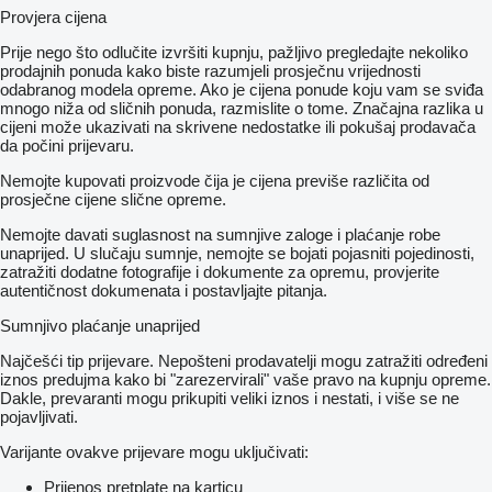
Kombiinstrument mit Farbdisplay
Provjera cijena
Kommunikationsmodul (LTE) für digitale Dienste
MBUX Multimediasystem
Prije nego što odlučite izvršiti kupnju, pažljivo pregledajte nekoliko
INTERIEUR
prodajnih ponuda kako biste razumjeli prosječnu vrijednosti
Lordosenstütze Fahrersitz
odabranog modela opreme. Ako je cijena ponude koju vam se sviđa
halbautomatisch geregelt Klimaanlage TEMPMATIC
mnogo niža od sličnih ponuda, razmislite o tome. Značajna razlika u
Holzfußboden
cijeni može ukazivati ​​na skrivene nedostatke ili pokušaj prodavača
Multifunktionslenkrad
da počini prijevaru.
Lastenverankerungsschienensystem
Nemojte kupovati proizvode čija je cijena previše različita od
Befestigungspunkte im Dachrahmen
prosječne cijene slične opreme.
Thorax-Pelvis-Sidebag Beifahrer
Thorax-Pelvis-Sidebag Fahrer
Nemojte davati suglasnost na sumnjive zaloge i plaćanje robe
Stoff Caluma schwarz
unaprijed. U slučaju sumnje, nemojte se bojati pojasniti pojedinosti,
abschließbares Handschuhfach
zatražiti dodatne fotografije i dokumente za opremu, provjerite
LED-Lichtband im Laderaum
autentičnost dokumenata i postavljajte pitanja.
Komfort-Dachbedieneinheit
Komfort-Fahrersitz
Sumnjivo plaćanje unaprijed
Beifahrersitz Zweisitzer
Trennwand durchgehend mit 1 Fenster
Najčešći tip prijevare. Nepošteni prodavatelji mogu zatražiti određeni
Lenkrad in Neigung und Höhe verstellbar
iznos predujma kako bi "zarezervirali" vaše pravo na kupnju opreme.
Innenverkleidung Laderaum bis Dachhöhe (Holz)
Dakle, prevaranti mogu prikupiti veliki iznos i nestati, i više se ne
LICHT & SICHT
pojavljivati.
Adaptives Bremslicht
TECHNIK & SICHERHEIT
Varijante ovakve prijevare mogu uključivati:
Berganfahrhilfe
Komfortschließung
Prijenos pretplate na karticu