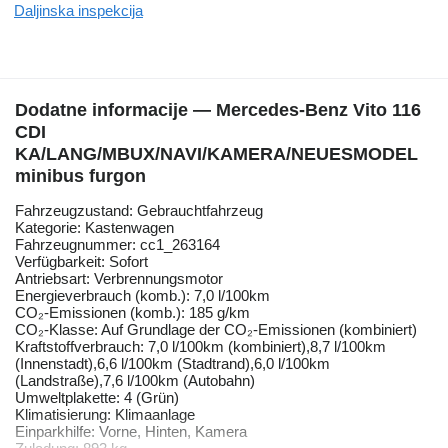
Daljinska inspekcija
Dodatne informacije — Mercedes-Benz Vito 116
CDI
KA/LANG/MBUX/NAVI/KAMERA/NEUESMODEL
minibus furgon
Fahrzeugzustand: Gebrauchtfahrzeug
Kategorie: Kastenwagen
Fahrzeugnummer: cc1_263164
Verfügbarkeit: Sofort
Antriebsart: Verbrennungsmotor
Energieverbrauch (komb.): 7,0 l/100km
CO₂-Emissionen (komb.): 185 g/km
CO₂-Klasse: Auf Grundlage der CO₂-Emissionen (kombiniert)
Kraftstoffverbrauch: 7,0 l/100km (kombiniert),8,7 l/100km
(Innenstadt),6,6 l/100km (Stadtrand),6,0 l/100km
(Landstraße),7,6 l/100km (Autobahn)
Umweltplakette: 4 (Grün)
Klimatisierung: Klimaanlage
Einparkhilfe: Vorne, Hinten, Kamera