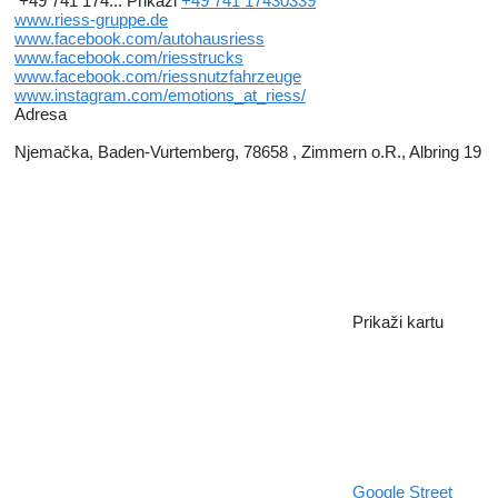
+49 741 174...
Prikaži
+49 741 17430339
www.riess-gruppe.de
www.facebook.com/autohausriess
www.facebook.com/riesstrucks
www.facebook.com/riessnutzfahrzeuge
www.instagram.com/emotions_at_riess/
Adresa
Njemačka, Baden-Vurtemberg, 78658 , Zimmern o.R., Albring 19
Prikaži kartu
Google Street