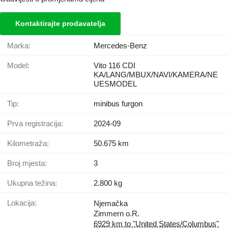
Kontaktirajte prodavatelja
Marka:
Mercedes-Benz
Model:
Vito 116 CDI
KA/LANG/MBUX/NAVI/KAMERA/NE
UESMODEL
Tip:
minibus furgon
Prva registracija:
2024-09
Kilometraža:
50.675 km
Broj mjesta:
3
Ukupna težina:
2.800 kg
Lokacija:
Njemačka
Zimmern o.R.
6929 km to "United States/Columbus"