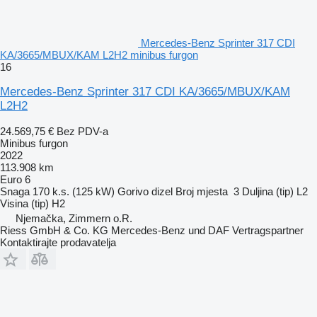
Mercedes-Benz Sprinter 317 CDI
KA/3665/MBUX/KAM L2H2 minibus furgon
16
Mercedes-Benz Sprinter 317 CDI KA/3665/MBUX/KAM
L2H2
24.569,75 €
Bez PDV-a
Minibus furgon
2022
113.908 km
Euro 6
Snaga
170 k.s. (125 kW)
Gorivo
dizel
Broj mjesta
3
Duljina (tip)
L2
Visina (tip)
H2
Njemačka, Zimmern o.R.
Riess GmbH & Co. KG Mercedes-Benz und DAF Vertragspartner
Kontaktirajte prodavatelja