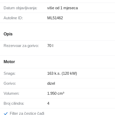
Datum objavljivanja:
više od 1 mjeseca
Autoline ID:
ML51462
Opis
Rezervoar za gorivo:
70 l
Motor
Snaga:
163 k.s. (120 kW)
Gorivo:
dizel
Volumen:
1.950 cm³
Broj cilindra:
4
Filter za čestice čađi