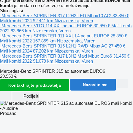
Oglas
Mercedes-Benz SPRINTER 315 ac automaat EURO6 mali
kombi
je prodan i ne učestvuje u pretraživanju!
Slični oglasi
Mercedes-Benz SPRINTER 317 L2H2 LED Mbux10 AC!
32.850 €
Mali kombi
2024
92.441 km
Nizozemska, Vuren
Mercedes-Benz VITO 114 XXL ac aut. EURO6
30.950 €
Mali kombi
2022
83.866 km
Nizozemska, Vuren
Mercedes-Benz SPRINTER 311 XXL L4 ac aut EURO6
28.850 €
Mali kombi
2022
167.859 km
Nizozemska, Vuren
Mercedes-Benz SPRINTER 315 L2H1 RWD Mbux AC
27.450 €
Mali kombi
2024
87.202 km
Nizozemska, Vuren
Mercedes-Benz SPRINTER 317 L3H2 Maxi Mbux Euro6
31.450 €
Mali kombi
2022
91.079 km
Nizozemska, Vuren
Mercedes-Benz SPRINTER 315 ac automaat EURO6
29.950 €
Nazovite me
Kontaktirajte prodavatelja
Podijeliti
Prodano