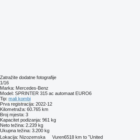
Zatražite dodatne fotografije
1/16
Marka:
Mercedes-Benz
Model:
SPRINTER 315 ac automaat EURO6
Tip:
mali kombi
Prva registracija:
2022-12
Kilometraža:
60.765 km
Broj mjesta:
3
Kapacitet podizanja:
961 kg
Neto težina:
2.239 kg
Ukupna težina:
3.200 kg
Lokacija:
Nizozemska
Vuren
6518 km to "United