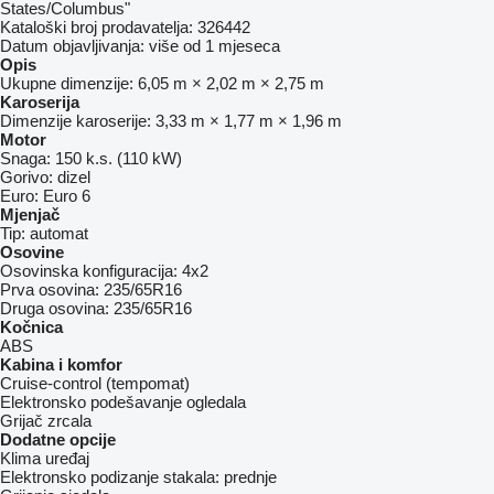
States/Columbus"
Kataloški broj prodavatelja:
326442
Datum objavljivanja:
više od 1 mjeseca
Opis
Ukupne dimenzije:
6,05 m × 2,02 m × 2,75 m
Karoserija
Dimenzije karoserije:
3,33 m × 1,77 m × 1,96 m
Motor
Snaga:
150 k.s. (110 kW)
Gorivo:
dizel
Euro:
Euro 6
Mjenjač
Tip:
automat
Osovine
Osovinska konfiguracija:
4x2
Prva osovina:
235/65R16
Druga osovina:
235/65R16
Kočnica
ABS
Kabina i komfor
Cruise-control (tempomat)
Elektronsko podešavanje ogledala
Grijač zrcala
Dodatne opcije
Klima uređaj
Elektronsko podizanje stakala:
prednje