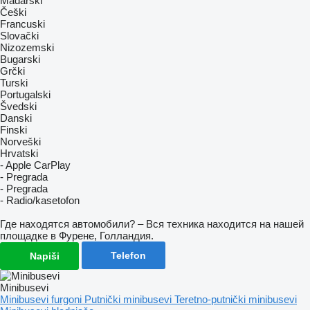
Mađarski
Češki
Francuski
Slovački
Nizozemski
Bugarski
Grčki
Turski
Portugalski
Švedski
Danski
Finski
Norveški
Hrvatski
- Apple CarPlay
- Pregrada
- Pregrada
- Radio/kasetofon
Где находятся автомобили? – Вся техника находится на нашей
площадке в Фурене, Голландия.
Telefon
Napiši
Minibusevi
Minibusevi furgoni
Putnički minibusevi
Teretno-putnički minibusevi