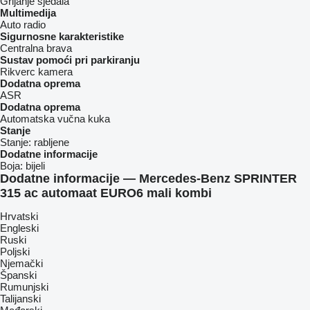
Grijanje sjedala
Multimedija
Auto radio
Sigurnosne karakteristike
Centralna brava
Sustav pomoći pri parkiranju
Rikverc kamera
Dodatna oprema
ASR
Dodatna oprema
Automatska vučna kuka
Stanje
Stanje:
rabljene
Dodatne informacije
Boja:
bijeli
Dodatne informacije — Mercedes-Benz SPRINTER
315 ac automaat EURO6 mali kombi
Hrvatski
Engleski
Ruski
Poljski
Njemački
Španski
Rumunjski
Talijanski