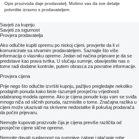
Opis proizvoda daje prodavatelj. Molimo vas da sve detalje
potvrdite izravno s prodavateljem.
Savjeti za kupnju
Savjeti za sigurnost
Provjera prodavatelja
Ako odlučite kupiti opremu po niskoj cijeni, provjerite da li vi
komunicirate sa stvarnim prodavateljem. Saznajte što više
informacija o vlasniku opreme. Jedan od načina prijevare je da se
predstave kao prava tvrtka. U slučaju sumnje, obavijestite nas o
tome radi dodatne kontrole, putem obrasca za povratne informacije.
Provjera cijena
Prije nego što odlučite izvršiti kupnju, pažljivo pregledajte nekoliko
prodajnih ponuda kako biste razumjeli prosječnu vrijednosti
odabranog modela opreme. Ako je cijena ponude koju vam se sviđa
mnogo niža od sličnih ponuda, razmislite o tome. Značajna razlika u
cijeni može ukazivati ​​na skrivene nedostatke ili pokušaj prodavača
da počini prijevaru.
Nemojte kupovati proizvode čija je cijena previše različita od
prosječne cijene slične opreme.
Nemojte davati suglasnost na sumnjive zaloge i plaćanje robe