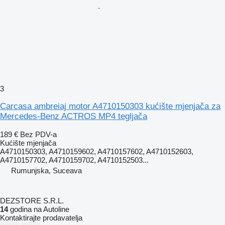
3
Carcasa ambreiaj motor A4710150303 kućište mjenjača za
Mercedes-Benz ACTROS MP4 tegljača
189 €
Bez PDV-a
Kućište mjenjača
A4710150303, A4710159602, A4710157602, A4710152603,
A4710157702, A4710159702, A4710152503...
Rumunjska, Suceava
DEZSTORE S.R.L.
14
godina na Autoline
Kontaktirajte prodavatelja