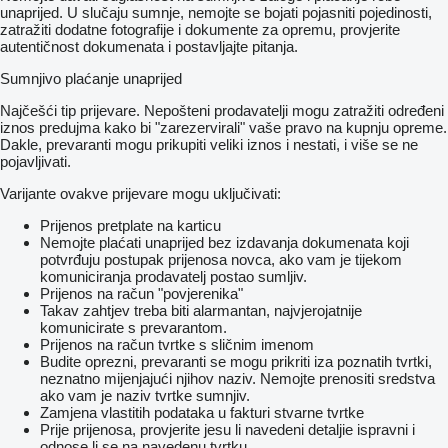
unaprijed. U slučaju sumnje, nemojte se bojati pojasniti pojedinosti,
zatražiti dodatne fotografije i dokumente za opremu, provjerite
autentičnost dokumenata i postavljajte pitanja.
Sumnjivo plaćanje unaprijed
Najčešći tip prijevare. Nepošteni prodavatelji mogu zatražiti određeni
iznos predujma kako bi "zarezervirali" vaše pravo na kupnju opreme.
Dakle, prevaranti mogu prikupiti veliki iznos i nestati, i više se ne
pojavljivati.
Varijante ovakve prijevare mogu uključivati:
Prijenos pretplate na karticu
Nemojte plaćati unaprijed bez izdavanja dokumenata koji
potvrđuju postupak prijenosa novca, ako vam je tijekom
komuniciranja prodavatelj postao sumljiv.
Prijenos na račun "povjerenika"
Takav zahtjev treba biti alarmantan, najvjerojatnije
komunicirate s prevarantom.
Prijenos na račun tvrtke s sličnim imenom
Budite oprezni, prevaranti se mogu prikriti iza poznatih tvrtki,
neznatno mijenjajući njihov naziv. Nemojte prenositi sredstva
ako vam je naziv tvrtke sumnjiv.
Zamjena vlastitih podataka u fakturi stvarne tvrtke
Prije prijenosa, provjerite jesu li navedeni detaljie ispravni i
odnose li se na navedenu tvrtku.