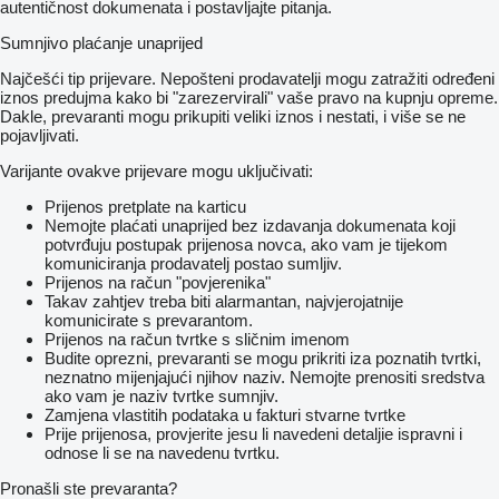
autentičnost dokumenata i postavljajte pitanja.
Sumnjivo plaćanje unaprijed
Najčešći tip prijevare. Nepošteni prodavatelji mogu zatražiti određeni
iznos predujma kako bi "zarezervirali" vaše pravo na kupnju opreme.
Dakle, prevaranti mogu prikupiti veliki iznos i nestati, i više se ne
pojavljivati.
Varijante ovakve prijevare mogu uključivati:
Prijenos pretplate na karticu
Nemojte plaćati unaprijed bez izdavanja dokumenata koji
potvrđuju postupak prijenosa novca, ako vam je tijekom
komuniciranja prodavatelj postao sumljiv.
Prijenos na račun "povjerenika"
Takav zahtjev treba biti alarmantan, najvjerojatnije
komunicirate s prevarantom.
Prijenos na račun tvrtke s sličnim imenom
Budite oprezni, prevaranti se mogu prikriti iza poznatih tvrtki,
neznatno mijenjajući njihov naziv. Nemojte prenositi sredstva
ako vam je naziv tvrtke sumnjiv.
Zamjena vlastitih podataka u fakturi stvarne tvrtke
Prije prijenosa, provjerite jesu li navedeni detaljie ispravni i
odnose li se na navedenu tvrtku.
Pronašli ste prevaranta?