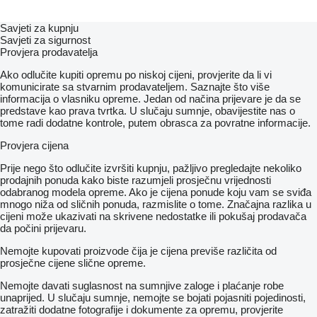
Savjeti za kupnju
Savjeti za sigurnost
Provjera prodavatelja
Ako odlučite kupiti opremu po niskoj cijeni, provjerite da li vi
komunicirate sa stvarnim prodavateljem. Saznajte što više
informacija o vlasniku opreme. Jedan od načina prijevare je da se
predstave kao prava tvrtka. U slučaju sumnje, obavijestite nas o
tome radi dodatne kontrole, putem obrasca za povratne informacije.
Provjera cijena
Prije nego što odlučite izvršiti kupnju, pažljivo pregledajte nekoliko
prodajnih ponuda kako biste razumjeli prosječnu vrijednosti
odabranog modela opreme. Ako je cijena ponude koju vam se sviđa
mnogo niža od sličnih ponuda, razmislite o tome. Značajna razlika u
cijeni može ukazivati ​​na skrivene nedostatke ili pokušaj prodavača
da počini prijevaru.
Nemojte kupovati proizvode čija je cijena previše različita od
prosječne cijene slične opreme.
Nemojte davati suglasnost na sumnjive zaloge i plaćanje robe
unaprijed. U slučaju sumnje, nemojte se bojati pojasniti pojedinosti,
zatražiti dodatne fotografije i dokumente za opremu, provjerite