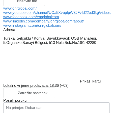
Nazovite me
www.cnrglobal.com/
www.youtube.com/channel/UCa5XvupIpW7JFvId22ed0kg/videos
www.facebook.com/cnrglobalcom
www.linkedin.com/company/cnrglobalcom/about/
www.instagram.com/cnrglobalcom/
Adresa
Turska, Selçuklu / Konya, Büyükkayacık OSB Mahallesi,
5.Organize Sanayi Bölgesi, 513 Nolu Sok.No:19/1 42280
Prikaži kartu
Lokalno vrijeme prodavaca: 18:36 (+03)
Zatražite sastanak
Pošalji poruku