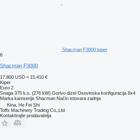
Shacman F3000 kiper
6
Shacman F3000
17.800 USD
≈ 15.410 €
Kiper
Euro 2
Snaga
375 k.s. (276 kW)
Gorivo
dizel
Osovinska konfiguracija
8x4
Marka karoserije
Shacman
Način istovara
zadnja
Kina, He Fei Shi
Toffs Machinery Trading Co.,Ltd
Kontaktirajte prodavatelja