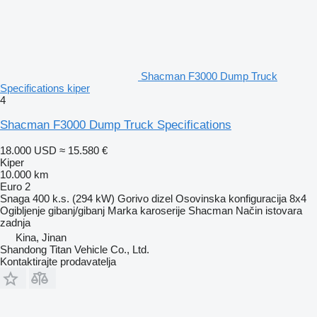
Shacman F3000 Dump Truck
Specifications kiper
4
Shacman F3000 Dump Truck Specifications
18.000 USD
≈ 15.580 €
Kiper
10.000 km
Euro 2
Snaga
400 k.s. (294 kW)
Gorivo
dizel
Osovinska konfiguracija
8x4
Ogibljenje
gibanj/gibanj
Marka karoserije
Shacman
Način istovara
zadnja
Kina, Jinan
Shandong Titan Vehicle Co., Ltd.
Kontaktirajte prodavatelja