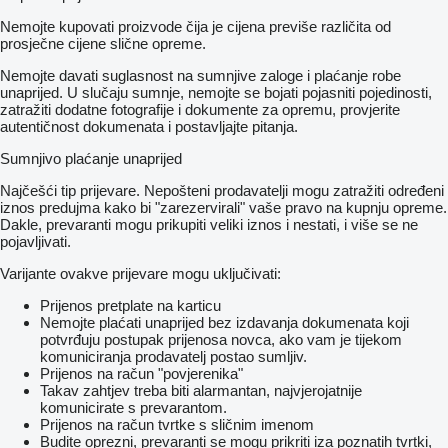
Nemojte kupovati proizvode čija je cijena previše različita od
prosječne cijene slične opreme.
Nemojte davati suglasnost na sumnjive zaloge i plaćanje robe
unaprijed. U slučaju sumnje, nemojte se bojati pojasniti pojedinosti,
zatražiti dodatne fotografije i dokumente za opremu, provjerite
autentičnost dokumenata i postavljajte pitanja.
Sumnjivo plaćanje unaprijed
Najčešći tip prijevare. Nepošteni prodavatelji mogu zatražiti određeni
iznos predujma kako bi "zarezervirali" vaše pravo na kupnju opreme.
Dakle, prevaranti mogu prikupiti veliki iznos i nestati, i više se ne
pojavljivati.
Varijante ovakve prijevare mogu uključivati:
Prijenos pretplate na karticu
Nemojte plaćati unaprijed bez izdavanja dokumenata koji
potvrđuju postupak prijenosa novca, ako vam je tijekom
komuniciranja prodavatelj postao sumljiv.
Prijenos na račun "povjerenika"
Takav zahtjev treba biti alarmantan, najvjerojatnije
komunicirate s prevarantom.
Prijenos na račun tvrtke s sličnim imenom
Budite oprezni, prevaranti se mogu prikriti iza poznatih tvrtki,