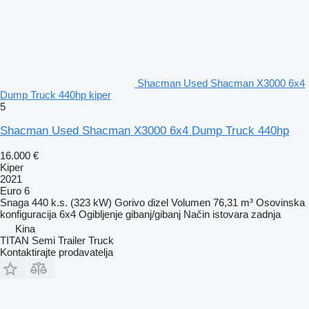
Shacman Used Shacman X3000 6x4
Dump Truck 440hp kiper
5
Shacman Used Shacman X3000 6x4 Dump Truck 440hp
16.000 €
Kiper
2021
Euro 6
Snaga
440 k.s. (323 kW)
Gorivo
dizel
Volumen
76,31 m³
Osovinska
konfiguracija
6x4
Ogibljenje
gibanj/gibanj
Način istovara
zadnja
Kina
TITAN Semi Trailer Truck
Kontaktirajte prodavatelja