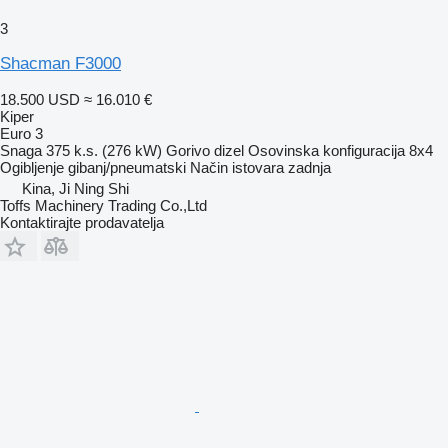
3
Shacman F3000
18.500 USD
≈ 16.010 €
Kiper
Euro 3
Snaga
375 k.s. (276 kW)
Gorivo
dizel
Osovinska konfiguracija
8x4
Ogibljenje
gibanj/pneumatski
Način istovara
zadnja
Kina, Ji Ning Shi
Toffs Machinery Trading Co.,Ltd
Kontaktirajte prodavatelja