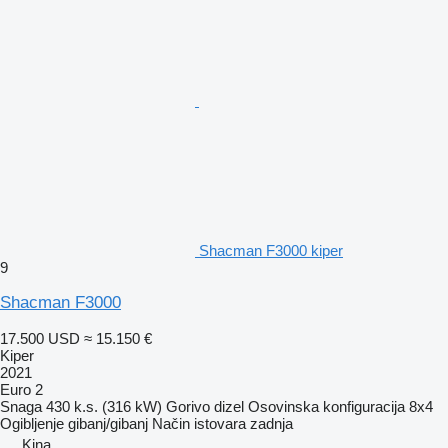
Shacman F3000 kiper
9
Shacman F3000
17.500 USD
≈ 15.150 €
Kiper
2021
Euro 2
Snaga
430 k.s. (316 kW)
Gorivo
dizel
Osovinska konfiguracija
8x4
Ogibljenje
gibanj/gibanj
Način istovara
zadnja
Kina