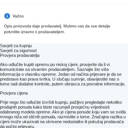
Važno
Opis proizvoda daje prodavatelj. Molimo vas da sve detalje
potvrdite izravno s prodavateljem.
Savjeti za kupnju
Savjeti za sigurnost
Provjera prodavatelja
Ako odlučite kupiti opremu po niskoj cijeni, provjerite da li vi
komunicirate sa stvarnim prodavateljem. Saznajte što više
informacija o vlasniku opreme. Jedan od načina prijevare je da se
predstave kao prava tvrtka. U slučaju sumnje, obavijestite nas o
tome radi dodatne kontrole, putem obrasca za povratne informacije.
Provjera cijena
Prije nego što odlučite izvršiti kupnju, pažljivo pregledajte nekoliko
prodajnih ponuda kako biste razumjeli prosječnu vrijednosti
odabranog modela opreme. Ako je cijena ponude koju vam se sviđa
mnogo niža od sličnih ponuda, razmislite o tome. Značajna razlika u
cijeni može ukazivati ​​na skrivene nedostatke ili pokušaj prodavača
da počini prijevaru.