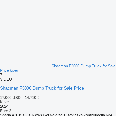
Shacman F3000 Dump Truck for Sale
Price kiper
7
VIDEO
Shacman F3000 Dump Truck for Sale Price
17.000 USD
≈ 14.710 €
Kiper
2024
Euro 2
Snaga
430 k.s. (316 kW)
Gorivo
dizel
Osovinska konfiguracija
6x4