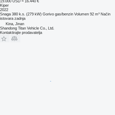
19.000 USD
≈ 16.440 €
Kiper
2022
Snaga
380 k.s. (279 kW)
Gorivo
gas/benzin
Volumen
92 m³
Način
istovara
zadnja
Kina, Jinan
Shandong Titan Vehicle Co., Ltd.
Kontaktirajte prodavatelja