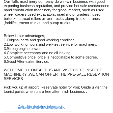
Our Toffs machinery company do win-win business with good
exporting business reputation, and provide hot sale used/second
hand construction machinery for global market, such as used
wheel loaders,used excavators, used motor graders , used
bulldozers ,road rollers ,mixer trucks ,dump trucks ,cranes
,forklifts ,tractor trucks ,and pump trucks .
Below is our advantages,
1.Original parts and good working condition.
2.Low working hours and well-test service for machinery.
3.Strong engine power.
4.Complete accessory and no oil leaking.
5.Competitive price ,price is negotiatable to some degree.
6.Good After-sales Service.
WELCOME U CONTACT US AND VISIT US TO INSPECT
MACHINERY ,WE CAN OFFER THE PRE-SALE RESEPTION
SERVICES
Pick you up at airport; Reservate hotel for you; Guide u visit the
tourist points when u are free after finish business .
Zatražite dodatne informacije