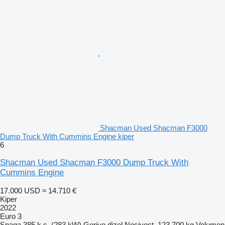
Shacman Used Shacman F3000
Dump Truck With Cummins Engine kiper
6
Shacman Used Shacman F3000 Dump Truck With
Cummins Engine
17.000 USD
≈ 14.710 €
Kiper
2022
Euro 3
Snaga
385 k.s. (283 kW)
Gorivo
dizel
Nosivost
123.700 kg
Volumen