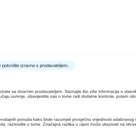
 potvrdite izravno s prodavateljem.
nicirate sa stvarnim prodavateljem. Saznajte što više informacija o vlas
lučaju sumnje, obavijestite nas o tome radi dodatne kontrole, putem ob
iko prodajnih ponuda kako biste razumjeli prosječnu vrijednosti odabran
, razmislite o tome. Značajna razlika u cijeni može ukazivati ​​na skri