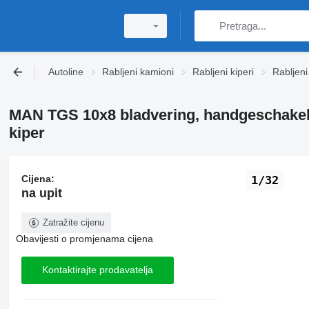
Autoline
Rabljeni kamioni
Rabljeni kiperi
Rabljeni
MAN TGS 10x8 bladvering, handgeschakel
kiper
Cijena:
1/32
na upit
Zatražite cijenu
Obavijesti o promjenama cijena
Kontaktirajte prodavatelja