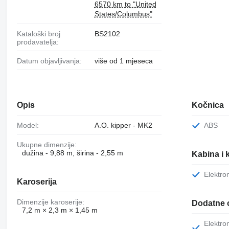
6570 km to "United
States/Columbus"
Kataloški broj
BS2102
prodavatelja:
Datum objavljivanja:
više od 1 mjeseca
Opis
Kočnica
Model:
A.O. kipper - MK2
ABS
Ukupne dimenzije:
dužina - 9,88 m, širina - 2,55 m
Kabina i 
Elektr
Karoserija
Dimenzije karoserije:
Dodatne 
7,2 m × 2,3 m × 1,45 m
Elektronsko