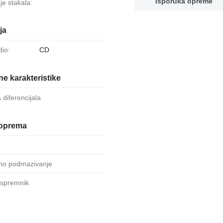
Isporuka opreme
je stakala:
ja
dio:
CD
e karakteristike
a diferencijala
oprema
alno podmazivanje
 spremnik