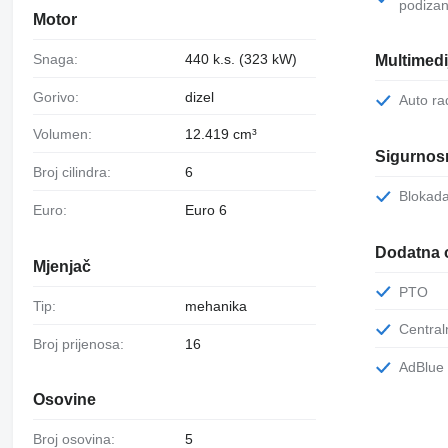
podizan
Motor
Snaga:
440 k.s. (323 kW)
Multimedi
Gorivo:
dizel
Auto ra
Volumen:
12.419 cm³
Sigurnosn
Broj cilindra:
6
Blokad
Euro:
Euro 6
Dodatna 
Mjenjač
PTO
Tip:
mehanika
Centr
Broj prijenosa:
16
AdBlue
Osovine
Broj osovina:
5