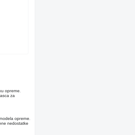
niku opreme.
rasca za
og modela opreme.
vene nedostatke