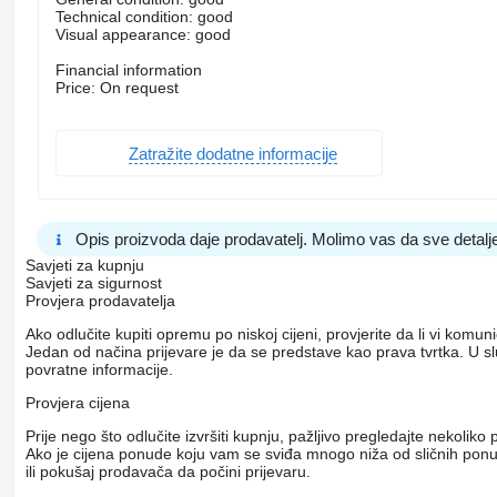
Technical condition: good
Visual appearance: good
Financial information
Price: On request
Zatražite dodatne informacije
Opis proizvoda daje prodavatelj. Molimo vas da sve detalje
Savjeti za kupnju
Savjeti za sigurnost
Provjera prodavatelja
Ako odlučite kupiti opremu po niskoj cijeni, provjerite da li vi komu
Jedan od načina prijevare je da se predstave kao prava tvrtka. U s
povratne informacije.
Provjera cijena
Prije nego što odlučite izvršiti kupnju, pažljivo pregledajte nekol
Ako je cijena ponude koju vam se sviđa mnogo niža od sličnih ponuda
ili pokušaj prodavača da počini prijevaru.