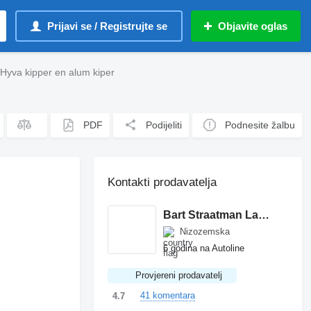
Prijavi se / Registrujte se
Objavite oglas
yva kipper en alum kiper
PDF
Podijeliti
Podnesite žalbu
Kontakti prodavatelja
Bart Straatman Landhorst
Nizozemska
6 godina na Autoline
Provjereni prodavatelj
41 komentara
4.7