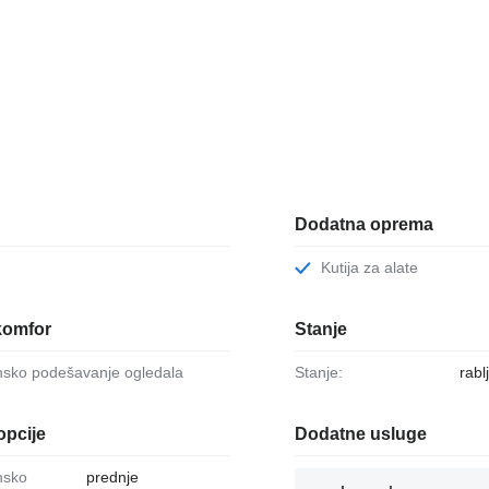
Dodatna oprema
Kutija za alate
komfor
Stanje
onsko podešavanje ogledala
Stanje:
rabl
opcije
Dodatne usluge
prednje