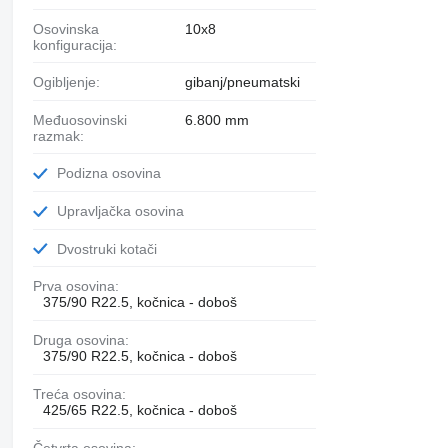
Osovinska
10x8
konfiguracija:
Ogibljenje:
gibanj/pneumatski
Međuosovinski
6.800 mm
razmak:
Podizna osovina
Upravljačka osovina
Dvostruki kotači
Prva osovina:
375/90 R22.5, kočnica - doboš
Druga osovina:
375/90 R22.5, kočnica - doboš
Treća osovina:
425/65 R22.5, kočnica - doboš
Četvrta osovina: