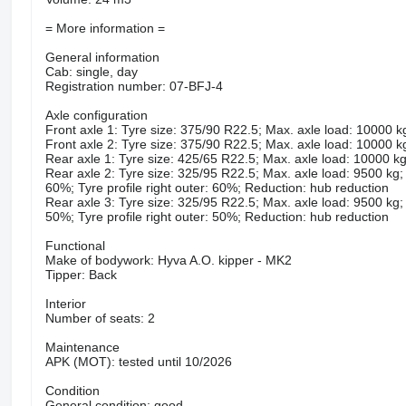
= More information =
General information
Cab: single, day
Registration number: 07-BFJ-4
Axle configuration
Front axle 1: Tyre size: 375/90 R22.5; Max. axle load: 10000 kg;
Front axle 2: Tyre size: 375/90 R22.5; Max. axle load: 10000 kg;
Rear axle 1: Tyre size: 425/65 R22.5; Max. axle load: 10000 kg; 
Rear axle 2: Tyre size: 325/95 R22.5; Max. axle load: 9500 kg; Tyr
60%; Tyre profile right outer: 60%; Reduction: hub reduction
Rear axle 3: Tyre size: 325/95 R22.5; Max. axle load: 9500 kg; Tyr
50%; Tyre profile right outer: 50%; Reduction: hub reduction
Functional
Make of bodywork: Hyva A.O. kipper - MK2
Tipper: Back
Interior
Number of seats: 2
Maintenance
APK (MOT): tested until 10/2026
Condition
General condition: good