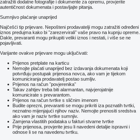
zatražiti dodatne fotografije i dokumente za opremu, provjerite
autentičnost dokumenata i postavljajte pitanja.
Sumnjivo plaćanje unaprijed
Najčešći tip prijevare. Nepošteni prodavatelji mogu zatražiti određeni
iznos predujma kako bi "zarezervirali" vaše pravo na kupnju opreme.
Dakle, prevaranti mogu prikupiti veliki iznos i nestati, i više se ne
pojavljivati.
Varijante ovakve prijevare mogu uključivati:
Prijenos pretplate na karticu
Nemojte plaćati unaprijed bez izdavanja dokumenata koji
potvrđuju postupak prijenosa novca, ako vam je tijekom
komuniciranja prodavatelj postao sumljiv.
Prijenos na račun "povjerenika"
Takav zahtjev treba biti alarmantan, najvjerojatnije
komunicirate s prevarantom.
Prijenos na račun tvrtke s sličnim imenom
Budite oprezni, prevaranti se mogu prikriti iza poznatih tvrtki,
neznatno mijenjajući njihov naziv. Nemojte prenositi sredstva
ako vam je naziv tvrtke sumnjiv.
Zamjena vlastitih podataka u fakturi stvarne tvrtke
Prije prijenosa, provjerite jesu li navedeni detaljie ispravni i
odnose li se na navedenu tvrtku.