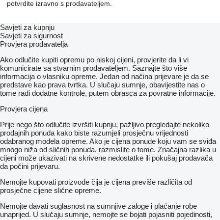
potvrdite izravno s prodavateljem.
Savjeti za kupnju
Savjeti za sigurnost
Provjera prodavatelja
Ako odlučite kupiti opremu po niskoj cijeni, provjerite da li vi
komunicirate sa stvarnim prodavateljem. Saznajte što više
informacija o vlasniku opreme. Jedan od načina prijevare je da se
predstave kao prava tvrtka. U slučaju sumnje, obavijestite nas o
tome radi dodatne kontrole, putem obrasca za povratne informacije.
Provjera cijena
Prije nego što odlučite izvršiti kupnju, pažljivo pregledajte nekoliko
prodajnih ponuda kako biste razumjeli prosječnu vrijednosti
odabranog modela opreme. Ako je cijena ponude koju vam se sviđa
mnogo niža od sličnih ponuda, razmislite o tome. Značajna razlika u
cijeni može ukazivati ​​na skrivene nedostatke ili pokušaj prodavača
da počini prijevaru.
Nemojte kupovati proizvode čija je cijena previše različita od
prosječne cijene slične opreme.
Nemojte davati suglasnost na sumnjive zaloge i plaćanje robe
unaprijed. U slučaju sumnje, nemojte se bojati pojasniti pojedinosti,