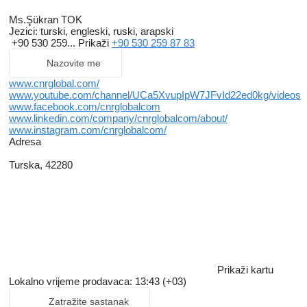
Ms.Şükran TOK
Jezici:
turski, engleski, ruski, arapski
+90 530 259...
Prikaži
+90 530 259 87 83
Nazovite me
www.cnrglobal.com/
www.youtube.com/channel/UCa5XvupIpW7JFvId22ed0kg/videos
www.facebook.com/cnrglobalcom
www.linkedin.com/company/cnrglobalcom/about/
www.instagram.com/cnrglobalcom/
Adresa
Turska, 42280
Prikaži kartu
Lokalno vrijeme prodavaca: 13:43 (+03)
Zatražite sastanak