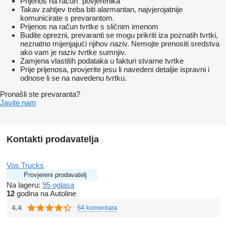
Prijenos na račun "povjerenika"
Takav zahtjev treba biti alarmantan, najvjerojatnije
komunicirate s prevarantom.
Prijenos na račun tvrtke s sličnim imenom
Budite oprezni, prevaranti se mogu prikriti iza poznatih tvrtki,
neznatno mijenjajući njihov naziv. Nemojte prenositi sredstva
ako vam je naziv tvrtke sumnjiv.
Zamjena vlastitih podataka u fakturi stvarne tvrtke
Prije prijenosa, provjerite jesu li navedeni detaljie ispravni i
odnose li se na navedenu tvrtku.
Pronašli ste prevaranta?
Javite nam
Kontakti prodavatelja
Vos Trucks
Provjereni prodavatelj
Na lageru:
95 oglasa
12
godina na Autoline
4.4
64 komentara