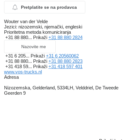
Pretplatite se na prodavca
Wouter van der Velde
Jezici:
nizozemski, njemački, engleski
Prioritetna metoda komuniciranja
+31 88 880...
Prikaži
+31 88 880 2824
Nazovite me
+31 6 205...
Prikaži
+31 6 20560062
+31 88 880...
Prikaži
+31 88 880 2823
+31 418 59...
Prikaži
+31 418 597 401
www.vos-trucks.nl
Adresa
Nizozemska, Gelderland, 5334LH, Velddriel, De Tweede
Geerden 9