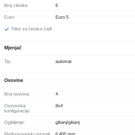
Broj cilindra:
6
Euro:
Euro 5
Filter za čestice čađi
Mjenjač
Tip:
automat
Osovine
Broj osovina:
4
Osovinska
8x4
konfiguracija:
Ogibljenje:
gibanj/gibanj
Međuosovinski razmak:
6.400 mm