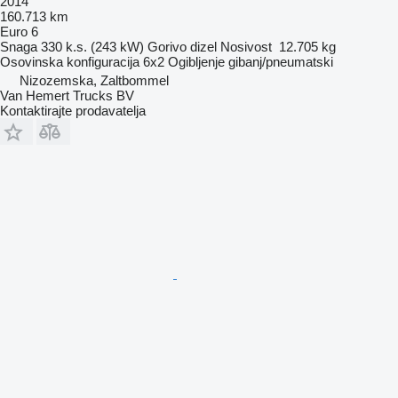
2014
160.713 km
Euro 6
Snaga
330 k.s. (243 kW)
Gorivo
dizel
Nosivost
12.705 kg
Osovinska konfiguracija
6x2
Ogibljenje
gibanj/pneumatski
Nizozemska, Zaltbommel
Van Hemert Trucks BV
Kontaktirajte prodavatelja