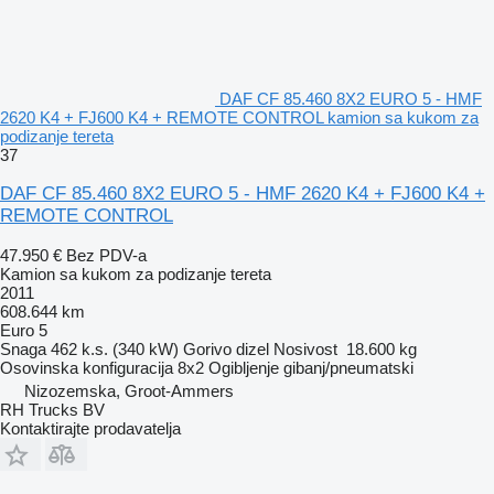
DAF CF 85.460 8X2 EURO 5 - HMF
2620 K4 + FJ600 K4 + REMOTE CONTROL kamion sa kukom za
podizanje tereta
37
DAF CF 85.460 8X2 EURO 5 - HMF 2620 K4 + FJ600 K4 +
REMOTE CONTROL
47.950 €
Bez PDV-a
Kamion sa kukom za podizanje tereta
2011
608.644 km
Euro 5
Snaga
462 k.s. (340 kW)
Gorivo
dizel
Nosivost
18.600 kg
Osovinska konfiguracija
8x2
Ogibljenje
gibanj/pneumatski
Nizozemska, Groot-Ammers
RH Trucks BV
Kontaktirajte prodavatelja