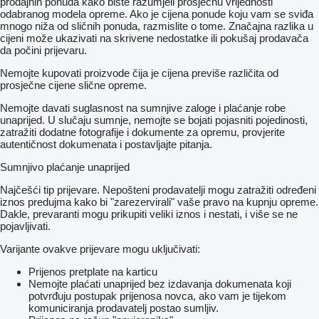
prodajnih ponuda kako biste razumjeli prosječnu vrijednosti
odabranog modela opreme. Ako je cijena ponude koju vam se sviđa
mnogo niža od sličnih ponuda, razmislite o tome. Značajna razlika u
cijeni može ukazivati ​​na skrivene nedostatke ili pokušaj prodavača
da počini prijevaru.
Nemojte kupovati proizvode čija je cijena previše različita od
prosječne cijene slične opreme.
Nemojte davati suglasnost na sumnjive zaloge i plaćanje robe
unaprijed. U slučaju sumnje, nemojte se bojati pojasniti pojedinosti,
zatražiti dodatne fotografije i dokumente za opremu, provjerite
autentičnost dokumenata i postavljajte pitanja.
Sumnjivo plaćanje unaprijed
Najčešći tip prijevare. Nepošteni prodavatelji mogu zatražiti određeni
iznos predujma kako bi "zarezervirali" vaše pravo na kupnju opreme.
Dakle, prevaranti mogu prikupiti veliki iznos i nestati, i više se ne
pojavljivati.
Varijante ovakve prijevare mogu uključivati:
Prijenos pretplate na karticu
Nemojte plaćati unaprijed bez izdavanja dokumenata koji
potvrđuju postupak prijenosa novca, ako vam je tijekom
komuniciranja prodavatelj postao sumljiv.