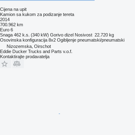
Cijena na upit
Kamion sa kukom za podizanje tereta
2014
700.962 km
Euro 6
Snaga
462 k.s. (340 kW)
Gorivo
dizel
Nosivost
22.720 kg
Osovinska konfiguracija
8x2
Ogibljenje
pneumatski/pneumatski
Nizozemska, Oirschot
Eddie Ducker Trucks and Parts v.o.f.
Kontaktirajte prodavatelja