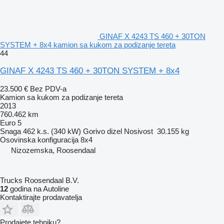
GINAF X 4243 TS 460 + 30TON
SYSTEM + 8x4 kamion sa kukom za podizanje tereta
44
GINAF X 4243 TS 460 + 30TON SYSTEM + 8x4
23.500 €
Bez PDV-a
Kamion sa kukom za podizanje tereta
2013
760.462 km
Euro 5
Snaga
462 k.s. (340 kW)
Gorivo
dizel
Nosivost
30.155 kg
Osovinska konfiguracija
8x4
Nizozemska, Roosendaal
Trucks Roosendaal B.V.
12
godina na Autoline
Kontaktirajte prodavatelja
Prodajete tehniku?