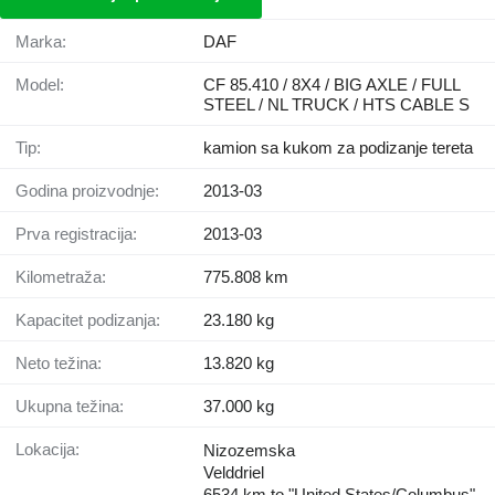
Marka:
DAF
Model:
CF 85.410 / 8X4 / BIG AXLE / FULL
STEEL / NL TRUCK / HTS CABLE S
Tip:
kamion sa kukom za podizanje tereta
Godina proizvodnje:
2013-03
Prva registracija:
2013-03
Kilometraža:
775.808 km
Kapacitet podizanja:
23.180 kg
Neto težina:
13.820 kg
Ukupna težina:
37.000 kg
Lokacija:
Nizozemska
Velddriel
6534 km to "United States/Columbus"