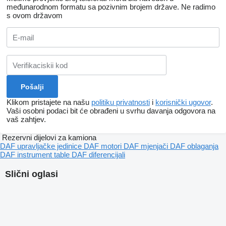
međunarodnom formatu sa pozivnim brojem države.
Ne radimo
s ovom državom
Klikom pristajete na našu
politiku privatnosti
i
korisnički ugovor
.
Vaši osobni podaci bit će obrađeni u svrhu davanja odgovora na
vaš zahtjev.
Rezervni dijelovi za kamiona
DAF upravljačke jedinice
DAF motori
DAF mjenjači
DAF oblaganja
DAF instrument table
DAF diferencijali
Slični oglasi