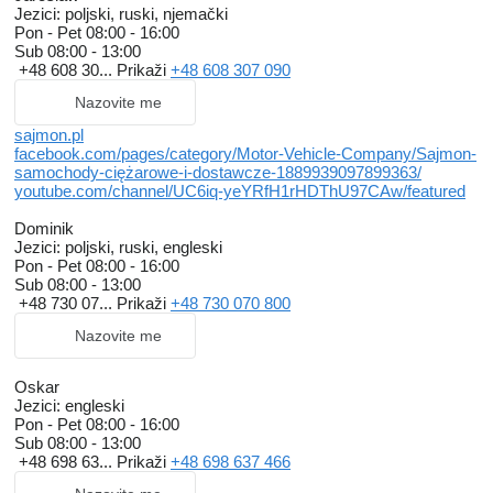
Jezici:
poljski, ruski, njemački
- sliding roof
Pon - Pet
08:00 - 16:00
- new tarpaulins
Sub
08:00 - 13:00
+48 608 30...
Prikaži
+48 608 307 090
+
Nazovite me
TRAILER:
- manufacturer Wielton
sajmon.pl
- first owner - Polish dealership
facebook.com/pages/category/Motor-Vehicle-Company/Sajmon-
- year of manufacture 2023
samochody-ciężarowe-i-dostawcze-1889939097899363/
- GVWR 18000 kg
youtube.com/channel/UC6iq-yeYRfH1rHDThU97CAw/featured
- Payload 13000 kg
- SAF axles
Dominik
- Aluminum front wall
Jezici:
poljski, ruski, engleski
- 5 toolboxes
Pon - Pet
08:00 - 16:00
- Disc brakes
Sub
08:00 - 13:00
- Tire size 265/70 R19.5
+48 730 07...
Prikaži
+48 730 070 800
TRAILER BODY:
Nazovite me
- Wielton body
- Year of manufacture 2023
Oskar
- XL certified
Jezici:
engleski
- Interior dimensions 775 cm/248 cm/300 cm
Pon - Pet
08:00 - 16:00
- Adjustable and fixed two-height lifting roof (+5 cm)
Sub
08:00 - 13:00
- Sliding roof
+48 698 63...
Prikaži
+48 698 637 466
- New tarpaulins
- Galvanized frame