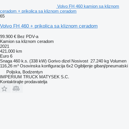
Volvo FH 460 kamion sa kliznom
ceradom + prikolica sa kliznom ceradom
65
Volvo FH 460 + prikolica sa kliznom ceradom
99.900 €
Bez PDV-a
Kamion sa kliznom ceradom
2021
421.000 km
Euro 6
Snaga
460 k.s. (338 kW)
Gorivo
dizel
Nosivost
27.240 kg
Volumen
116,26 m³
Osovinska konfiguracija
6x2
Ogibljenje
gibanj/pneumatski
Poljska, Bodzentyn
IMPERIUM TRUCK MATYSEK S.C.
Kontaktirajte prodavatelja