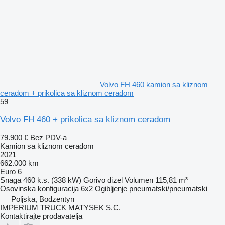
Volvo FH 460 kamion sa kliznom
ceradom + prikolica sa kliznom ceradom
59
Volvo FH 460 + prikolica sa kliznom ceradom
79.900 €
Bez PDV-a
Kamion sa kliznom ceradom
2021
662.000 km
Euro 6
Snaga
460 k.s. (338 kW)
Gorivo
dizel
Volumen
115,81 m³
Osovinska konfiguracija
6x2
Ogibljenje
pneumatski/pneumatski
Poljska, Bodzentyn
IMPERIUM TRUCK MATYSEK S.C.
Kontaktirajte prodavatelja