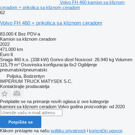
Volvo FH 460 kamion sa kliznom
ceradom + prikolica sa kliznom ceradom
62
Volvo FH 460 + prikolica sa kliznom ceradom
83.000 €
Bez PDV-a
Kamion sa kliznom ceradom
2022
471.000 km
Euro 6
Snaga
460 k.s. (338 kW)
Gorivo
dizel
Nosivost
26.940 kg
Volumen
115,79 m³
Osovinska konfiguracija
6x2
Ogibljenje
pneumatski/pneumatski
Poljska, Bodzentyn
IMPERIUM TRUCK MATYSEK S.C.
Kontaktirajte prodavatelja
Pretplatite se na primanje novih oglasa iz ove kategorije
kamioni sa kliznom ceradom
Volvo
godina proizvodnje: od 2020
Potpišite se
Klikom pristajete na našu
politiku privatnosti
i
korisnički ugovor
.