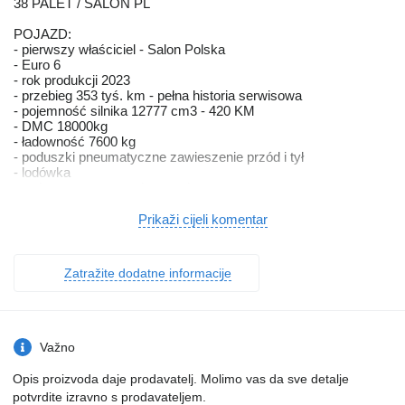
38 PALET / SALON PL
POJAZD:
- pierwszy właściciel - Salon Polska
- Euro 6
- rok produkcji 2023
- przebieg 353 tyś. km - pełna historia serwisowa
- pojemność silnika 12777 cm3 - 420 KM
- DMC 18000kg
- ładowność 7600 kg
- poduszki pneumatyczne zawieszenie przód i tył
- lodówka
- webasto - ogrzewanie postojowe
- klimatyzacja
- opcja wykrywania pasa ruchu
Prikaži cijeli komentar
- opcja hamowania przed zderzeniem
- nawigacja TOMTOM Truck
- wyświetlacze (tablety)
Zatražite dodatne informacije
- narożna kamera pasażera (przód), wyświetlana na tabletach
- dwa zbiorniki paliwa (2x500L)
ZABUDOWA POJAZDU:
- producent Wielton
Važno
- rok produkcji 2023
- certyfikat XL
Opis proizvoda daje prodavatelj. Molimo vas da sve detalje
- wymiary zabudowy wewnątrz 775 cm/248 cm/300 cm
potvrdite izravno s prodavateljem.
- podnoszony dach z regulacją i ustawieniem stałym na dwóch