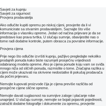
wysokościach
- suwany dach
Savjeti za kupnju
- nowe plandeki
Savjeti za sigurnost
Provjera prodavatelja
+
Ako odlučite kupiti opremu po niskoj cijeni, provjerite da li vi
PRZYCZEPA:
komunicirate sa stvarnim prodavateljem. Saznajte što više
- producent Wielton
informacija o vlasniku opreme. Jedan od načina prijevare je da se
- pierwszy właściciel - Salon Polska
predstave kao prava tvrtka. U slučaju sumnje, obavijestite nas o
- rok produkcji 2023
tome radi dodatne kontrole, putem obrasca za povratne informacije.
- DMC 18000 kg
- ładowność 13000 kg
Provjera cijena
- osie SAF
- przednia ściana aluminiowa
Prije nego što odlučite izvršiti kupnju, pažljivo pregledajte nekoliko
- 5 skrzynek narzędziowych
prodajnih ponuda kako biste razumjeli prosječnu vrijednosti
- hamulce tarczowe
odabranog modela opreme. Ako je cijena ponude koju vam se sviđa
- rozmiar opon 265/70 R19.5
mnogo niža od sličnih ponuda, razmislite o tome. Značajna razlika u
cijeni može ukazivati ​​na skrivene nedostatke ili pokušaj prodavača
ZABUDOWA PRZYCZEPY:
da počini prijevaru.
- zabudowa firmy Wielton
Nemojte kupovati proizvode čija je cijena previše različita od
- rok produkcji 2023
prosječne cijene slične opreme.
- certyfikat XL
- wymiary zabudowy wewnątrz 775 cm/248 cm/300 cm
Nemojte davati suglasnost na sumnjive zaloge i plaćanje robe
- podnoszony dach z regulacją i ustawieniem stałym na dwóch
unaprijed. U slučaju sumnje, nemojte se bojati pojasniti pojedinosti,
wysokościach (+5cm)
zatražiti dodatne fotografije i dokumente za opremu, provjerite
- suwany dach