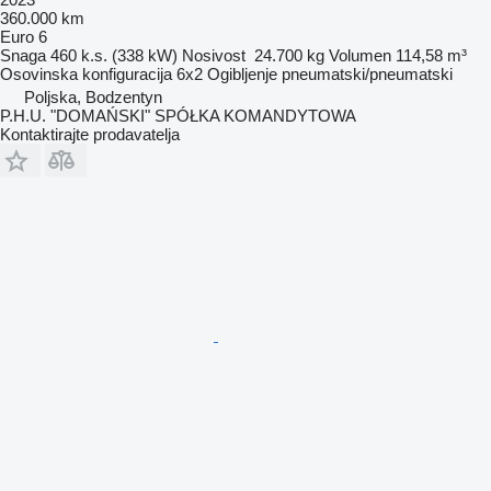
360.000 km
Euro 6
Snaga
460 k.s. (338 kW)
Nosivost
24.700 kg
Volumen
114,58 m³
Osovinska konfiguracija
6x2
Ogibljenje
pneumatski/pneumatski
Poljska, Bodzentyn
P.H.U. "DOMAŃSKI" SPÓŁKA KOMANDYTOWA
Kontaktirajte prodavatelja