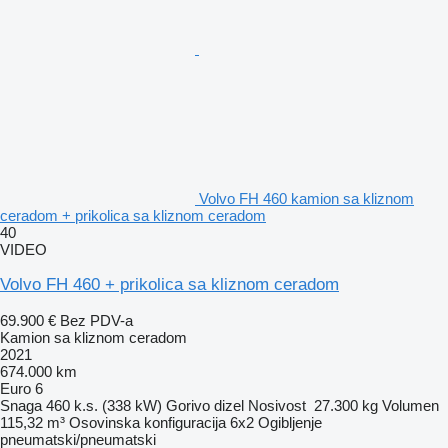
Volvo FH 460 kamion sa kliznom
ceradom + prikolica sa kliznom ceradom
40
VIDEO
Volvo FH 460 + prikolica sa kliznom ceradom
69.900 €
Bez PDV-a
Kamion sa kliznom ceradom
2021
674.000 km
Euro 6
Snaga
460 k.s. (338 kW)
Gorivo
dizel
Nosivost
27.300 kg
Volumen
115,32 m³
Osovinska konfiguracija
6x2
Ogibljenje
pneumatski/pneumatski