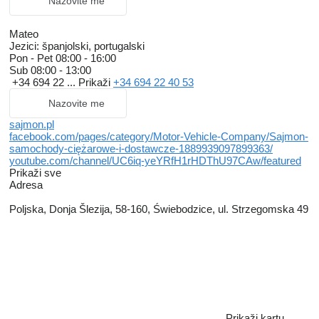
Nazovite me
Mateo
Jezici:
španjolski, portugalski
Pon - Pet
08:00 - 16:00
Sub
08:00 - 13:00
+34 694 22 ...
Prikaži
+34 694 22 40 53
Nazovite me
sajmon.pl
facebook.com/pages/category/Motor-Vehicle-Company/Sajmon-
samochody-ciężarowe-i-dostawcze-1889939097899363/
youtube.com/channel/UC6iq-yeYRfH1rHDThU97CAw/featured
Prikaži sve
Adresa
Poljska, Donja Šlezija, 58-160, Świebodzice, ul. Strzegomska 49
Prikaži kartu