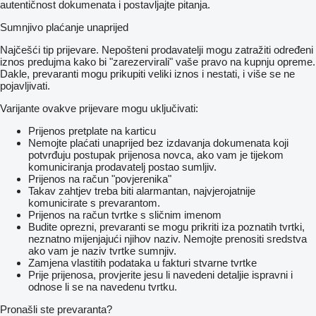
autentičnost dokumenata i postavljajte pitanja.
- nowe plandeki
- ocynkowana rama
Sumnjivo plaćanje unaprijed
Zestaw bardzo zadbany - stan techniczny i wizualny bardzo
Najčešći tip prijevare. Nepošteni prodavatelji mogu zatražiti određeni
dobry.
iznos predujma kako bi "zarezervirali" vaše pravo na kupnju opreme.
Dakle, prevaranti mogu prikupiti veliki iznos i nestati, i više se ne
Pomagamy uzyskać leasing i kredyt na najlepszych
pojavljivati.
warunkach!
- Uproszczone procedury i minimum formalności
Varijante ovakve prijevare mogu uključivati:
- Atrakcyjne warunki finansowania dopasowane do Twoich
potrzeb
Prijenos pretplate na karticu
- Szybka decyzja i realizacja nawet w 3–4 dni
Nemojte plaćati unaprijed bez izdavanja dokumenata koji
- Wygodna obsługa z dojazdem do Klienta
potvrđuju postupak prijenosa novca, ako vam je tijekom
- Indywidualne podejście i wsparcie na każdym etapie
komuniciranja prodavatelj postao sumljiv.
Prijenos na račun "povjerenika"
Sprawdź naszą ofertę i skontaktuj się jeszcze dziś
Takav zahtjev treba biti alarmantan, najvjerojatnije
komunicirate s prevarantom.
Niniejsze ogłoszenie jest wyłącznie informacją handlową i nie
Prijenos na račun tvrtke s sličnim imenom
stanowi oferty w myśl art. 66.
Budite oprezni, prevaranti se mogu prikriti iza poznatih tvrtki,
§ 1. Kodeksu Cywilnego. Sprzedający nie odpowiada za
neznatno mijenjajući njihov naziv. Nemojte prenositi sredstva
ewentualne błędy lub nieaktualność ogłoszenia.
ako vam je naziv tvrtke sumnjiv.
Zamjena vlastitih podataka u fakturi stvarne tvrtke
- - - - - - - - - - - - - - - - - - - - - - - - - - - - - - - - - - - - - - - - - - - - - -
Prije prijenosa, provjerite jesu li navedeni detaljie ispravni i
- - - - - - -
odnose li se na navedenu tvrtku.
English translation:
Pronašli ste prevaranta?