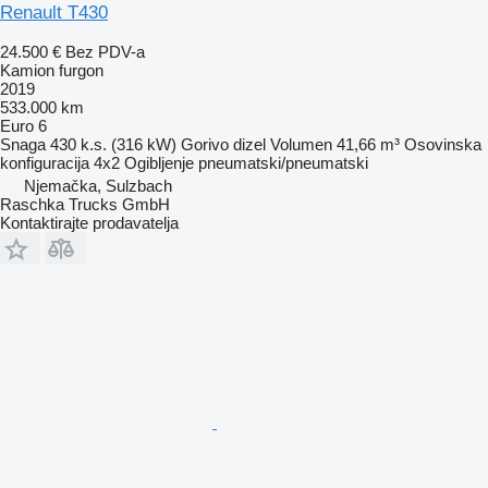
Renault T430
24.500 €
Bez PDV-a
Kamion furgon
2019
533.000 km
Euro 6
Snaga
430 k.s. (316 kW)
Gorivo
dizel
Volumen
41,66 m³
Osovinska
konfiguracija
4x2
Ogibljenje
pneumatski/pneumatski
Njemačka, Sulzbach
Raschka Trucks GmbH
Kontaktirajte prodavatelja