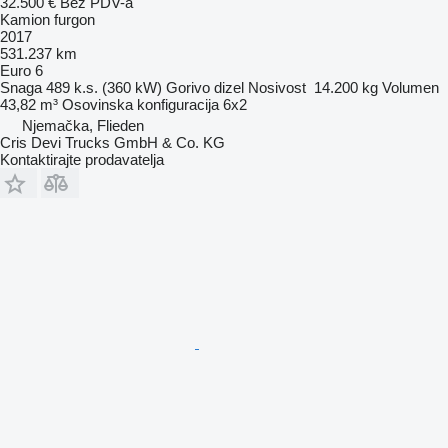
32.500 €
Bez PDV-a
Kamion furgon
2017
531.237 km
Euro 6
Snaga
489 k.s. (360 kW)
Gorivo
dizel
Nosivost
14.200 kg
Volumen
43,82 m³
Osovinska konfiguracija
6x2
Njemačka, Flieden
Cris Devi Trucks GmbH & Co. KG
Kontaktirajte prodavatelja