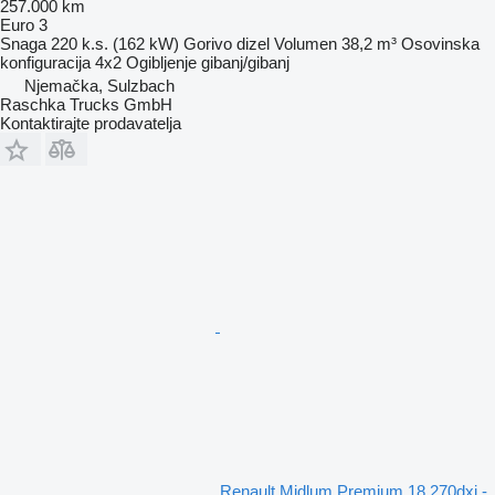
257.000 km
Euro 3
Snaga
220 k.s. (162 kW)
Gorivo
dizel
Volumen
38,2 m³
Osovinska
konfiguracija
4x2
Ogibljenje
gibanj/gibanj
Njemačka, Sulzbach
Raschka Trucks GmbH
Kontaktirajte prodavatelja
Renault Midlum Premium 18.270dxi -