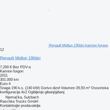
Renault Midlun 190dxi kamion furgon
12
Renault Midlun 190dxi
7.200 €
Bez PDV-a
Kamion furgon
2011
301.000 km
Euro 4
Snaga
190 k.s. (140 kW)
Gorivo
dizel
Volumen
39,93 m³
Osovinska
konfiguracija
4x2
Ogibljenje
gibanj/gibanj
Njemačka, Sulzbach
Raschka Trucks GmbH
Kontaktirajte prodavatelja