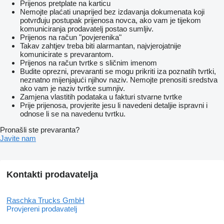
Prijenos pretplate na karticu
Nemojte plaćati unaprijed bez izdavanja dokumenata koji
potvrđuju postupak prijenosa novca, ako vam je tijekom
komuniciranja prodavatelj postao sumljiv.
Prijenos na račun "povjerenika"
Takav zahtjev treba biti alarmantan, najvjerojatnije
komunicirate s prevarantom.
Prijenos na račun tvrtke s sličnim imenom
Budite oprezni, prevaranti se mogu prikriti iza poznatih tvrtki,
neznatno mijenjajući njihov naziv. Nemojte prenositi sredstva
ako vam je naziv tvrtke sumnjiv.
Zamjena vlastitih podataka u fakturi stvarne tvrtke
Prije prijenosa, provjerite jesu li navedeni detaljie ispravni i
odnose li se na navedenu tvrtku.
Pronašli ste prevaranta?
Javite nam
Kontakti prodavatelja
Raschka Trucks GmbH
Provjereni prodavatelj