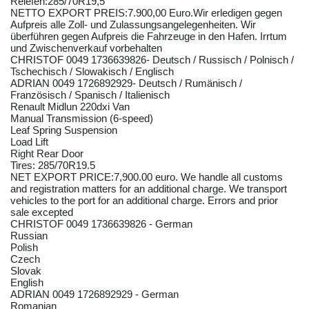
Reiefen:285/70R19,5
NETTO EXPORT PREIS:7.900,00 Euro.Wir erledigen gegen
Aufpreis alle Zoll- und Zulassungsangelegenheiten. Wir
überführen gegen Aufpreis die Fahrzeuge in den Hafen. Irrtum
und Zwischenverkauf vorbehalten
CHRISTOF 0049 1736639826- Deutsch / Russisch / Polnisch /
Tschechisch / Slowakisch / Englisch
ADRIAN 0049 1726892929- Deutsch / Rumänisch /
Französisch / Spanisch / Italienisch
Renault Midlun 220dxi Van
Manual Transmission (6-speed)
Leaf Spring Suspension
Load Lift
Right Rear Door
Tires: 285/70R19.5
NET EXPORT PRICE:7,900.00 euro. We handle all customs
and registration matters for an additional charge. We transport
vehicles to the port for an additional charge. Errors and prior
sale excepted
CHRISTOF 0049 1736639826 - German
Russian
Polish
Czech
Slovak
English
ADRIAN 0049 1726892929 - German
Romanian