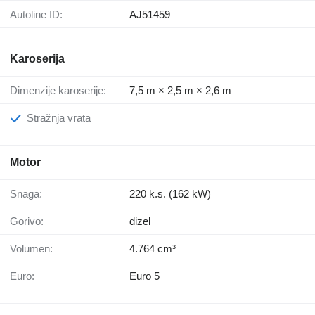
Autoline ID:
AJ51459
Karoserija
Dimenzije karoserije:
7,5 m × 2,5 m × 2,6 m
Stražnja vrata
Motor
Snaga:
220 k.s. (162 kW)
Gorivo:
dizel
Volumen:
4.764 cm³
Euro:
Euro 5