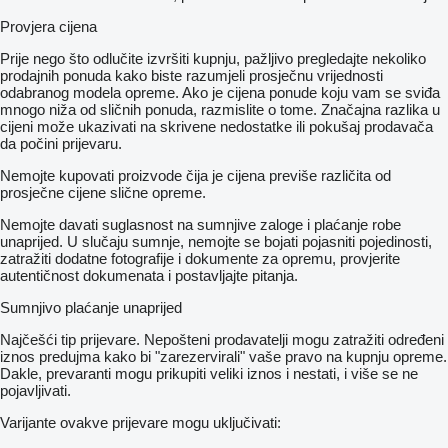
Provjera cijena
Prije nego što odlučite izvršiti kupnju, pažljivo pregledajte nekoliko
prodajnih ponuda kako biste razumjeli prosječnu vrijednosti
odabranog modela opreme. Ako je cijena ponude koju vam se sviđa
mnogo niža od sličnih ponuda, razmislite o tome. Značajna razlika u
cijeni može ukazivati ​​na skrivene nedostatke ili pokušaj prodavača
da počini prijevaru.
Nemojte kupovati proizvode čija je cijena previše različita od
prosječne cijene slične opreme.
Nemojte davati suglasnost na sumnjive zaloge i plaćanje robe
unaprijed. U slučaju sumnje, nemojte se bojati pojasniti pojedinosti,
zatražiti dodatne fotografije i dokumente za opremu, provjerite
autentičnost dokumenata i postavljajte pitanja.
Sumnjivo plaćanje unaprijed
Najčešći tip prijevare. Nepošteni prodavatelji mogu zatražiti određeni
iznos predujma kako bi "zarezervirali" vaše pravo na kupnju opreme.
Dakle, prevaranti mogu prikupiti veliki iznos i nestati, i više se ne
pojavljivati.
Varijante ovakve prijevare mogu uključivati: