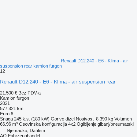
Renault D12.240 - E6 - Klima - air
suspension rear kamion furgon
12
Renault D12.240 - E6 - Klima - air suspension rear
21.500 €
Bez PDV-a
Kamion furgon
2021
577.321 km
Euro 6
Snaga
245 k.s. (180 kW)
Gorivo
dizel
Nosivost
8.390 kg
Volumen
66,96 m³
Osovinska konfiguracija
4x2
Ogibljenje
gibanj/pneumatski
Njemačka, Dahlem
AO Fahrzeughandel