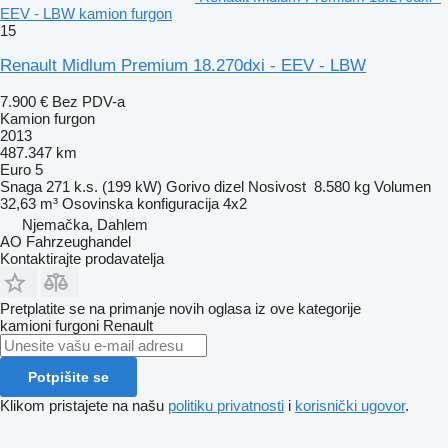
EEV - LBW kamion furgon
15
Renault Midlum Premium 18.270dxi - EEV - LBW
7.900 €
Bez PDV-a
Kamion furgon
2013
487.347 km
Euro 5
Snaga
271 k.s. (199 kW)
Gorivo
dizel
Nosivost
8.580 kg
Volumen
32,63 m³
Osovinska konfiguracija
4x2
Njemačka, Dahlem
AO Fahrzeughandel
Kontaktirajte prodavatelja
Pretplatite se na primanje novih oglasa iz ove kategorije
kamioni furgoni
Renault
Potpišite se
Klikom pristajete na našu
politiku privatnosti
i
korisnički ugovor
.