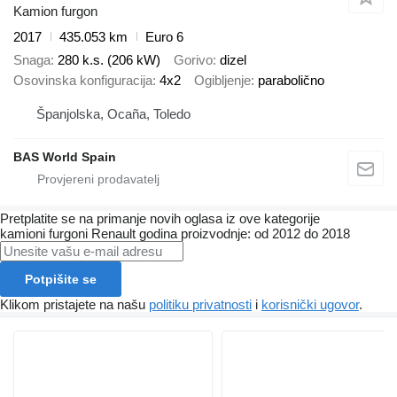
Kamion furgon
2017
435.053 km
Euro 6
Snaga
280 k.s. (206 kW)
Gorivo
dizel
Osovinska konfiguracija
4x2
Ogibljenje
parabolično
Španjolska, Ocaña, Toledo
BAS World Spain
Pretplatite se na primanje novih oglasa iz ove kategorije
kamioni furgoni
Renault
godina proizvodnje: od 2012 do 2018
Potpišite se
Klikom pristajete na našu
politiku privatnosti
i
korisnički ugovor
.