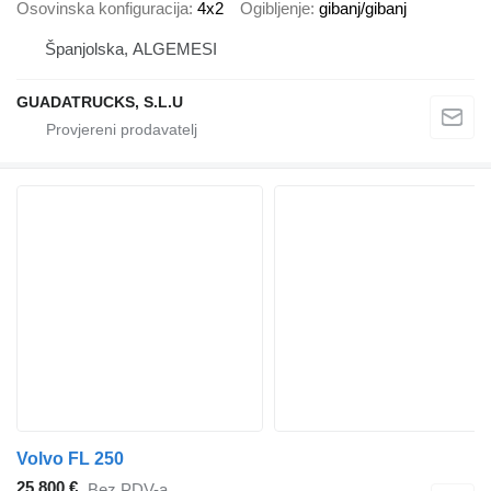
Osovinska konfiguracija
4x2
Ogibljenje
gibanj/gibanj
Španjolska, ALGEMESI
GUADATRUCKS, S.L.U
Volvo FL 250
25.800 €
Bez PDV-a