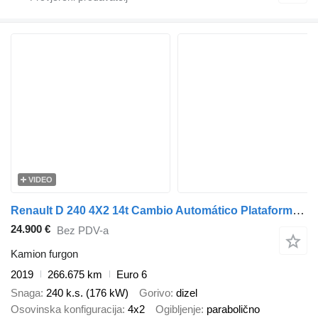
VIDEO
Renault D 240 4X2 14t Cambio Automático Plataforma Elevadora Euro 6
24.900 €
Bez PDV-a
Kamion furgon
2019
266.675 km
Euro 6
Snaga
240 k.s. (176 kW)
Gorivo
dizel
Osovinska konfiguracija
4x2
Ogibljenje
parabolično