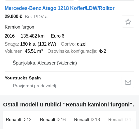
Mercedes-Benz Atego 1218 Koffer/LDW/Rolltor
29.800 €
Bez PDV-a
Kamion furgon
2016
135.482 km
Euro 6
Snaga
180 k.s. (132 kW)
Gorivo
dizel
Volumen
45,51 m³
Osovinska konfiguracija
4x2
Španjolska, Alcasser (Valencia)
Yourtrucks Spain
Ostali modeli u rublici "Renault kamioni furgoni".
Renault D 12
Renault D 16
Renault D 18
Renault D 19