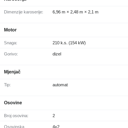
Dimenzije karoserije:
6,96 m × 2,48 m × 2,1 m
Motor
Snaga:
210 k.s. (154 kW)
Gorivo:
dizel
Mjenjač
Tip:
automat
Osovine
Broj osovina:
2
Osovinska
4x2