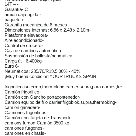
14T – -
Garantía- C
amión caja rígida -
paquetero-
Garantía mecánica de 6 meses-
Dimensiones internas: 6,96 x 2,48 x 2,10m-
Plataforma elevadora-
Aire acondicionado-
Control de crucero-
Caja de cambios automática-
Suspensión de ballesta/neumática-
Carga útil: 6.400kg-
Euro 6-
Neumáticos: 285/70/R19.5 90% - 40%
¡Muy buena condición!YOURTRUCKS SPAIN
--------
frigorifico,isotermo,thermoking,carrier supra,para carnes,frc--
Camión frigorifico-
Camión con Gancho portacontenedor-
Camion equipo de frio carrier,frigoblok,supra,thermoking-
camion ganadero-
Camiónes frigorificos-
Camión con Tarjeta de Transporte--
camions furgon-Camión 3500 kg-
camiones furgones-
camiones en chasis-