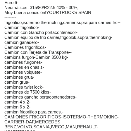
Euro 6-
Neumáticos: 315/80/R22.5 40% - 30%¡
Muy buena condición!YOURTRUCKS SPAIN
--------
frigorifico,isotermo,thermoking,carrier supra,para carnes,frc--
Camión frigorifico-
Camión con Gancho portacontenedor-
Camion equipo de frio carrier,frigoblok,supra,thermoking-
camion ganadero-
Camiónes frigorificos-
Camión con Tarjeta de Transporte--
camions furgon-Camión 3500 kg-
camiones furgones-
camiones en chasis-
camiones volquete-
camiones grua-
camion grua-
camiones twist lock-
camiones de 7500 kilos-
camiones gancho portacontenedores-
camion 4 x 2-
camion 6 x 2-
camion frigorifico para carnes.-
CAMIONES FRIGORIFICOS-ISOTERMO-THERMOKING-
CARRIER-DAF,MERCEDES
BENZ,VOLVO,SCANIA,IVECO,MAN,RENAULT-