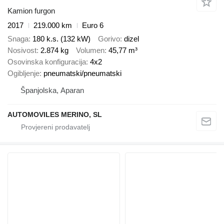
Kamion furgon
2017
219.000 km
Euro 6
Snaga
180 k.s. (132 kW)
Gorivo
dizel
Nosivost
2.874 kg
Volumen
45,77 m³
Osovinska konfiguracija
4x2
Ogibljenje
pneumatski/pneumatski
Španjolska, Aparan
AUTOMOVILES MERINO, SL