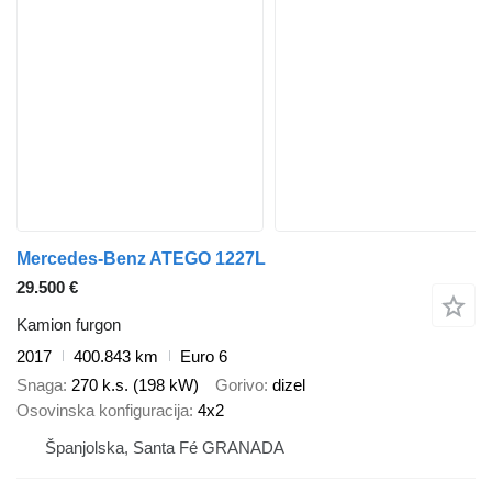
Mercedes-Benz ATEGO 1227L
29.500 €
Kamion furgon
2017
400.843 km
Euro 6
Snaga
270 k.s. (198 kW)
Gorivo
dizel
Osovinska konfiguracija
4x2
Španjolska, Santa Fé GRANADA