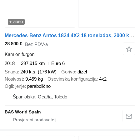
VIDEO
Mercedes-Benz Antos 1824 4X2 18 toneladas, 2000 kg, plataforma trasera, aire a
28.800 €
Bez PDV-a
Kamion furgon
2018
397.915 km
Euro 6
Snaga
240 k.s. (176 kW)
Gorivo
dizel
Nosivost
9.459 kg
Osovinska konfiguracija
4x2
Ogibljenje
parabolično
Španjolska, Ocaña, Toledo
BAS World Spain