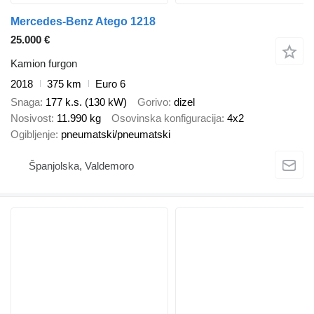
Mercedes-Benz Atego 1218
25.000 €
Kamion furgon
2018
375 km
Euro 6
Snaga
177 k.s. (130 kW)
Gorivo
dizel
Nosivost
11.990 kg
Osovinska konfiguracija
4x2
Ogibljenje
pneumatski/pneumatski
Španjolska, Valdemoro