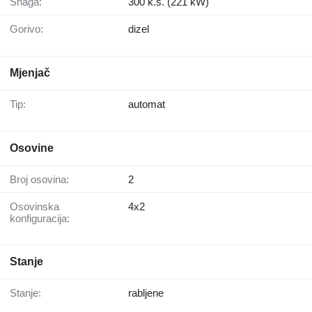
Snaga:
300 k.s. (221 kW)
Gorivo:
dizel
Mjenjač
Tip:
automat
Osovine
Broj osovina:
2
Osovinska
4x2
konfiguracija:
Stanje
Stanje:
rabljene