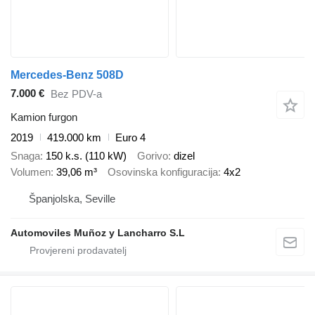
Mercedes-Benz 508D
7.000 €
Bez PDV-a
Kamion furgon
2019
419.000 km
Euro 4
Snaga
150 k.s. (110 kW)
Gorivo
dizel
Volumen
39,06 m³
Osovinska konfiguracija
4x2
Španjolska, Seville
Automoviles Muñoz y Lancharro S.L