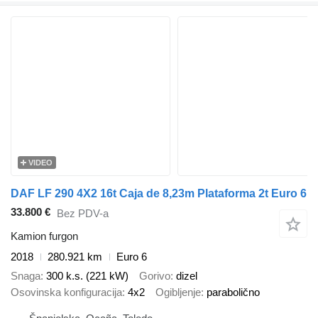
VIDEO
DAF LF 290 4X2 16t Caja de 8,23m Plataforma 2t Euro 6
33.800 €
Bez PDV-a
Kamion furgon
2018
280.921 km
Euro 6
Snaga
300 k.s. (221 kW)
Gorivo
dizel
Osovinska konfiguracija
4x2
Ogibljenje
parabolično