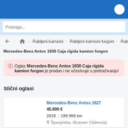
Rabljeni kamioni
Rabljeni kamioni furgoni
Rab
Mercedes-Benz Antos 1830 Caja rígida kamion furgon
Oglas
Mercedes-Benz Antos 1830 Caja rígida
kamion furgon
je prodan i ne učestvuje u pretraživanju!
Slični oglasi
Mercedes-Benz Antos 1827
45.800 €
2018
199.968 km
Španjolska, Alcasser (Valencia)