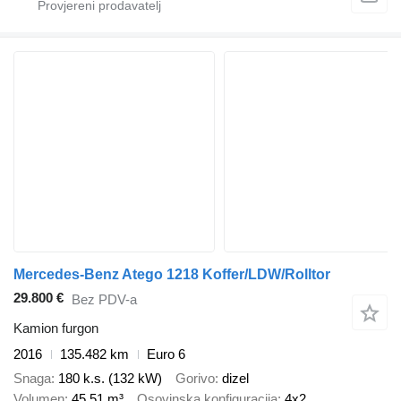
Mercedes-Benz Atego 1218 Koffer/LDW/Rolltor
29.800 €
Bez PDV-a
Kamion furgon
2016
135.482 km
Euro 6
Snaga
180 k.s. (132 kW)
Gorivo
dizel
Volumen
45,51 m³
Osovinska konfiguracija
4x2