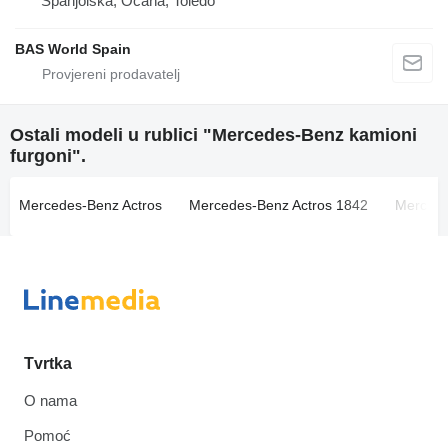
Španjolska, Ocaña, Toledo
BAS World Spain
Ostali modeli u rublici "Mercedes-Benz kamioni
furgoni".
Mercedes-Benz Actros
Mercedes-Benz Actros 1842
Mercede
Tvrtka
O nama
Pomoć