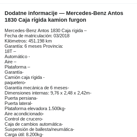
Dodatne informacije — Mercedes-Benz Antos
1830 Caja rígida kamion furgon
Mercedes-Benz Antos 1830 Caja rígida –
Fecha de matriculación: 03/2018
Kilómetros: 451.198 km
Garantía: 6 meses Provincia:
18T –
Automático -
Aire –
Plataforma –
Garantía-
Camión caja rígida -
paquetero-
Garantía mecánica de 6 meses-
Dimensiones internas: 9,76 x 2,48 x 2,42m-
Puerta persiana-
Puerta lateral-
Plataforma elevadora 1.500kg-
Aire acondicionado-
Control de crucero-
Caja de cambios automática-
Suspensión de ballesta/neumática-
Carga útil: 8.200kg-