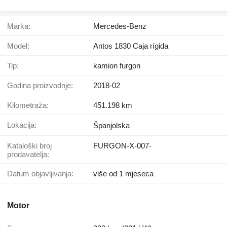
Marka:
Mercedes-Benz
Model:
Antos 1830 Caja rígida
Tip:
kamion furgon
Godina proizvodnje:
2018-02
Kilometraža:
451.198 km
Lokacija:
Španjolska
Kataloški broj
FURGON-X-007-
prodavatelja:
Datum objavljivanja:
više od 1 mjeseca
Motor