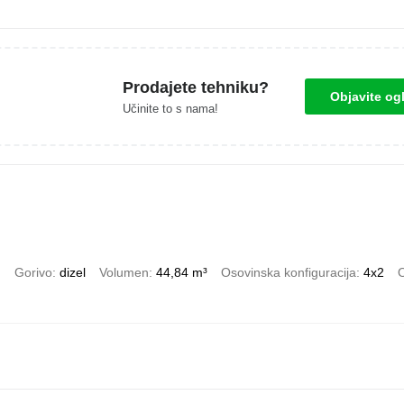
Prodajete tehniku?
Objavite og
Učinite to s nama!
)
Gorivo
dizel
Volumen
44,84 m³
Osovinska konfiguracija
4x2
O