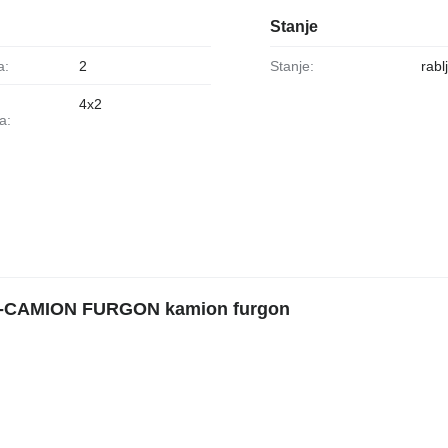
Stanje
a:
2
Stanje:
rabl
4x2
a:
T -CAMION FURGON kamion furgon