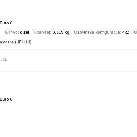
Euro 6
)
Gorivo
dizel
Nosivost
3.355 kg
Osovinska konfiguracija
4x2
O
Campana (HELLIN)
. U.
Euro 6