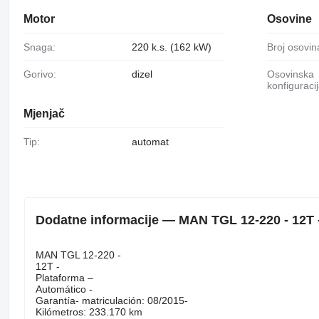
Motor
Osovine
Snaga:
220 k.s. (162 kW)
Broj osovin
Gorivo:
dizel
Osovinska
konfiguracij
Mjenjač
Tip:
automat
Dodatne informacije — MAN TGL 12-220 - 12
MAN TGL 12-220 -
12T -
Plataforma –
Automático -
Garantía- matriculación: 08/2015-
Kilómetros: 233.170 km