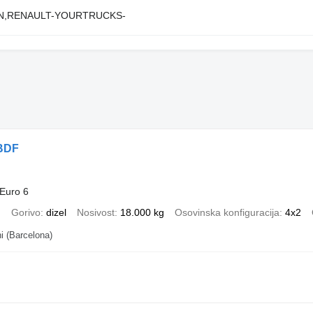
AN,RENAULT-YOURTRUCKS-
BDF
Euro 6
)
Gorivo
dizel
Nosivost
18.000 kg
Osovinska konfiguracija
4x2
i (Barcelona)