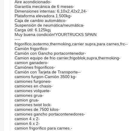
Aire acondicionado-
Garantía mecánica de 6 meses-
Dimensiones internas: 6,10x2,42x2,24-
Plataforma elevadora 1.500kg-
Caja de cambio automático-
Suspensión de neumática/neumática-
Carga útil: 6.125kg¡
Muy buena condición!YOURTRUCKS SPAIN
----
frigorifico,isotermo,thermoking,carrier supra,para carnes,frc--
Camión frigorifico-
Camión con Gancho portacontenedor-
Camion equipo de frio carrier,frigoblok,supra,thermoking-
camion ganadero-
Camiónes frigorificos-
Camión con Tarjeta de Transporte--
camions furgon-Camión 3500 kg-
camiones furgones-
camiones en chasis-
camiones volquete-
camiones grua-
camion grua-
camiones twist lock-
camiones de 7500 kilos-
camiones gancho portacontenedores-
camion 4 x 2-
camion 6 x 2-
camion frigorifico para carnes.-