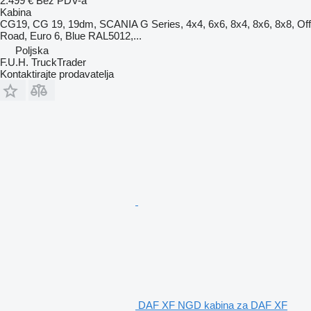
2.499 €
Bez PDV-a
Kabina
CG19, CG 19, 19dm, SCANIA G Series, 4x4, 6x6, 8x4, 8x6, 8x8, Off
Road, Euro 6, Blue RAL5012,...
Poljska
F.U.H. TruckTrader
Kontaktirajte prodavatelja
DAF XF NGD kabina za DAF XF