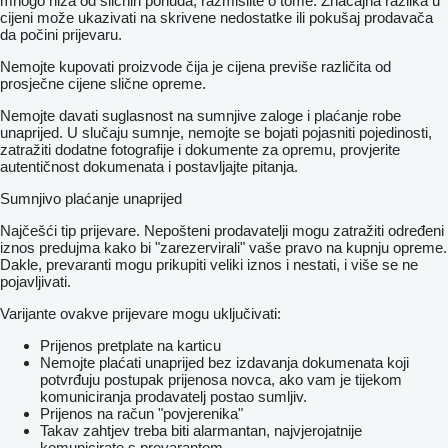
mnogo niža od sličnih ponuda, razmislite o tome. Značajna razlika u
cijeni može ukazivati ​​na skrivene nedostatke ili pokušaj prodavača
da počini prijevaru.
Nemojte kupovati proizvode čija je cijena previše različita od
prosječne cijene slične opreme.
Nemojte davati suglasnost na sumnjive zaloge i plaćanje robe
unaprijed. U slučaju sumnje, nemojte se bojati pojasniti pojedinosti,
zatražiti dodatne fotografije i dokumente za opremu, provjerite
autentičnost dokumenata i postavljajte pitanja.
Sumnjivo plaćanje unaprijed
Najčešći tip prijevare. Nepošteni prodavatelji mogu zatražiti određeni
iznos predujma kako bi "zarezervirali" vaše pravo na kupnju opreme.
Dakle, prevaranti mogu prikupiti veliki iznos i nestati, i više se ne
pojavljivati.
Varijante ovakve prijevare mogu uključivati:
Prijenos pretplate na karticu
Nemojte plaćati unaprijed bez izdavanja dokumenata koji
potvrđuju postupak prijenosa novca, ako vam je tijekom
komuniciranja prodavatelj postao sumljiv.
Prijenos na račun "povjerenika"
Takav zahtjev treba biti alarmantan, najvjerojatnije
komunicirate s prevarantom.