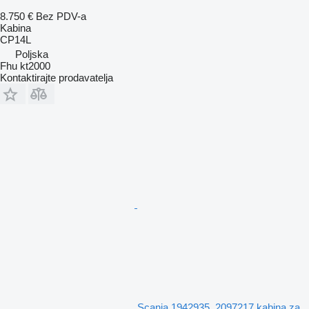
8.750 €
Bez PDV-a
Kabina
CP14L
Poljska
Fhu kt2000
Kontaktirajte prodavatelja
Scania 1942935, 2097217 kabina za