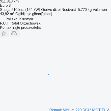
911.813 km
Euro 3
Snaga
210 k.s. (154 kW)
Gorivo
dizel
Nosivost
5.770 kg
Volumen
43,82 m³
Ogibljenje
gibanj/gibanj
Poljska, Kruszyn
P.U.H Rafał Orzechowski
Kontaktirajte prodavatelja
Renault Midlum 220 DCi * MOT TUV