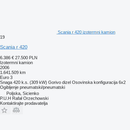
Scania r 420 izotermni kamion
19
Scania r 420
6.386 €
27.500 PLN
Izotermni kamion
2006
1.641.509 km
Euro 3
Snaga
420 k.s. (309 kW)
Gorivo
dizel
Osovinska konfiguracija
6x2
Ogibljenje
pneumatski/pneumatski
Poljska, Sicienko
P.U.H Rafał Orzechowski
Kontaktirajte prodavatelja