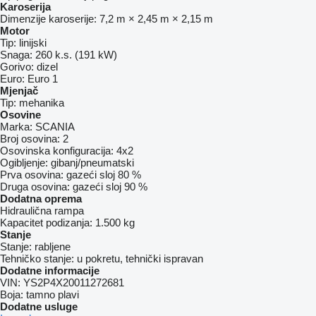
Karoserija
Dimenzije karoserije:
7,2 m × 2,45 m × 2,15 m
Motor
Tip:
linijski
Snaga:
260 k.s. (191 kW)
Gorivo:
dizel
Euro:
Euro 1
Mjenjač
Tip:
mehanika
Osovine
Marka:
SCANIA
Broj osovina:
2
Osovinska konfiguracija:
4x2
Ogibljenje:
gibanj/pneumatski
Prva osovina:
gazeći sloj 80 %
Druga osovina:
gazeći sloj 90 %
Dodatna oprema
Hidraulična rampa
Kapacitet podizanja:
1.500 kg
Stanje
Stanje:
rabljene
Tehničko stanje:
u pokretu, tehnički ispravan
Dodatne informacije
VIN:
YS2P4X20011272681
Boja:
tamno plavi
Dodatne usluge