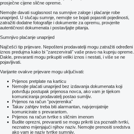
prosječne cijene slične opreme.
Nemojte davati suglasnost na sumnjive zaloge i plaćanje robe
unaprijed. U slučaju sumnje, nemojte se bojati pojasniti pojedinosti,
zatražiti dodatne fotografije i dokumente za opremu, provjerite
autentičnost dokumenata i postavljajte pitanja.
Sumnjivo plaćanje unaprijed
Najčešći tip prijevare. Nepošteni prodavatelji mogu zatražiti određeni
iznos predujma kako bi "zarezervirali" vaše pravo na kupnju opreme.
Dakle, prevaranti mogu prikupiti veliki iznos i nestati, i više se ne
pojavljivati.
Varijante ovakve prijevare mogu uključivati:
Prijenos pretplate na karticu
Nemojte plaćati unaprijed bez izdavanja dokumenata koji
potvrđuju postupak prijenosa novca, ako vam je tijekom
komuniciranja prodavatelj postao sumljiv.
Prijenos na račun "povjerenika"
Takav zahtjev treba biti alarmantan, najvjerojatnije
komunicirate s prevarantom.
Prijenos na račun tvrtke s sličnim imenom
Budite oprezni, prevaranti se mogu prikriti iza poznatih tvrtki,
neznatno mijenjajući njihov naziv. Nemojte prenositi sredstva
ako vam je naziv tvrtke sumnjiv.