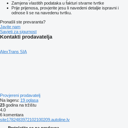
Zamjena vlastitih podataka u fakturi stvarne tvrtke
Prije prijenosa, provjerite jesu li navedeni detaljie ispravni i
odnose li se na navedenu tvrtku.
Pronašli ste prevaranta?
Javite nam
Savjeti za sigurnost
Kontakti prodavatelja
AlexTrans SIA
Provjereni prodavatelj
Na lageru:
19 oglasa
23
godina na tržištu
4.0
6 komentara
site1782483972102100209.autoline.lv
Pretplatite se na prodavca