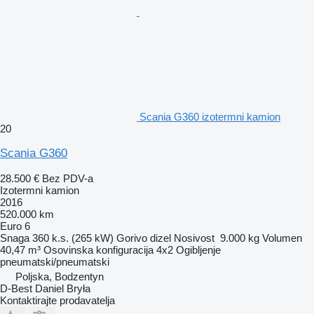
Scania G360 izotermni kamion
20
Scania G360
28.500 €
Bez PDV-a
Izotermni kamion
2016
520.000 km
Euro 6
Snaga
360 k.s. (265 kW)
Gorivo
dizel
Nosivost
9.000 kg
Volumen
40,47 m³
Osovinska konfiguracija
4x2
Ogibljenje
pneumatski/pneumatski
Poljska, Bodzentyn
D-Best Daniel Bryła
Kontaktirajte prodavatelja