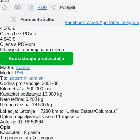
1/18
PDF
Podijeliti
Podnesite žalbu
Facebook
WhatsApp
Viber
Telegram
4.000 €
Cijena bez PDV-a
4.840 €
Cijena s PDV-om
Obavijesti o promjenama cijena
Kontaktirajte prodavatelja
Marka:
Scania
Model:
P94
Tip:
izotermni kamion
Godina proizvodnje:
2001-06
Kilometraža:
900.000 km
Kapacitet podizanja:
10.300 kg
Neto težina:
9.200 kg
Ukupna težina:
19.500 kg
Lokacija:
Letonija
7280 km to "United States/Columbus"
Datum objavljivanja:
više od 1 mjeseca
Autoline ID:
RF50994
Opis
Kapacitet:
18 paleta
Tip pogona:
stražnji pogon