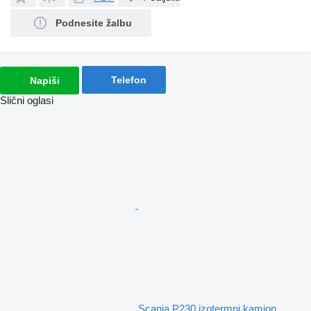
Podnesite žalbu
Telefon
Napiši
Slični oglasi
Scania P230 izotermni kamion