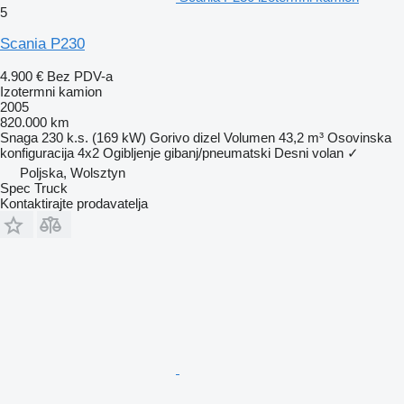
5
Scania P230
4.900 €
Bez PDV-a
Izotermni kamion
2005
820.000 km
Snaga
230 k.s. (169 kW)
Gorivo
dizel
Volumen
43,2 m³
Osovinska
konfiguracija
4x2
Ogibljenje
gibanj/pneumatski
Desni volan
✓
Poljska, Wolsztyn
Spec Truck
Kontaktirajte prodavatelja