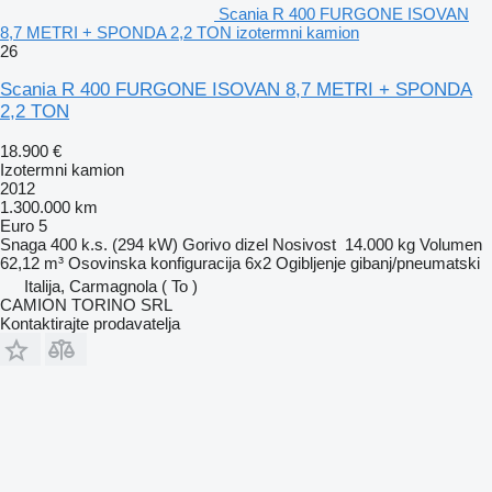
Scania R 400 FURGONE ISOVAN
8,7 METRI + SPONDA 2,2 TON izotermni kamion
26
Scania R 400 FURGONE ISOVAN 8,7 METRI + SPONDA
2,2 TON
18.900 €
Izotermni kamion
2012
1.300.000 km
Euro 5
Snaga
400 k.s. (294 kW)
Gorivo
dizel
Nosivost
14.000 kg
Volumen
62,12 m³
Osovinska konfiguracija
6x2
Ogibljenje
gibanj/pneumatski
Italija, Carmagnola ( To )
CAMION TORINO SRL
Kontaktirajte prodavatelja