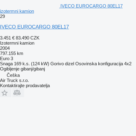
IVECO EUROCARGO 80EL17
izotermni kamion
29
IVECO EUROCARGO 80EL17
3.451 €
83.490 CZK
Izotermni kamion
2004
797.155 km
Euro 3
Snaga
169 k.s. (124 kW)
Gorivo
dizel
Osovinska konfiguracija
4x2
Ogibljenje
gibanj/gibanj
Češka
Air Truck s.r.o.
Kontaktirajte prodavatelja