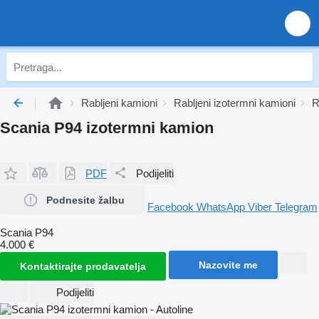
Rabljeni kamioni
Rabljeni izotermni kamioni
R
Scania P94 izotermni kamion
PDF
Podijeliti
Podnesite žalbu
Facebook
WhatsApp
Viber
Telegram
Scania P94
4.000 €
Nazovite me
Kontaktirajte prodavatelja
Podijeliti