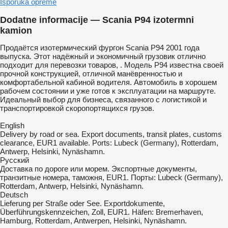
Isporuka opreme
Dodatne informacije — Scania P94 izotermni
kamion
Продаётся изотермический фургон Scania P94 2001 года
выпуска. Этот надёжный и экономичный грузовик отлично
подходит для перевозки товаров, . Модель P94 известна своей
прочной конструкцией, отличной манёвренностью и
комфортабельной кабиной водителя. Автомобиль в хорошем
рабочем состоянии и уже готов к эксплуатации на маршруте.
Идеальный выбор для бизнеса, связанного с логистикой и
транспортировкой скоропортящихся грузов.
English
Delivery by road or sea. Export documents, transit plates, customs
clearance, EUR1 available. Ports: Lubeck (Germany), Rotterdam,
Antwerp, Helsinki, Nynäshamn.
Русский
Доставка по дороге или морем. Экспортные документы,
транзитные номера, таможня, EUR1. Порты: Lubeck (Germany),
Rotterdam, Antwerp, Helsinki, Nynäshamn.
Deutsch
Lieferung per Straße oder See. Exportdokumente,
Überführungskennzeichen, Zoll, EUR1. Häfen: Bremerhaven,
Hamburg, Rotterdam, Antwerpen, Helsinki, Nynäshamn.