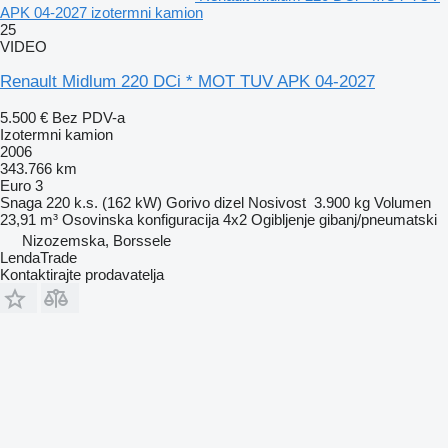
APK 04-2027 izotermni kamion
25
VIDEO
Renault Midlum 220 DCi * MOT TUV APK 04-2027
5.500 €
Bez PDV-a
Izotermni kamion
2006
343.766 km
Euro 3
Snaga
220 k.s. (162 kW)
Gorivo
dizel
Nosivost
3.900 kg
Volumen
23,91 m³
Osovinska konfiguracija
4x2
Ogibljenje
gibanj/pneumatski
Nizozemska, Borssele
LendaTrade
Kontaktirajte prodavatelja