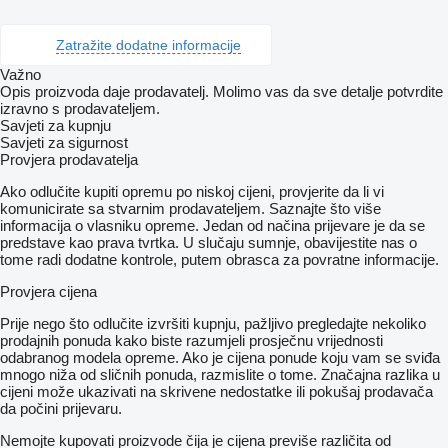
Zatražite dodatne informacije
Važno
Opis proizvoda daje prodavatelj. Molimo vas da sve detalje potvrdite
izravno s prodavateljem.
Savjeti za kupnju
Savjeti za sigurnost
Provjera prodavatelja
Ako odlučite kupiti opremu po niskoj cijeni, provjerite da li vi
komunicirate sa stvarnim prodavateljem. Saznajte što više
informacija o vlasniku opreme. Jedan od načina prijevare je da se
predstave kao prava tvrtka. U slučaju sumnje, obavijestite nas o
tome radi dodatne kontrole, putem obrasca za povratne informacije.
Provjera cijena
Prije nego što odlučite izvršiti kupnju, pažljivo pregledajte nekoliko
prodajnih ponuda kako biste razumjeli prosječnu vrijednosti
odabranog modela opreme. Ako je cijena ponude koju vam se sviđa
mnogo niža od sličnih ponuda, razmislite o tome. Značajna razlika u
cijeni može ukazivati ​​na skrivene nedostatke ili pokušaj prodavača
da počini prijevaru.
Nemojte kupovati proizvode čija je cijena previše različita od