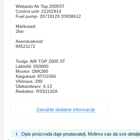
Webasto Air Top 2000ST
Control unit- 21202914
Fuel pump- 20719129 20938612
Märkused:
2kw
Asenduskood:
84521172
Tootja: AIR TOP 2000 ST
Läbisõit: 650000
Mootor: D8K280
Käigukast: ATO1056
Võimsus: 280
Ülekandearv: 4,13
Reduktor: RSS1132A
Zatražite dodatne informacije
Opis proizvoda daje prodavatelj. Molimo vas da sve detalje