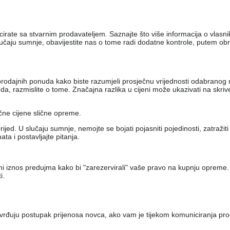
nicirate sa stvarnim prodavateljem. Saznajte što više informacija o vlas
lučaju sumnje, obavijestite nas o tome radi dodatne kontrole, putem ob
iko prodajnih ponuda kako biste razumjeli prosječnu vrijednosti odabran
, razmislite o tome. Značajna razlika u cijeni može ukazivati ​​na skri
ečne cijene slične opreme.
jed. U slučaju sumnje, nemojte se bojati pojasniti pojedinosti, zatražit
a i postavljajte pitanja.
eni iznos predujma kako bi "zarezervirali" vaše pravo na kupnju opreme.
i.
vrđuju postupak prijenosa novca, ako vam je tijekom komuniciranja pro