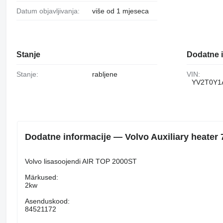
Datum objavljivanja:
više od 1 mjeseca
Stanje
Dodatne i
Stanje:
rabljene
VIN:
YV2T0Y1
Dodatne informacije — Volvo Auxiliary heater 
Volvo lisasoojendi AIR TOP 2000ST
Märkused:
2kw
Asenduskood:
84521172