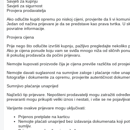
Savjeti za kupnju
Savjeti za sigurnost
Provjera prodavatelja
Ako odlučite kupiti opremu po niskoj cijeni, provjerite da li vi komu
Jedan od načina prijevare je da se predstave kao prava tvrtka. U s
povratne informacije.
Provjera cijena
Prije nego što odlučite izvršiti kupnju, pažljivo pregledajte nekol
Ako je cijena ponude koju vam se sviđa mnogo niža od sličnih ponuda
ili pokušaj prodavača da počini prijevaru.
Nemojte kupovati proizvode čija je cijena previše različita od prosj
Nemojte davati suglasnost na sumnjive zaloge i plaćanje robe unapri
fotografije i dokumente za opremu, provjerite autentičnost dokumenat
Sumnjivo plaćanje unaprijed
Najčešći tip prijevare. Nepošteni prodavatelji mogu zatražiti određ
prevaranti mogu prikupiti veliki iznos i nestati, i više se ne pojavljivat
Varijante ovakve prijevare mogu uključivati:
Prijenos pretplate na karticu
Nemojte plaćati unaprijed bez izdavanja dokumenata koji pot
sumljiv.