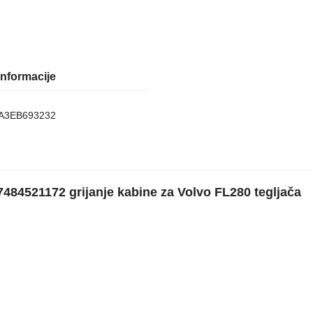
nformacije
A3EB693232
7484521172 grijanje kabine za Volvo FL280 tegljača