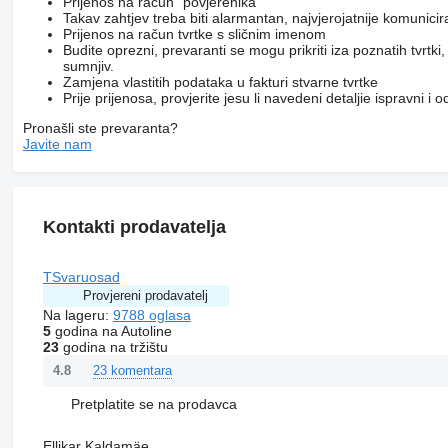
Prijenos na račun "povjerenika"
Takav zahtjev treba biti alarmantan, najvjerojatnije komunici
Prijenos na račun tvrtke s sličnim imenom
Budite oprezni, prevaranti se mogu prikriti iza poznatih tvrtk
sumnjiv.
Zamjena vlastitih podataka u fakturi stvarne tvrtke
Prije prijenosa, provjerite jesu li navedeni detaljie ispravni i
Pronašli ste prevaranta?
Javite nam
Kontakti prodavatelja
TSvaruosad
Provjereni prodavatelj
Na lageru:
9788 oglasa
5
godina na Autoline
23
godina na tržištu
23 komentara
4.8
Pretplatite se na prodavca
Ellikar Kaldamäe