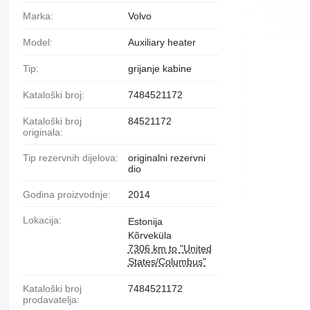
Marka:
Volvo
Model:
Auxiliary heater
Tip:
grijanje kabine
Kataloški broj:
7484521172
Kataloški broj
84521172
originala:
Tip rezervnih dijelova:
originalni rezervni
dio
Godina proizvodnje:
2014
Lokacija:
Estonija
Kõrveküla
7306 km to "United
States/Columbus"
Kataloški broj
7484521172
prodavatelja: