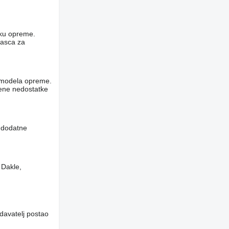
niku opreme.
rasca za
og modela opreme.
vene nedostatke
i dodatne
 Dakle,
davatelj postao