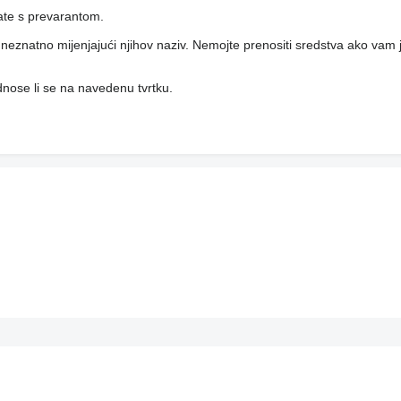
rate s prevarantom.
i, neznatno mijenjajući njihov naziv. Nemojte prenositi sredstva ako vam j
 odnose li se na navedenu tvrtku.