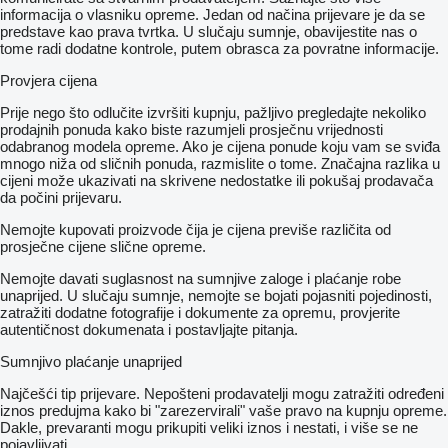
informacija o vlasniku opreme. Jedan od načina prijevare je da se
predstave kao prava tvrtka. U slučaju sumnje, obavijestite nas o
tome radi dodatne kontrole, putem obrasca za povratne informacije.
Provjera cijena
Prije nego što odlučite izvršiti kupnju, pažljivo pregledajte nekoliko
prodajnih ponuda kako biste razumjeli prosječnu vrijednosti
odabranog modela opreme. Ako je cijena ponude koju vam se sviđa
mnogo niža od sličnih ponuda, razmislite o tome. Značajna razlika u
cijeni može ukazivati ​​na skrivene nedostatke ili pokušaj prodavača
da počini prijevaru.
Nemojte kupovati proizvode čija je cijena previše različita od
prosječne cijene slične opreme.
Nemojte davati suglasnost na sumnjive zaloge i plaćanje robe
unaprijed. U slučaju sumnje, nemojte se bojati pojasniti pojedinosti,
zatražiti dodatne fotografije i dokumente za opremu, provjerite
autentičnost dokumenata i postavljajte pitanja.
Sumnjivo plaćanje unaprijed
Najčešći tip prijevare. Nepošteni prodavatelji mogu zatražiti određeni
iznos predujma kako bi "zarezervirali" vaše pravo na kupnju opreme.
Dakle, prevaranti mogu prikupiti veliki iznos i nestati, i više se ne
pojavljivati.