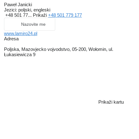
Paweł Janicki
Jezici:
poljski, engleski
+48 501 77...
Prikaži
+48 501 779 177
Nazovite me
www.lamiro24.pl
Adresa
Poljska, Mazovjecko vojvodstvo, 05-200, Wołomin, ul.
Łukasiewicza 9
Prikaži kartu