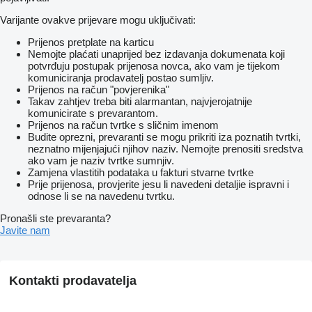
Varijante ovakve prijevare mogu uključivati:
Prijenos pretplate na karticu
Nemojte plaćati unaprijed bez izdavanja dokumenata koji
potvrđuju postupak prijenosa novca, ako vam je tijekom
komuniciranja prodavatelj postao sumljiv.
Prijenos na račun "povjerenika"
Takav zahtjev treba biti alarmantan, najvjerojatnije
komunicirate s prevarantom.
Prijenos na račun tvrtke s sličnim imenom
Budite oprezni, prevaranti se mogu prikriti iza poznatih tvrtki,
neznatno mijenjajući njihov naziv. Nemojte prenositi sredstva
ako vam je naziv tvrtke sumnjiv.
Zamjena vlastitih podataka u fakturi stvarne tvrtke
Prije prijenosa, provjerite jesu li navedeni detaljie ispravni i
odnose li se na navedenu tvrtku.
Pronašli ste prevaranta?
Javite nam
Kontakti prodavatelja