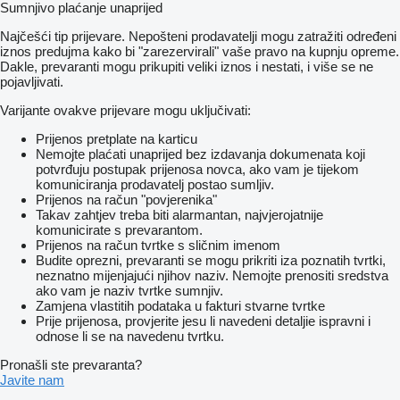
Sumnjivo plaćanje unaprijed
Najčešći tip prijevare. Nepošteni prodavatelji mogu zatražiti određeni
iznos predujma kako bi "zarezervirali" vaše pravo na kupnju opreme.
Dakle, prevaranti mogu prikupiti veliki iznos i nestati, i više se ne
pojavljivati.
Varijante ovakve prijevare mogu uključivati:
Prijenos pretplate na karticu
Nemojte plaćati unaprijed bez izdavanja dokumenata koji
potvrđuju postupak prijenosa novca, ako vam je tijekom
komuniciranja prodavatelj postao sumljiv.
Prijenos na račun "povjerenika"
Takav zahtjev treba biti alarmantan, najvjerojatnije
komunicirate s prevarantom.
Prijenos na račun tvrtke s sličnim imenom
Budite oprezni, prevaranti se mogu prikriti iza poznatih tvrtki,
neznatno mijenjajući njihov naziv. Nemojte prenositi sredstva
ako vam je naziv tvrtke sumnjiv.
Zamjena vlastitih podataka u fakturi stvarne tvrtke
Prije prijenosa, provjerite jesu li navedeni detaljie ispravni i
odnose li se na navedenu tvrtku.
Pronašli ste prevaranta?
Javite nam