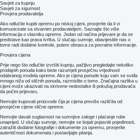
Savjeti za kupnju
Savjeti za sigurnost
Provjera prodavatelja
Ako odlučite kupiti opremu po niskoj cijeni, provjerite da li vi
komunicirate sa stvarnim prodavateljem. Saznajte što više
informacija o vlasniku opreme. Jedan od načina prijevare je da se
predstave kao prava tvrtka. U slučaju sumnje, obavijestite nas o
tome radi dodatne kontrole, putem obrasca za povratne informacije.
Provjera cijena
Prije nego što odlučite izvršiti kupnju, pažljivo pregledajte nekoliko
prodajnih ponuda kako biste razumjeli prosječnu vrijednosti
odabranog modela opreme. Ako je cijena ponude koju vam se sviđa
mnogo niža od sličnih ponuda, razmislite o tome. Značajna razlika u
cijeni može ukazivati ​​na skrivene nedostatke ili pokušaj prodavača
da počini prijevaru.
Nemojte kupovati proizvode čija je cijena previše različita od
prosječne cijene slične opreme.
Nemojte davati suglasnost na sumnjive zaloge i plaćanje robe
unaprijed. U slučaju sumnje, nemojte se bojati pojasniti pojedinosti,
zatražiti dodatne fotografije i dokumente za opremu, provjerite
autentičnost dokumenata i postavljajte pitanja.