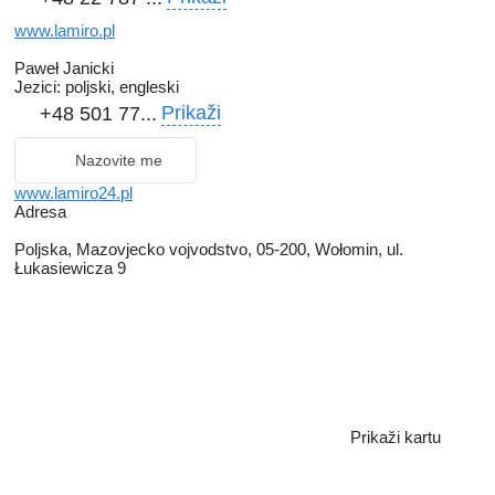
www.lamiro.pl
Paweł Janicki
Jezici:
poljski, engleski
Prikaži
+48 501 77...
Nazovite me
www.lamiro24.pl
Adresa
Poljska, Mazovjecko vojvodstvo, 05-200, Wołomin, ul.
Łukasiewicza 9
Prikaži kartu