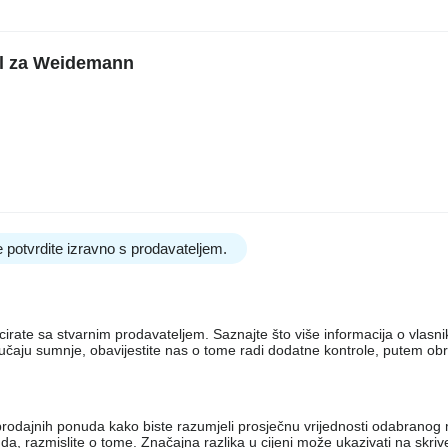
al za Weidemann
 potvrdite izravno s prodavateljem.
nicirate sa stvarnim prodavateljem. Saznajte što više informacija o vlas
lučaju sumnje, obavijestite nas o tome radi dodatne kontrole, putem ob
iko prodajnih ponuda kako biste razumjeli prosječnu vrijednosti odabran
, razmislite o tome. Značajna razlika u cijeni može ukazivati ​​na skri