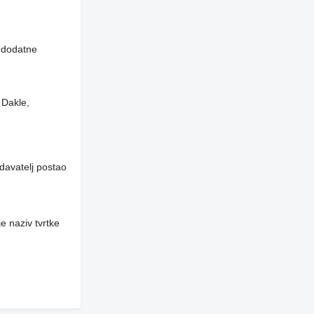
i dodatne
 Dakle,
davatelj postao
e naziv tvrtke