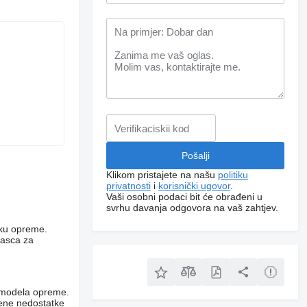
Klikom pristajete na našu
politiku
privatnosti
i
korisnički ugovor
.
Vaši osobni podaci bit će obrađeni u
svrhu davanja odgovora na vaš zahtjev.
niku opreme.
rasca za
og modela opreme.
vene nedostatke