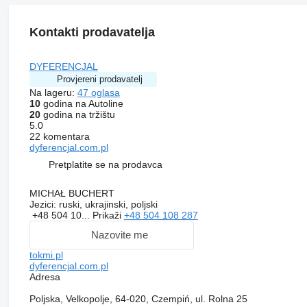
Kontakti prodavatelja
DYFERENCJAL
Provjereni prodavatelj
Na lageru:
47 oglasa
10
godina na Autoline
20
godina na tržištu
5.0
22 komentara
dyferencjal.com.pl
Pretplatite se na prodavca
MICHAŁ BUCHERT
Jezici:
ruski, ukrajinski, poljski
+48 504 10...
Prikaži
+48 504 108 287
Nazovite me
tokmi.pl
dyferencjal.com.pl
Adresa
Poljska, Velkopolje, 64-020, Czempiń, ul. Rolna 25