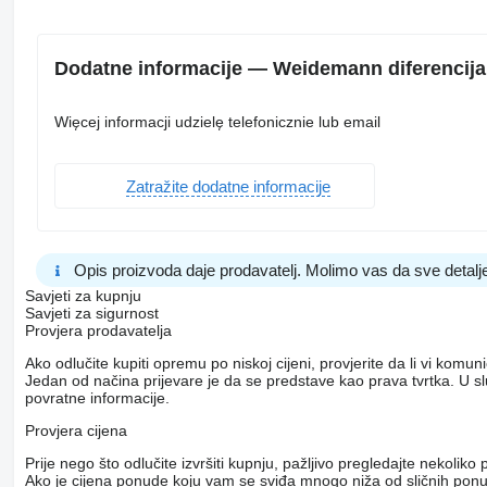
Dodatne informacije — Weidemann diferencij
Więcej informacji udzielę telefonicznie lub email
Zatražite dodatne informacije
Opis proizvoda daje prodavatelj. Molimo vas da sve detalje
Savjeti za kupnju
Savjeti za sigurnost
Provjera prodavatelja
Ako odlučite kupiti opremu po niskoj cijeni, provjerite da li vi komu
Jedan od načina prijevare je da se predstave kao prava tvrtka. U s
povratne informacije.
Provjera cijena
Prije nego što odlučite izvršiti kupnju, pažljivo pregledajte nekol
Ako je cijena ponude koju vam se sviđa mnogo niža od sličnih ponuda