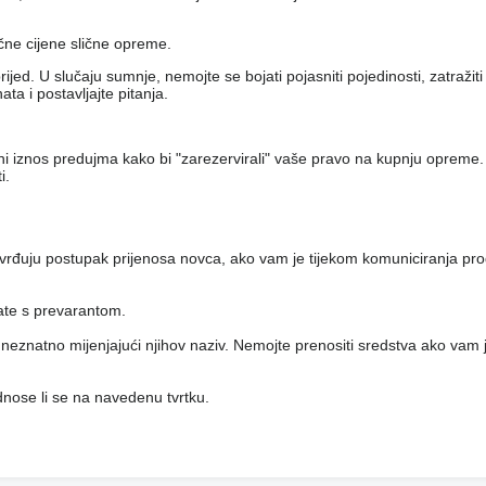
ečne cijene slične opreme.
jed. U slučaju sumnje, nemojte se bojati pojasniti pojedinosti, zatražit
a i postavljajte pitanja.
eni iznos predujma kako bi "zarezervirali" vaše pravo na kupnju opreme.
i.
vrđuju postupak prijenosa novca, ako vam je tijekom komuniciranja pro
rate s prevarantom.
i, neznatno mijenjajući njihov naziv. Nemojte prenositi sredstva ako vam j
 odnose li se na navedenu tvrtku.