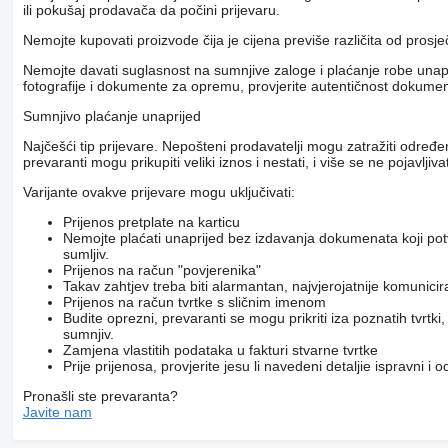
ili pokušaj prodavača da počini prijevaru.
Nemojte kupovati proizvode čija je cijena previše različita od prosj
Nemojte davati suglasnost na sumnjive zaloge i plaćanje robe unapri
fotografije i dokumente za opremu, provjerite autentičnost dokumenat
Sumnjivo plaćanje unaprijed
Najčešći tip prijevare. Nepošteni prodavatelji mogu zatražiti određ
prevaranti mogu prikupiti veliki iznos i nestati, i više se ne pojavljivat
Varijante ovakve prijevare mogu uključivati:
Prijenos pretplate na karticu
Nemojte plaćati unaprijed bez izdavanja dokumenata koji pot
sumljiv.
Prijenos na račun "povjerenika"
Takav zahtjev treba biti alarmantan, najvjerojatnije komunici
Prijenos na račun tvrtke s sličnim imenom
Budite oprezni, prevaranti se mogu prikriti iza poznatih tvrtk
sumnjiv.
Zamjena vlastitih podataka u fakturi stvarne tvrtke
Prije prijenosa, provjerite jesu li navedeni detaljie ispravni i
Pronašli ste prevaranta?
Javite nam