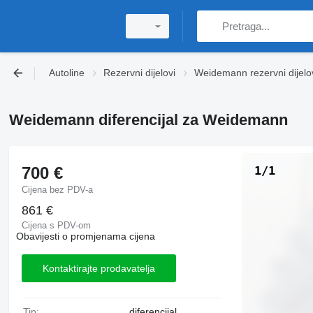
Autoline
Rezervni dijelovi
Weidemann rezervni dijelo
Weidemann diferencijal za Weidemann
700 €
1/1
Cijena bez PDV-a
861 €
Cijena s PDV-om
Obavijesti o promjenama cijena
Kontaktirajte prodavatelja
Tip:
diferencijal