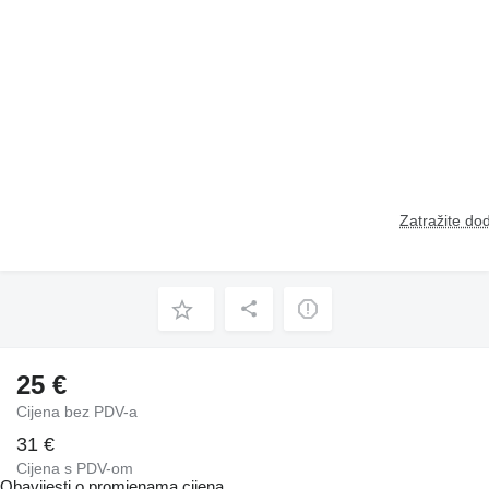
Zatražite dod
25 €
Cijena bez PDV-a
31 €
Cijena s PDV-om
Obavijesti o promjenama cijena