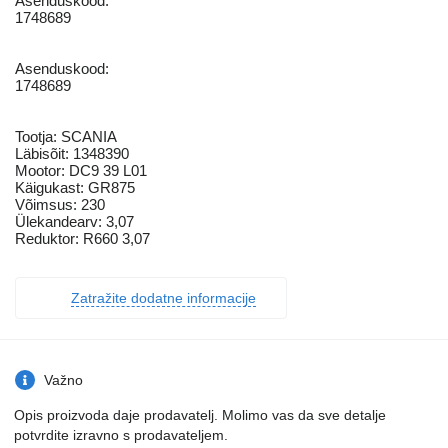
Asenduskood:
1748689
Asenduskood:
1748689
Tootja: SCANIA
Läbisõit: 1348390
Mootor: DC9 39 L01
Käigukast: GR875
Võimsus: 230
Ülekandearv: 3,07
Reduktor: R660 3,07
Zatražite dodatne informacije
Važno
Opis proizvoda daje prodavatelj. Molimo vas da sve detalje
potvrdite izravno s prodavateljem.