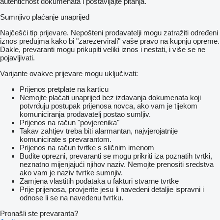
autentičnost dokumenata i postavljajte pitanja.
Sumnjivo plaćanje unaprijed
Najčešći tip prijevare. Nepošteni prodavatelji mogu zatražiti određeni
iznos predujma kako bi "zarezervirali" vaše pravo na kupnju opreme.
Dakle, prevaranti mogu prikupiti veliki iznos i nestati, i više se ne
pojavljivati.
Varijante ovakve prijevare mogu uključivati:
Prijenos pretplate na karticu
Nemojte plaćati unaprijed bez izdavanja dokumenata koji
potvrđuju postupak prijenosa novca, ako vam je tijekom
komuniciranja prodavatelj postao sumljiv.
Prijenos na račun "povjerenika"
Takav zahtjev treba biti alarmantan, najvjerojatnije
komunicirate s prevarantom.
Prijenos na račun tvrtke s sličnim imenom
Budite oprezni, prevaranti se mogu prikriti iza poznatih tvrtki,
neznatno mijenjajući njihov naziv. Nemojte prenositi sredstva
ako vam je naziv tvrtke sumnjiv.
Zamjena vlastitih podataka u fakturi stvarne tvrtke
Prije prijenosa, provjerite jesu li navedeni detaljie ispravni i
odnose li se na navedenu tvrtku.
Pronašli ste prevaranta?