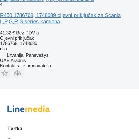
4
R450 1786768, 1748689 cijevni priključak za Scania
L,P,G,R,S series kamiona
41,32 €
Bez PDV-a
Cijevni priključak
1786768, 1748689
dizel
Litvanija, Panevėžys
UAB Aradnis
Kontaktirajte prodavatelja
Tvrtka