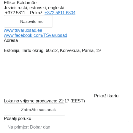
Ellikar Kaldamäe
Jezici:
ruski, estonski, engleski
+372 5811...
Prikaži
+372 5811 6804
Nazovite me
www.tsvaruosad.ee
www.facebook.com/TSvaruosad
Adresa
Estonija, Tartu okrug, 60512, Kõrveküla, Pärna, 19
Prikaži kartu
Lokalno vrijeme prodavaca: 21:17 (EEST)
Zatražite sastanak
Pošalji poruku