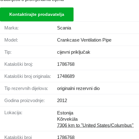
Kontaktirajte prodavatelja
Marka:
Scania
Model:
Crankcase Ventilation Pipe
Tip:
cijevni priključak
Kataloški broj:
1786768
Kataloški broj originala:
1748689
Tip rezervnih dijelova:
originalni rezervni dio
Godina proizvodnje:
2012
Lokacija:
Estonija
Kõrveküla
7306 km to "United States/Columbus"
Kataloški broj
1786768