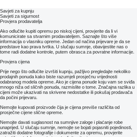
Savjeti za kupnju
Savjeti za sigurnost
Provjera prodavatelja
Ako odlučite kupiti opremu po niskoj cijeni, provjerite da li vi
komunicirate sa stvarnim prodavateljem. Saznajte što više
informacija o vlasniku opreme. Jedan od načina prijevare je da se
predstave kao prava tvrtka. U slučaju sumnje, obavijestite nas o
tome radi dodatne kontrole, putem obrasca za povratne informacije.
Provjera cijena
Prije nego što odlučite izvršiti kupnju, pažljivo pregledajte nekoliko
prodajnih ponuda kako biste razumjeli prosječnu vrijednosti
odabranog modela opreme. Ako je cijena ponude koju vam se sviđa
mnogo niža od sličnih ponuda, razmislite o tome. Značajna razlika u
cijeni može ukazivati ​​na skrivene nedostatke ili pokušaj prodavača
da počini prijevaru.
Nemojte kupovati proizvode čija je cijena previše različita od
prosječne cijene slične opreme.
Nemojte davati suglasnost na sumnjive zaloge i plaćanje robe
unaprijed. U slučaju sumnje, nemojte se bojati pojasniti pojedinosti,
zatražiti dodatne fotografije i dokumente za opremu, provjerite