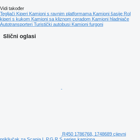
Vidi također
Tegljači
Kiperi
Kamioni s ravnim platformama
Kamioni šasije
Rol
kiperi s kukom
Kamioni sa kliznom ceradom
Kamioni hladnjače
Autotransporteri
Turistički autobusi
Kamioni furgoni
Slični oglasi
R450 1786768, 1748689 cijevni
priključak za Scania L,P,G,R,S series kamiona